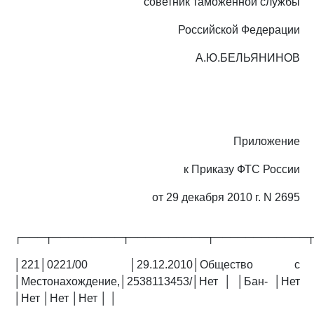
советник таможенной службы
Российской Федерации
А.Ю.БЕЛЬЯНИНОВ
Приложение
к Приказу ФТС России
от 29 декабря 2010 г. N 2695
┌───┬─────────┬──────────┬────────────
│221│0221/00 │29.12.2010│Общество с
│Местонахождение,│2538113453/│Нет │ │Бан- │Нет
│Нет │Нет │Нет │ │