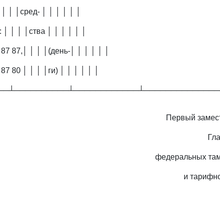
│ │ │ │сред- │ │ │ │ │ │
: │ │ │ │ства │ │ │ │ │ │
 87 87,│ │ │ │(день-│ │ │ │ │ │
 87 80 │ │ │ │ги) │ │ │ │ │ │
──┴──────────┴────────────┴──────────────
Первый замес
Гл
федеральных та
и тарифн