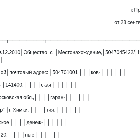
к П
от 28 сент
──┬──────────┬────────────┬──────────────
9.12.2010│Общество с │Местонахождение,│5047045422/│
 │
ой│почтовый адрес: │504701001 │ │ │ков- │ │ │ │ │ │
 │141400, │ │ │ │ская │ │ │ │ │ │
сковская обл.,│ │ │ │гаран-│ │ │ │ │ │
 │г. Химки, │ │ │ │тия, │ │ │ │ │ │
кое │ │ │ │денеж-│ │ │ │ │ │
 20, │ │ │ │ные │ │ │ │ │ │