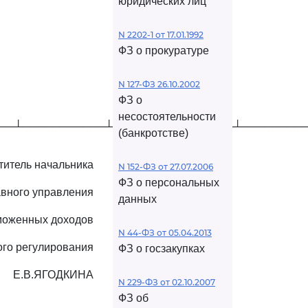
юридических лиц
N 2202-1 от 17.01.1992
ФЗ о прокуратуре
N 127-ФЗ 26.10.2002
ФЗ о
несостоятельности
──┴───────────┴────────────────┴────────
(банкротстве)
титель начальника
N 152-ФЗ от 27.07.2006
ФЗ о персональных
авного управления
данных
моженных доходов
N 44-ФЗ от 05.04.2013
ого регулирования
ФЗ о госзакупках
Е.В.ЯГОДКИНА
N 229-ФЗ от 02.10.2007
ФЗ об