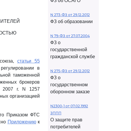
ФЗ об ОСАГО
N 273-ФЗ от 29.12.2012
ВИТЕЛЕЙ
ФЗ об образовании
НОСТЬЮ
N 79-ФЗ от 27.07.2004
ФЗ о
государственной
гражданской службе
 союза,
статьи 55
регулировании в
N 275-ФЗ от 29.12.2012
льной таможенной
ФЗ о
оженных брокеров
государственном
я 2007 г. N 1257
оборонном заказе
нных организацией
N2300-1 от 07.02.1992
ЗППП
ого Приказом ФТС
О защите прав
асно
Приложению
к
потребителей