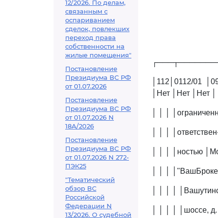
12/2026. По делам,
связанным с
оспариванием
сделок, повлекших
переход права
собственности на
жилые помещения"
┌───┬───────
Постановление
Президиума ВС РФ
│112│0112/01 │0
от 01.07.2026
│Нет │Нет │Нет │
Постановление
Президиума ВС РФ
│ │ │ │ограниченн
от 01.07.2026 N
18А/2026
│ │ │ │ответствен-
Постановление
Президиума ВС РФ
│ │ │ │ностью │Мо
от 01.07.2026 N 272-
ПЭК25
│ │ │ │"ВашБрокер"
"Тематический
обзор ВС
│ │ │ │ │Вашутинс
Российской
Федерации N
│ │ │ │ │шоссе, д.
13/2026. О судебной