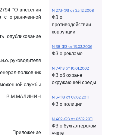
 2794 "О внесении
N 273-ФЗ от 25.12.2008
а с ограниченной
ФЗ о
противодействии
коррупции
ть опубликование
N 38-ФЗ от 13.03.2006
ФЗ о рекламе
.и.о. руководителя
N 7-ФЗ от 10.01.2002
генерал-полковник
ФЗ об охране
окружающей среды
аможенной службы
В.М.МАЛИНИН
N 3-ФЗ от 07.02.2011
ФЗ о полиции
N 402-ФЗ от 06.12.2011
ФЗ о бухгалтерском
Приложение
учете