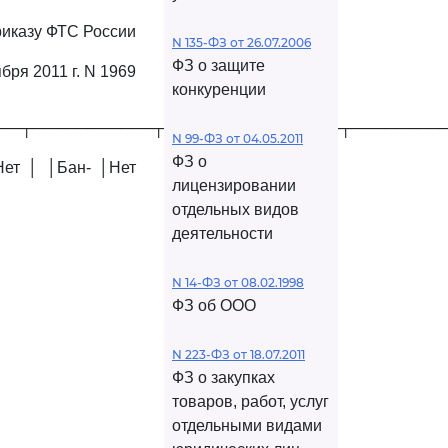
риказу ФТС России
N 135-ФЗ от 26.07.2006
ФЗ о защите
ября 2011 г. N 1969
конкуренции
──┬───────────┬────────────────┬────────
N 99-ФЗ от 04.05.2011
ФЗ о
Нет │ │Бан- │Нет
лицензировании
отдельных видов
деятельности
N 14-ФЗ от 08.02.1998
ФЗ об ООО
N 223-ФЗ от 18.07.2011
ФЗ о закупках
товаров, работ, услуг
отдельными видами