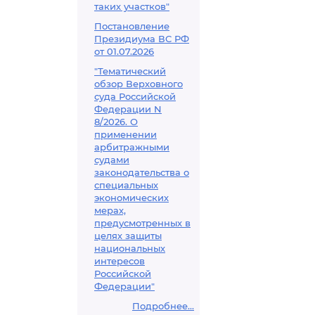
таких участков"
Постановление
Президиума ВС РФ
от 01.07.2026
"Тематический
обзор Верховного
суда Российской
Федерации N
8/2026. О
применении
арбитражными
судами
законодательства о
специальных
экономических
мерах,
предусмотренных в
целях защиты
национальных
интересов
Российской
Федерации"
Подробнее...