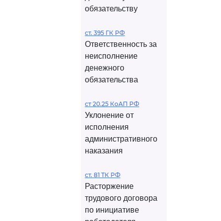
обязательству
ст. 395 ГК РФ
Ответственность за
неисполнение
денежного
обязательства
ст 20.25 КоАП РФ
Уклонение от
исполнения
административного
наказания
ст. 81 ТК РФ
Расторжение
трудового договора
по инициативе