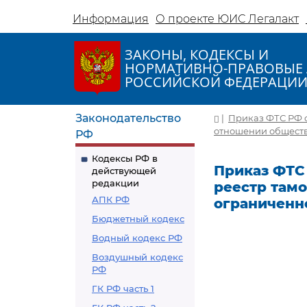
Информация
О проекте ЮИС Легалакт
ЗАКОНЫ, КОДЕКСЫ И
НОРМАТИВНО-ПРАВОВЫЕ 
РОССИЙСКОЙ ФЕДЕРАЦИ
Законодательство
|
Приказ ФТС РФ о
отношении обществ
РФ
Кодексы РФ в
Приказ ФТС 
действующей
редакции
реестр там
АПК РФ
ограниченн
Бюджетный кодекс
Водный кодекс РФ
Воздушный кодекс
РФ
ГК РФ часть 1