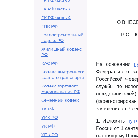
ГК РФ часть 2
ГК РФ часть 3
ГК РФ часть 4
О ВНЕС
ГПК РФ
В ОТН
Градостроительный
кодекс РФ
Жилищный кодекс
РФ
КАС РФ
На основании
п
Федерального з
Кодекс внутреннего
водного транспорта
Российской Феде
Кодекс торгового
службы по испол
мореплавания РФ
(представителей
Семейный кодекс
(зарегистрирован
заявления от 7 се
ТК РФ
УИК РФ
1. Изложить
пунк
УК РФ
России от 1 сент
УПК РФ
настоящему Прика