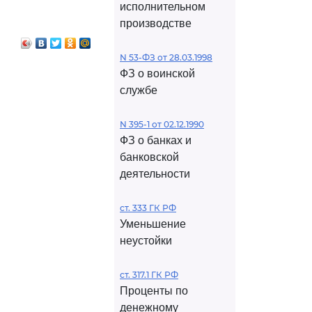
исполнительном
производстве
N 53-ФЗ от 28.03.1998
ФЗ о воинской
службе
N 395-1 от 02.12.1990
ФЗ о банках и
банковской
деятельности
ст. 333 ГК РФ
Уменьшение
неустойки
ст. 317.1 ГК РФ
Проценты по
денежному