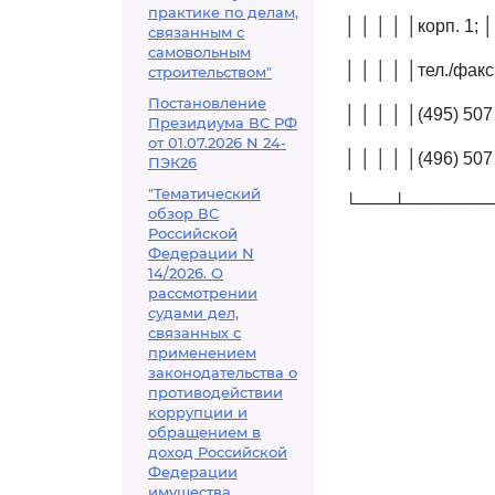
практике по делам,
│ │ │ │ │корп. 1; 
связанным с
самовольным
│ │ │ │ │тел./факс
строительством"
Постановление
│ │ │ │ │(495) 507
Президиума ВС РФ
от 01.07.2026 N 24-
│ │ │ │ │(496) 507
ПЭК26
"Тематический
└───┴───────
обзор ВС
Российской
Федерации N
14/2026. О
рассмотрении
судами дел,
связанных с
применением
законодательства о
противодействии
коррупции и
обращением в
доход Российской
Федерации
имущества,