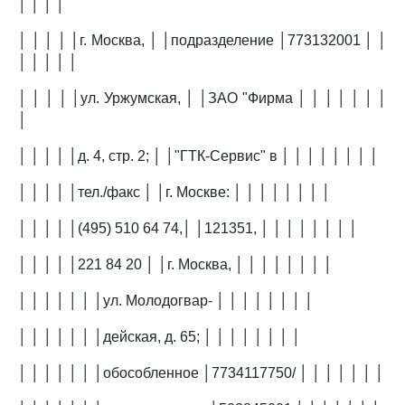
│ │ │ │
│ │ │ │ │г. Москва, │ │подразделение │773132001 │ │
│ │ │ │ │
│ │ │ │ │ул. Уржумская, │ │ЗАО "Фирма │ │ │ │ │ │ │
│
│ │ │ │ │д. 4, стр. 2; │ │"ГТК-Сервис" в │ │ │ │ │ │ │ │
│ │ │ │ │тел./факс │ │г. Москве: │ │ │ │ │ │ │ │
│ │ │ │ │(495) 510 64 74,│ │121351, │ │ │ │ │ │ │ │
│ │ │ │ │221 84 20 │ │г. Москва, │ │ │ │ │ │ │ │
│ │ │ │ │ │ │ул. Молодогвар- │ │ │ │ │ │ │ │
│ │ │ │ │ │ │дейская, д. 65; │ │ │ │ │ │ │ │
│ │ │ │ │ │ │обособленное │7734117750/ │ │ │ │ │ │ │