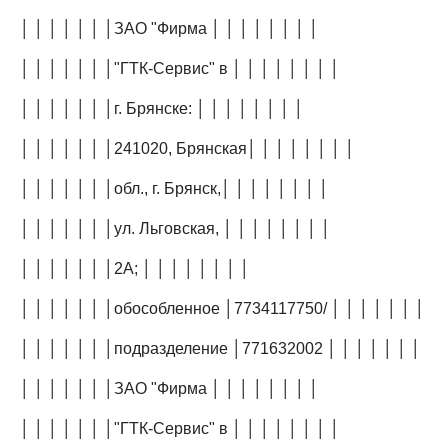
│ │ │ │ │ │ │ЗАО "Фирма │ │ │ │ │ │ │ │
│ │ │ │ │ │ │"ГТК-Сервис" в │ │ │ │ │ │ │ │
│ │ │ │ │ │ │г. Брянске: │ │ │ │ │ │ │ │
│ │ │ │ │ │ │241020, Брянская│ │ │ │ │ │ │ │
│ │ │ │ │ │ │обл., г. Брянск,│ │ │ │ │ │ │ │
│ │ │ │ │ │ │ул. Льговская, │ │ │ │ │ │ │ │
│ │ │ │ │ │ │2А; │ │ │ │ │ │ │ │
│ │ │ │ │ │ │обособленное │7734117750/ │ │ │ │ │ │ │
│ │ │ │ │ │ │подразделение │771632002 │ │ │ │ │ │ │
│ │ │ │ │ │ │ЗАО "Фирма │ │ │ │ │ │ │ │
│ │ │ │ │ │ │"ГТК-Сервис" в │ │ │ │ │ │ │ │