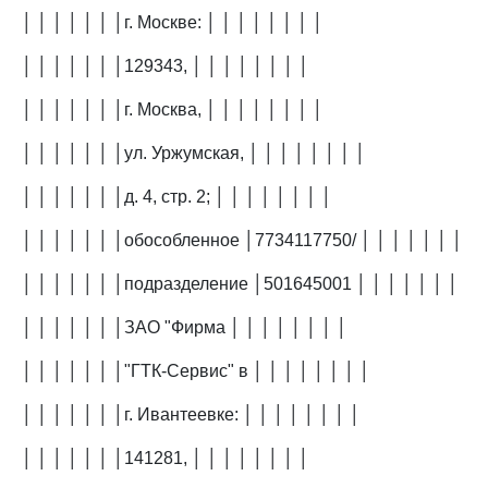
│ │ │ │ │ │ │г. Москве: │ │ │ │ │ │ │ │
│ │ │ │ │ │ │129343, │ │ │ │ │ │ │ │
│ │ │ │ │ │ │г. Москва, │ │ │ │ │ │ │ │
│ │ │ │ │ │ │ул. Уржумская, │ │ │ │ │ │ │ │
│ │ │ │ │ │ │д. 4, стр. 2; │ │ │ │ │ │ │ │
│ │ │ │ │ │ │обособленное │7734117750/ │ │ │ │ │ │ │
│ │ │ │ │ │ │подразделение │501645001 │ │ │ │ │ │ │
│ │ │ │ │ │ │ЗАО "Фирма │ │ │ │ │ │ │ │
│ │ │ │ │ │ │"ГТК-Сервис" в │ │ │ │ │ │ │ │
│ │ │ │ │ │ │г. Ивантеевке: │ │ │ │ │ │ │ │
│ │ │ │ │ │ │141281, │ │ │ │ │ │ │ │