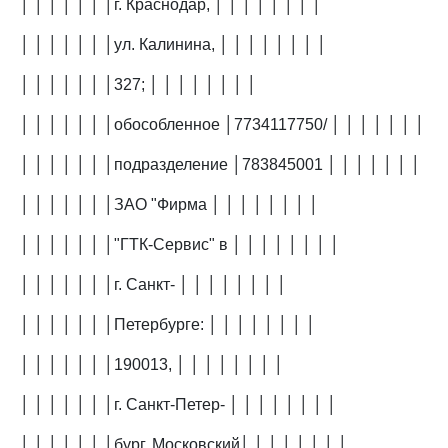
│ │ │ │ │ │ │г. Краснодар, │ │ │ │ │ │ │ │
│ │ │ │ │ │ │ул. Калинина, │ │ │ │ │ │ │ │
│ │ │ │ │ │ │327; │ │ │ │ │ │ │ │
│ │ │ │ │ │ │обособленное │7734117750/ │ │ │ │ │ │ │
│ │ │ │ │ │ │подразделение │783845001 │ │ │ │ │ │ │
│ │ │ │ │ │ │ЗАО "Фирма │ │ │ │ │ │ │ │
│ │ │ │ │ │ │"ГТК-Сервис" в │ │ │ │ │ │ │ │
│ │ │ │ │ │ │г. Санкт- │ │ │ │ │ │ │ │
│ │ │ │ │ │ │Петербурге: │ │ │ │ │ │ │ │
│ │ │ │ │ │ │190013, │ │ │ │ │ │ │ │
│ │ │ │ │ │ │г. Санкт-Петер- │ │ │ │ │ │ │ │
│ │ │ │ │ │ │бург, Московский│ │ │ │ │ │ │ │