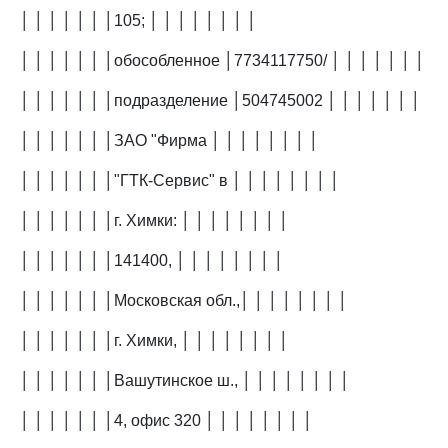
│ │ │ │ │ │ │105; │ │ │ │ │ │ │ │
│ │ │ │ │ │ │обособленное │7734117750/ │ │ │ │ │ │ │
│ │ │ │ │ │ │подразделение │504745002 │ │ │ │ │ │ │
│ │ │ │ │ │ │ЗАО "Фирма │ │ │ │ │ │ │ │
│ │ │ │ │ │ │"ГТК-Сервис" в │ │ │ │ │ │ │ │
│ │ │ │ │ │ │г. Химки: │ │ │ │ │ │ │ │
│ │ │ │ │ │ │141400, │ │ │ │ │ │ │ │
│ │ │ │ │ │ │Московская обл.,│ │ │ │ │ │ │ │
│ │ │ │ │ │ │г. Химки, │ │ │ │ │ │ │ │
│ │ │ │ │ │ │Вашутинское ш., │ │ │ │ │ │ │ │
│ │ │ │ │ │ │4, офис 320 │ │ │ │ │ │ │ │