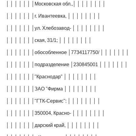
│ │ │ │ │ │ │Московская обл.,│ │ │ │ │ │ │ │
│ │ │ │ │ │ │г. Ивантеевка, │ │ │ │ │ │ │ │
│ │ │ │ │ │ │ул. Хлебозавод- │ │ │ │ │ │ │ │
│ │ │ │ │ │ │ская, 31/1; │ │ │ │ │ │ │ │
│ │ │ │ │ │ │обособленное │7734117750/ │ │ │ │ │ │ │
│ │ │ │ │ │ │подразделение │230845001 │ │ │ │ │ │ │
│ │ │ │ │ │ │"Краснодар" │ │ │ │ │ │ │ │
│ │ │ │ │ │ │ЗАО "Фирма │ │ │ │ │ │ │ │
│ │ │ │ │ │ │"ГТК-Сервис": │ │ │ │ │ │ │ │
│ │ │ │ │ │ │350004, Красно- │ │ │ │ │ │ │ │
│ │ │ │ │ │ │дарский край, │ │ │ │ │ │ │ │