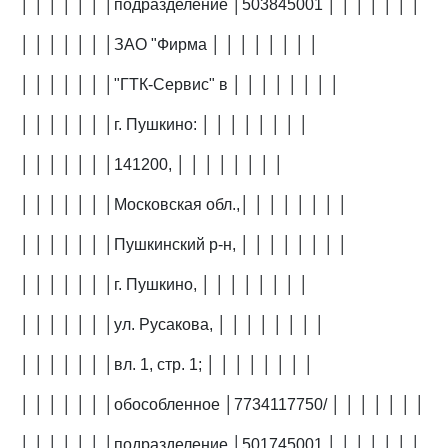
│ │ │ │ │ │ │подразделение │503845001 │ │ │ │ │ │ │
│ │ │ │ │ │ │ЗАО "Фирма │ │ │ │ │ │ │ │
│ │ │ │ │ │ │"ГТК-Сервис" в │ │ │ │ │ │ │ │
│ │ │ │ │ │ │г. Пушкино: │ │ │ │ │ │ │ │
│ │ │ │ │ │ │141200, │ │ │ │ │ │ │ │
│ │ │ │ │ │ │Московская обл.,│ │ │ │ │ │ │ │
│ │ │ │ │ │ │Пушкинский р-н, │ │ │ │ │ │ │ │
│ │ │ │ │ │ │г. Пушкино, │ │ │ │ │ │ │ │
│ │ │ │ │ │ │ул. Русакова, │ │ │ │ │ │ │ │
│ │ │ │ │ │ │вл. 1, стр. 1; │ │ │ │ │ │ │ │
│ │ │ │ │ │ │обособленное │7734117750/ │ │ │ │ │ │ │
│ │ │ │ │ │ │подразделение │501745001 │ │ │ │ │ │ │