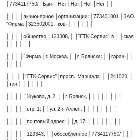
│7734117750/ │Бан- │Нет │Нет │Нет │Нет │ │
│ │ │ │акционерное │организации: │773401001 │ЗАО
"Фирма │323502001 │ков- │ │ │ │ │ │
│ │ │ │общество │123308, │ │"ГТК-Сервис" в │ │ская
│ │ │ │ │ │
│ │ │ │"Фирма │г. Москва, │ │г. Брянске: │ │гаран-│ │
│ │ │ │
│ │ │ │"ГТК-Сервис"│просп. Маршала │ │241020, │
│тия │ │ │ │ │ │
│ │ │ │ │Жукова, д. 2, │ │г. Брянск, │ │ │ │ │ │ │ │
│ │ │ │ │стр. 1; │ │ул. 2-я Аллея, │ │ │ │ │ │ │ │
│ │ │ │ │почтовый адрес: │ │д. 17; │ │ │ │ │ │ │ │
│ │ │ │ │129343, │ │обособленное │7734117750/ │ │ │