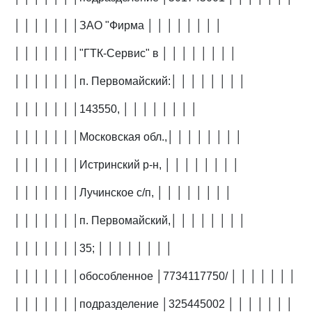
│ │ │ │ │ │ │ЗАО "Фирма │ │ │ │ │ │ │ │
│ │ │ │ │ │ │"ГТК-Сервис" в │ │ │ │ │ │ │ │
│ │ │ │ │ │ │п. Первомайский:│ │ │ │ │ │ │ │
│ │ │ │ │ │ │143550, │ │ │ │ │ │ │ │
│ │ │ │ │ │ │Московская обл.,│ │ │ │ │ │ │ │
│ │ │ │ │ │ │Истринский р-н, │ │ │ │ │ │ │ │
│ │ │ │ │ │ │Лучинское с/п, │ │ │ │ │ │ │ │
│ │ │ │ │ │ │п. Первомайский,│ │ │ │ │ │ │ │
│ │ │ │ │ │ │35; │ │ │ │ │ │ │ │
│ │ │ │ │ │ │обособленное │7734117750/ │ │ │ │ │ │ │
│ │ │ │ │ │ │подразделение │325445002 │ │ │ │ │ │ │