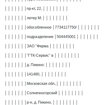
│ │ │ │ │ │ │пр-кт, 22, │ │ │ │ │ │ │ │
│ │ │ │ │ │ │литер М; │ │ │ │ │ │ │ │
│ │ │ │ │ │ │обособленное │7734117750/ │ │ │ │ │ │ │
│ │ │ │ │ │ │подразделение │504445001 │ │ │ │ │ │ │
│ │ │ │ │ │ │ЗАО "Фирма │ │ │ │ │ │ │ │
│ │ │ │ │ │ │"ГТК-Сервис" в │ │ │ │ │ │ │ │
│ │ │ │ │ │ │д. Пикино: │ │ │ │ │ │ │ │
│ │ │ │ │ │ │141480, │ │ │ │ │ │ │ │
│ │ │ │ │ │ │Московская обл.,│ │ │ │ │ │ │ │
│ │ │ │ │ │ │Солнечногорский │ │ │ │ │ │ │ │
│ │ │ │ │ │ │р-н, д. Пикино, │ │ │ │ │ │ │ │