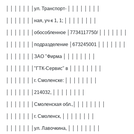
│ │ │ │ │ │ │ул. Транспорт- │ │ │ │ │ │ │ │
│ │ │ │ │ │ │ная, уч-к 1, 1; │ │ │ │ │ │ │ │
│ │ │ │ │ │ │обособленное │7734117750/ │ │ │ │ │ │ │
│ │ │ │ │ │ │подразделение │673245001 │ │ │ │ │ │ │
│ │ │ │ │ │ │ЗАО "Фирма │ │ │ │ │ │ │ │
│ │ │ │ │ │ │"ГТК-Сервис" в │ │ │ │ │ │ │ │
│ │ │ │ │ │ │г. Смоленске: │ │ │ │ │ │ │ │
│ │ │ │ │ │ │214032, │ │ │ │ │ │ │ │
│ │ │ │ │ │ │Смоленская обл.,│ │ │ │ │ │ │ │
│ │ │ │ │ │ │г. Смоленск, │ │ │ │ │ │ │ │
│ │ │ │ │ │ │ул. Лавочкина, │ │ │ │ │ │ │ │