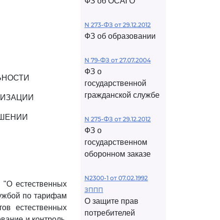
ФЗ об ОСАГО
N 273-ФЗ от 29.12.2012
ФЗ об образовании
N 79-ФЗ от 27.07.2004
ФЗ о
ЬНОСТИ
государственной
гражданской службе
НИЗАЦИИ
ОШЕНИИ
N 275-ФЗ от 29.12.2012
ФЗ о
государственном
оборонном заказе
N2300-1 от 07.02.1992
З "О естественных
ЗППП
ужбой по тарифам
О защите прав
тов естественных
потребителей
вание и контроль,