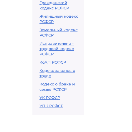
Гражданский
кодекс РСФСР
Жилищный кодекс
РСФСР
Земельный кодекс
РСФСР
Исправительно -
трудовой кодекс
РСФСР
КоАП РСФСР
Кодекс законов о
труде
Кодекс о браке и
семье РСФСР
УК РСФСР
УПК РСФСР