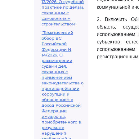
13/2026. О судебной
коммунальной инф
практике по делам,
связанным с
самовольным
2. Включить Общ
строительством"
область, осущ
"Тематический
использованием 
обзор ВС
субъектов ест
Российской
использованием
Федерации N
14/2026. О
регистрационным 
рассмотрении
судами дел,
связанных с
применением
законодательства о
противодействии
коррупции и
обращением в
доход Российской
Федерации
имущества,
приобретенного в
результате
нарушения
требований и