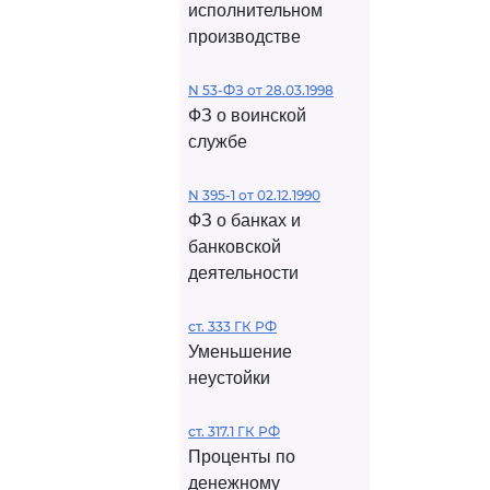
исполнительном
производстве
N 53-ФЗ от 28.03.1998
ФЗ о воинской
службе
N 395-1 от 02.12.1990
ФЗ о банках и
банковской
деятельности
ст. 333 ГК РФ
Уменьшение
неустойки
ст. 317.1 ГК РФ
Проценты по
денежному