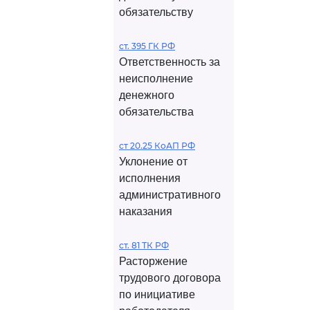
обязательству
ст. 395 ГК РФ
Ответственность за
неисполнение
денежного
обязательства
ст 20.25 КоАП РФ
Уклонение от
исполнения
административного
наказания
ст. 81 ТК РФ
Расторжение
трудового договора
по инициативе