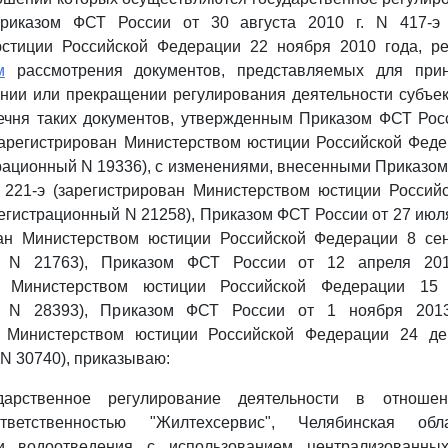
риказом ФСТ России от 30 августа 2010 г. N 417-э (
стиции Российской Федерации 22 ноября 2010 года, р
м
рассмотрения документов, представляемых для при
нии или прекращении регулирования деятельности субъе
ечня таких документов, утвержденным Приказом ФСТ Росс
(зарегистрирован Министерством юстиции Российской Фед
трационный N 19336), с изменениями, внесенными Приказом
 221-э (зарегистрирован Министерством юстиции Россий
регистрационный N 21258), Приказом ФСТ России от 27 июля
ван Министерством юстиции Российской Федерации 8 сен
й N 21763), Приказом ФСТ России от 12 апреля 20
ан Министерством юстиции Российской Федерации 15
й N 28393), Приказом ФСТ России от 1 ноября 201
н Министерством юстиции Российской Федерации 24 де
N 30740), приказываю:
дарственное регулирование деятельности в отнош
ответственностью "Жилтехсервис", Челябинская об
и водоотведения с использованием централизованных