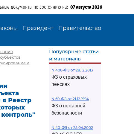
льные документы по состоянию на:
07 августа 2026
Законы
Президент
Правительство
Популярные статьи
ования
 субъектов
и материалы
гулирование и
N 400-ФЗ от 28.12.2013
ФЗ о страховых
пенсиях
нии
бъекта
 в Реестр
N 69-ФЗ от 21.12.1994
ФЗ о пожарной
которых
безопасности
 контроль"
N 40-ФЗ от 25.04.2002