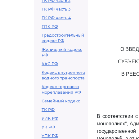
ГК РФ часть 2
ГК РФ часть 3
ГК РФ часть 4
ГПК РФ
Градостроительный
кодекс РФ
О ВВЕ
Жилищный кодекс
РФ
СУБЪЕК
КАС РФ
Кодекс внутреннего
В РЕЕ
водного транспорта
Кодекс торгового
мореплавания РФ
Семейный кодекс
ТК РФ
В соответствии 
УИК РФ
монополиях", Ад
УК РФ
государственной
УПК РФ
монополий, в отн