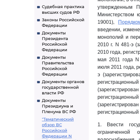
Судебная практика
утвержденным П
высших судов РФ
Министерством ю
Законы Российской
19001),
Порядко
Федерации
введении, измене
Документы
монополий и пер
Президента
Российской
2010 г. N 481-э 
Федерации
2010 года, регис
Документы
мая 2011 года N
Правительства
июля 2011 года, 
Российской
Федерации
э (зарегистриро
Документы органов
регистрационны
государственной
(зарегистриров
власти РФ
регистрационны
Документы
(зарегистрирова
Президиума и
Пленума ВС РФ
регистрационный 
"Тематический
1. Ввести госу
обзор ВС
Российской
ограниченной 
Федерации N
водоснабжения 