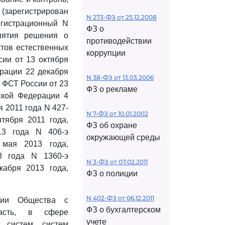
зарегистрирован
N 273-ФЗ от 25.12.2008
егистрационный N
ФЗ о
нятия решения о
противодействии
ктов естественных
коррупции
ии от 13 октября
ерации 22 декабря
N 38-ФЗ от 13.03.2006
 ФСТ России от 23
ФЗ о рекламе
ской Федерации 4
 2011 года N 427-
N 7-ФЗ от 10.01.2002
тября 2011 года,
ФЗ об охране
13 года N 406-э
окружающей среды
 мая 2013 года,
3 года N 1360-э
N 3-ФЗ от 07.02.2011
кабря 2013 года,
ФЗ о полиции
N 402-ФЗ от 06.12.2011
ении Общества с
ФЗ о бухгалтерском
ласть, в сфере
учете
 систем, систем