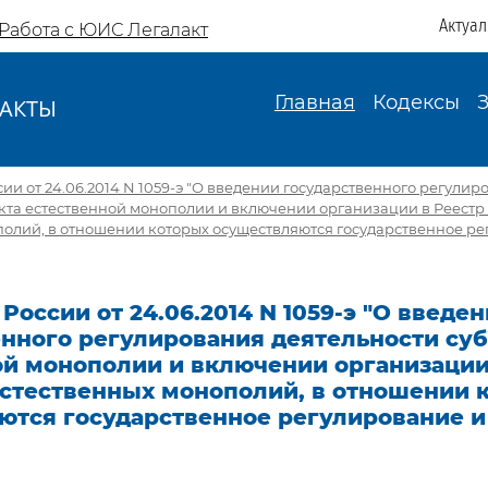
Актуа
Работа с ЮИС Легалакт
Главная
Кодексы
АКТЫ
И
ии от 24.06.2014 N 1059-э "О введении государственного регулир
кта естественной монополии и включении организации в Реестр
полий, в отношении которых осуществляются государственное ре
России от 24.06.2014 N 1059-э "О введе
енного регулирования деятельности су
ой монополии и включении организации
естественных монополий, в отношении 
ются государственное регулирование и