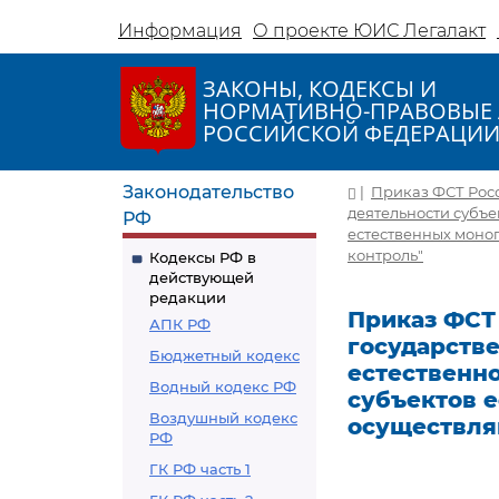
Информация
О проекте ЮИС Легалакт
ЗАКОНЫ, КОДЕКСЫ И
НОРМАТИВНО-ПРАВОВЫЕ 
РОССИЙСКОЙ ФЕДЕРАЦИ
Законодательство
|
Приказ ФСТ Росс
деятельности субъе
РФ
естественных моно
контроль"
Кодексы РФ в
действующей
редакции
Приказ ФСТ 
АПК РФ
государств
Бюджетный кодекс
естественн
Водный кодекс РФ
субъектов 
Воздушный кодекс
осуществля
РФ
ГК РФ часть 1