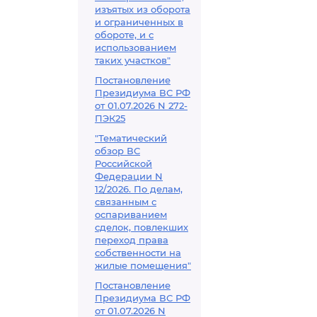
изъятых из оборота
и ограниченных в
обороте, и с
использованием
таких участков"
Постановление
Президиума ВС РФ
от 01.07.2026 N 272-
ПЭК25
"Тематический
обзор ВС
Российской
Федерации N
12/2026. По делам,
связанным с
оспариванием
сделок, повлекших
переход права
собственности на
жилые помещения"
Постановление
Президиума ВС РФ
от 01.07.2026 N