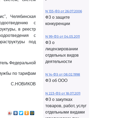
N 135-ФЗ от 26.07.2006
ис", Челябинская
ФЗ о защите
одоотведению с
конкуренции
уктуры, в реестр
одоотведения с
N 99-ФЗ от 04.05.2011
раструктуры под
ФЗ о
лицензировании
отдельных видов
деятельности
тель Федеральной
лужбы по тарифам
N 14-ФЗ от 08.02.1998
ФЗ об ООО
С.НОВИКОВ
N 223-ФЗ от 18.07.2011
ФЗ о закупках
товаров, работ, услуг
отдельными видами