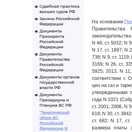
Судебная практика
высших судов РФ
Законы Российской
На основании
По
Федерации
Правительства
Документы
законодательства Р
Президента
Российской
N 48, ст. 5032; N 5
Федерации
N 17, ст. 1897; N 23
Документы
738; N 9, ст. 1119; 
Правительства
3169; N 26, ст. 335
Российской
Федерации
5925; 2013, N 11, 
Документы органов
соответствии с
государственной
цен на газ и тар
власти РФ
утвержденными п
Документы
года N 1021 (Собр
Президиума и
Пленума ВС РФ
ст. 2001; 2006, N 50
"Тематический
618; N 30, ст. 3842;
обзор ВС
ст. 682; N 17, ст
Российской
размера платы з
Федерации N