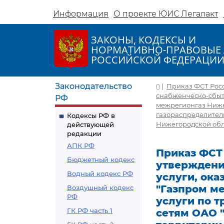
Информация
О проекте ЮИС Легалакт
ЗАКОНЫ, КОДЕКСЫ И
НОРМАТИВНО-ПРАВОВЫЕ 
РОССИЙСКОЙ ФЕДЕРАЦИ
Законодательство
|
Приказ ФСТ Росси
снабженческо-сбыт
РФ
межрегионгаз Нижни
газораспределител
Кодексы РФ в
Нижегородской обла
действующей
редакции
АПК РФ
Приказ ФСТ Р
Бюджетный кодекс
утверждени
Водный кодекс РФ
услуги, ок
"Газпром м
Воздушный кодекс
РФ
услуги по 
ГК РФ часть 1
сетям ОАО 