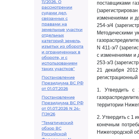
11/2026. О
поставщиками газ
рассмотрении
(зарегистрирова
судами дел,
изменениями и д
связанных с
правами на
254-э/4 (зарегис
земельные участки
Методическими ук
отдельных
газораспределите
категорий земель,
изъятых из оборота
N 411-э/7 (зарег
и ограниченных в
с изменениями и 
обороте, и с
253-э/3 (зарегист
использованием
таких участков"
21 декабря 2012
Постановление
регистрационный 
Президиума ВС РФ
от 01.07.2026
1. Утвердить с
Постановление
газораспредели
Президиума ВС РФ
территории Нижег
от 01.07.2026 N 24-
ПЭК26
2. Утвердить с 1
"Тематический
конечным потреб
обзор ВС
Нижегородской об
Российской