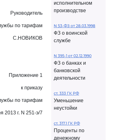
исполнительном
производстве
Руководитель
лужбы по тарифам
N 53-ФЗ от 28.03.1998
ФЗ о воинской
С.НОВИКОВ
службе
N 395-1 от 02.12.1990
ФЗ о банках и
банковской
Приложение 1
деятельности
к приказу
ст. 333 ГК РФ
лужбы по тарифам
Уменьшение
неустойки
я 2013 г. N 251-э/7
ст. 317.1 ГК РФ
Проценты по
денежному