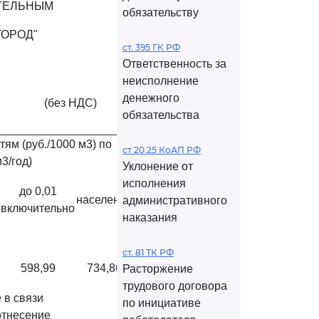
ИТЕЛЬНЫМ
обязательству
ГОРОД"
ст. 395 ГК РФ
Ответственность за
неисполнение
денежного
(без НДС)
обязательства
ям (руб./1000 м3) по
ст 20.25 КоАП РФ
3/год)
Уклонение от
исполнения
до 0,01
население
административного
включительно
наказания
ст. 81 ТК РФ
598,99
734,86
Расторжение
трудового договора
 в связи
по инициативе
отнесение