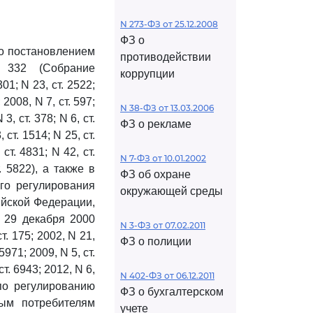
N 273-ФЗ от 25.12.2008
ФЗ о
о постановлением
противодействии
 332 (Собрание
коррупции
01; N 23, ст. 2522;
 2008, N 7, ст. 597;
N 38-ФЗ от 13.03.2006
 3, ст. 378; N 6, ст.
ФЗ о рекламе
, ст. 1514; N 25, ст.
 ст. 4831; N 42, ст.
N 7-ФЗ от 10.01.2002
т. 5822), а также в
ФЗ об охране
го регулирования
окружающей среды
ийской Федерации,
 29 декабря 2000
N 3-ФЗ от 07.02.2011
. 175; 2002, N 21,
ФЗ о полиции
 5971; 2009, N 5, ст.
 ст. 6943; 2012, N 6,
N 402-ФЗ от 06.12.2011
о регулированию
ФЗ о бухгалтерском
ным потребителям
учете