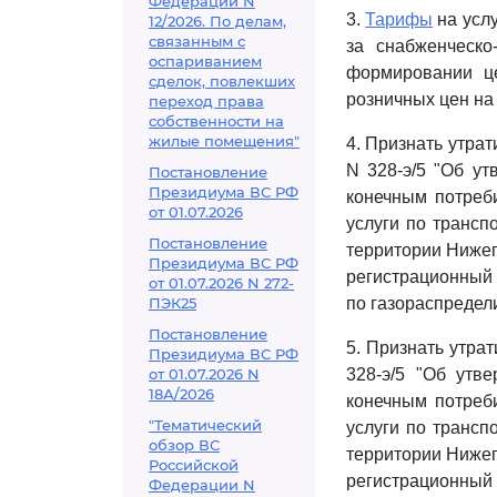
Федерации N
3.
Тарифы
на услу
12/2026. По делам,
связанным с
за снабженческо
оспариванием
формировании ц
сделок, повлекших
розничных цен на
переход права
собственности на
жилые помещения"
4. Признать утрат
N 328-э/5 "Об у
Постановление
Президиума ВС РФ
конечным потреб
от 01.07.2026
услуги по трансп
Постановление
территории Нижег
Президиума ВС РФ
регистрационный 
от 01.07.2026 N 272-
ПЭК25
по газораспредел
Постановление
5. Признать утра
Президиума ВС РФ
от 01.07.2026 N
328-э/5 "Об утв
18А/2026
конечным потреб
"Тематический
услуги по трансп
обзор ВС
территории Нижег
Российской
регистрационный 
Федерации N