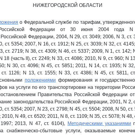
НИЖЕГОРОДСКОЙ ОБЛАСТИ
ложения
о Федеральной службе по тарифам, утвержденног
 Российской Федерации от 30 июня 2004 года N
оссийской Федерации, 2004, N 29, ст. 3049; 2006, N 3, ст. 3
0, ст. 5354; 2007, N 16, ст. 1912; N 25, ст. 3039; N 32, ст. 4145;
, ст. 2719; N 38, ст. 4309; N 46, ст. 5337; 2009, N 1, ст. 142; N
N 18 (часть II), ст. 2249; N 33, ст. 4086; 2010, N 9, ст. 960; N 13
0; N 30, ст. 4096; N 45, ст. 5851; 2011, N 14, ст. 1935; N 32,
ст. 1126; N 13, ст. 1555; N 33, ст. 4386; N 45, ст. 5811, с
 Основными
положениями
формирования и государственно
ифов на услуги по его транспортировке на территории Росс
остановлением Правительства Российской Федерации от
ание законодательства Российской Федерации, 2001, N 2, ст
, ст. 5354; 2007, N 23, ст. 2798; N 45, ст. 5504; 2008, N 50, ст.
 2010, N 49, ст. 6520; 2011, N 8, ст. 1109; N 35, ст. 5078; N 48,
. 1997; 2013, N 47, ст. 6104),
Методическими указаниями
п
а снабженческо-сбытовые услуги, оказываемые конеч