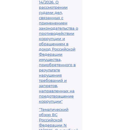
14/2026. О
рассмотрении
судами дел,
связанных с
применением
законодательства о
противодействии
коррупции и
обращением в
доход Российской
Федерации
имущества,
приобретенного в
результате
нарушения
требований и
запретов,
направленных на
предотвращение
коррупции"
"Тематический
обзор ВС
Российской
Федерации N