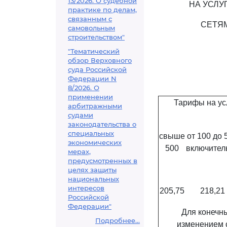
13/2026. О судебной
НА УСЛУ
практике по делам,
связанным с
СЕТЯМ
самовольным
строительством"
"Тематический
обзор Верховного
суда Российской
Федерации N
8/2026. О
применении
Тарифы на усл
арбитражными
судами
законодательства о
специальных
свыше
от 100 до 
экономических
500
включител
мерах,
предусмотренных в
целях защиты
национальных
интересов
205,75
218,21
Российской
Федерации"
Для конечны
Подробнее...
изменением с