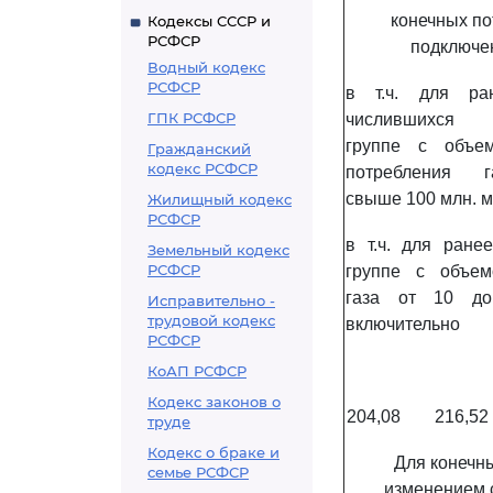
конечных по
Кодексы СССР и
РСФСР
подключен
Водный кодекс
РСФСР
в т.ч. для ра
ГПК РСФСР
числившихся
группе с объе
Гражданский
кодекс РСФСР
потребления г
свыше 100 млн. 
Жилищный кодекс
РСФСР
в т.ч. для ране
Земельный кодекс
РСФСР
группе с объем
газа от 10 д
Исправительно -
трудовой кодекс
включительно
РСФСР
КоАП РСФСР
Кодекс законов о
204,08
216,52
труде
Кодекс о браке и
Для конечны
семье РСФСР
изменением с