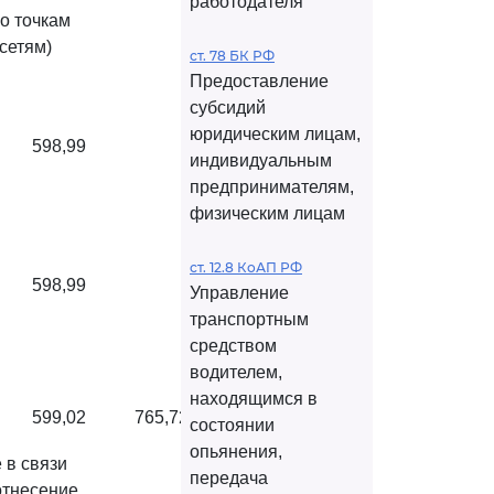
работодателя
о точкам
сетям)
ст. 78 БК РФ
Предоставление
субсидий
юридическим лицам,
598,99
индивидуальным
предпринимателям,
физическим лицам
ст. 12.8 КоАП РФ
598,99
Управление
транспортным
средством
водителем,
находящимся в
599,02
765,72
состоянии
опьянения,
 в связи
передача
отнесение