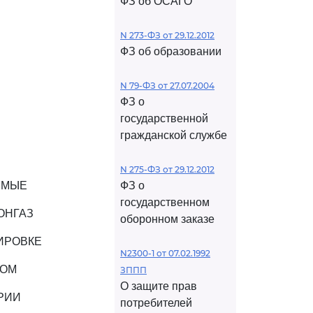
ФЗ об ОСАГО
N 273-ФЗ от 29.12.2012
ФЗ об образовании
N 79-ФЗ от 27.07.2004
ФЗ о
государственной
гражданской службе
N 275-ФЗ от 29.12.2012
ЕМЫЕ
ФЗ о
государственном
ОНГАЗ
оборонном заказе
ИРОВКЕ
N2300-1 от 07.02.1992
РОМ
ЗППП
О защите прав
РИИ
потребителей