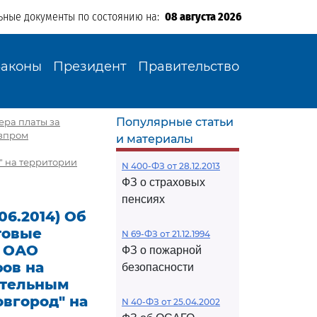
ьные документы по состоянию на:
08 августа 2026
Законы
Президент
Правительство
Популярные статьи
мера платы за
азпром
и материалы
 на территории
N 400-ФЗ от 28.12.2013
ФЗ о страховых
пенсиях
.06.2014) Об
товые
N 69-ФЗ от 21.12.1994
а ОАО
ФЗ о пожарной
ов на
безопасности
ительным
вгород" на
N 40-ФЗ от 25.04.2002