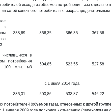
требителей исходя из объемов потребления газа отдельно п
ия сетей конечного потребителя к газораспределительным 
нее
 в
мом
338,69
366,35
366,35
367,56
аза
м3
е числившихся в
ом потребления
504,85
523,55
527,58
о 100 млн. м3
с 1 июля 2014 года
336,01
500,86
533,87
546,22
х потребителей (объемов газа), отнесенных к другой группе
 1 января 2009 года подходов к отнесению (переходом на 