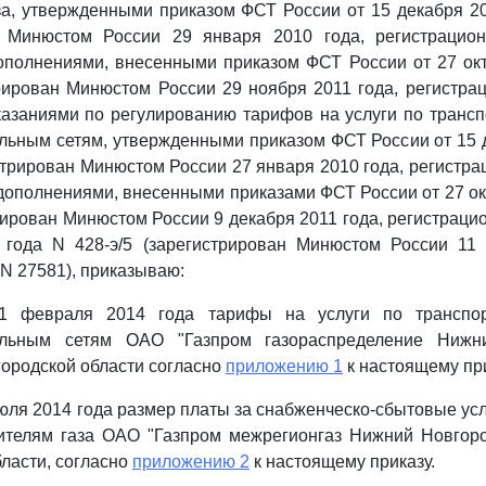
а, утвержденными приказом ФСТ России от 15 декабря 20
н Минюстом России 29 января 2010 года, регистрацио
ополнениями, внесенными приказом ФСТ России от 27 окт
трирован Минюстом России 29 ноября 2011 года, регистра
азаниями по регулированию тарифов на услуги по трансп
льным сетям, утвержденными приказом ФСТ России от 15 
истрирован Минюстом России 27 января 2010 года, регистра
дополнениями, внесенными приказами ФСТ России от 27 ок
рирован Минюстом России 9 декабря 2011 года, регистрацио
 года N 428-э/5 (зарегистрирован Минюстом России 11 
N 27581), приказываю:
 1 февраля 2014 года тарифы на услуги по транспор
тельным сетям ОАО "Газпром газораспределение Нижн
ородской области согласно
приложению 1
к настоящему при
 июля 2014 года размер платы за снабженческо-сбытовые ус
ителям газа ОАО "Газпром межрегионгаз Нижний Новгоро
ласти, согласно
приложению 2
к настоящему приказу.