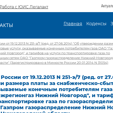
Актуал
Работа с ЮИС Легалакт
Главная
Кодексы
АКТЫ
И
и от 19.12.2013 N 251-э/7 (ред. от 27.06.2014) "Об утверждении раз
овые услуги, оказываемые конечным потребителям газа ОАО "Г
й Новгород", и тарифов на услуги по транспортировке газа по
ьным сетям ОАО "Газпром газораспределение Нижний Новгород"
сти" (Зарегистрировано в Минюсте России 20.01.2014 N 31054)
оссии от 19.12.2013 N 251-э/7 (ред. от 27
и размера платы за снабженческо-сбы
азываемые конечным потребителям газ
ежрегионгаз Нижний Новгород", и тариф
транспортировке газа по газораспредел
"Газпром газораспределение Нижний Но