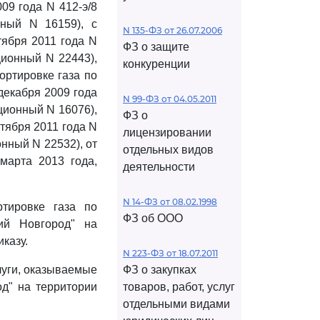
09 года N 412-э/8
нный N 16159), с
N 135-ФЗ от 26.07.2006
ября 2011 года N
ФЗ о защите
ционный N 22443),
конкуренции
ортировке газа по
декабря 2009 года
N 99-ФЗ от 04.05.2011
ционный N 16076),
ФЗ о
тября 2011 года N
лицензировании
нный N 22532), от
отдельных видов
марта 2013 года,
деятельности
N 14-ФЗ от 08.02.1998
тировке газа по
ФЗ об ООО
ий Новгород" на
казу.
N 223-ФЗ от 18.07.2011
луги, оказываемые
ФЗ о закупках
д" на территории
товаров, работ, услуг
отдельными видами