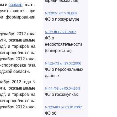
юридических лиц
ям и
размер
платы
 учитываются при
N 2202-1 от 17.01.1992
ри формировании
ФЗ о прокуратуре
N 127-ФЗ 26.10.2002
декабря 2012 года
ФЗ о
уги, оказываемые
несостоятельности
д", и тарифов на
(банкротстве)
жегородоблгаз" на
екабря 2012 года,
N 152-ФЗ от 27.07.2006
нспортировке газа
ФЗ о персональных
дской области.
данных
кабря 2012 года N
уги, оказываемые
N 44-ФЗ от 05.04.2013
д", и тарифов на
ФЗ о госзакупках
жегородоблгаз" на
екабря 2012 года,
N 229-ФЗ от 02.10.2007
ФЗ об