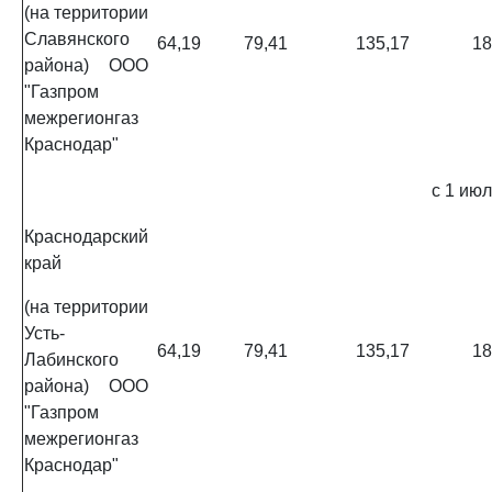
(на территории
Славянского
64,19
79,41
135,17
18
района) ООО
"Газпром
межрегионгаз
Краснодар"
с 1 июл
Краснодарский
край
(на территории
Усть-
64,19
79,41
135,17
18
Лабинского
района) ООО
"Газпром
межрегионгаз
Краснодар"