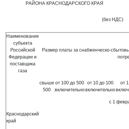
РАЙОНА КРАСНОДАРСКОГО КРАЯ
(без НДС)
Наименование
субъекта
Российской
Размер платы за снабженческо-сбытовые
Федерации и
потре
поставщика
газа
свыше
от 100 до 500
от 10 до 100
от 1
500
включительно
включительно
включ
с 1 февр
Краснодарский
край