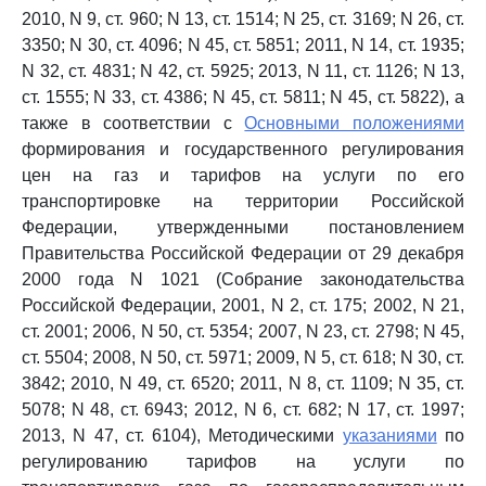
2010, N 9, ст. 960; N 13, ст. 1514; N 25, ст. 3169; N 26, ст.
3350; N 30, ст. 4096; N 45, ст. 5851; 2011, N 14, ст. 1935;
N 32, ст. 4831; N 42, ст. 5925; 2013, N 11, ст. 1126; N 13,
ст. 1555; N 33, ст. 4386; N 45, ст. 5811; N 45, ст. 5822), а
также в соответствии с
Основными положениями
формирования и государственного регулирования
цен на газ и тарифов на услуги по его
транспортировке на территории Российской
Федерации, утвержденными постановлением
Правительства Российской Федерации от 29 декабря
2000 года N 1021 (Собрание законодательства
Российской Федерации, 2001, N 2, ст. 175; 2002, N 21,
ст. 2001; 2006, N 50, ст. 5354; 2007, N 23, ст. 2798; N 45,
ст. 5504; 2008, N 50, ст. 5971; 2009, N 5, ст. 618; N 30, ст.
3842; 2010, N 49, ст. 6520; 2011, N 8, ст. 1109; N 35, ст.
5078; N 48, ст. 6943; 2012, N 6, ст. 682; N 17, ст. 1997;
2013, N 47, ст. 6104), Методическими
указаниями
по
регулированию тарифов на услуги по