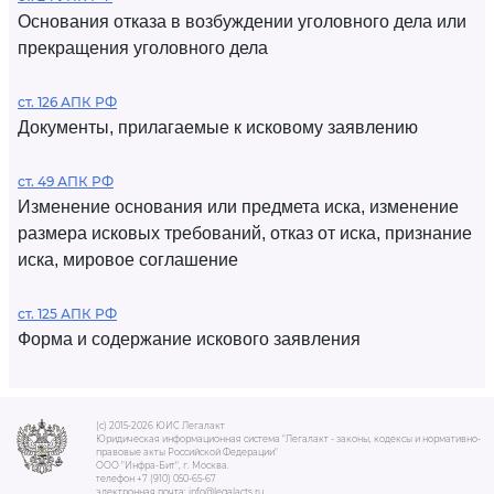
Основания отказа в возбуждении уголовного дела или
прекращения уголовного дела
ст. 126 АПК РФ
Документы, прилагаемые к исковому заявлению
ст. 49 АПК РФ
Изменение основания или предмета иска, изменение
размера исковых требований, отказ от иска, признание
иска, мировое соглашение
ст. 125 АПК РФ
Форма и содержание искового заявления
(c) 2015-2026 ЮИС Легалакт
Юридическая информационная система "Легалакт - законы, кодексы и нормативно-
правовые акты Российской Федерации"
ООО "Инфра-Бит", г. Москва.
телефон +7 (910) 050-65-67
электронная почта: info@legalacts.ru