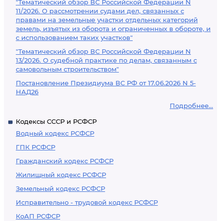
"Тематический обзор ВС Российской Федерации N
11/2026. О рассмотрении судами дел, связанных с
правами на земельные участки отдельных категорий
земель, изъятых из оборота и ограниченных в обороте, и
с использованием таких участков"
"Тематический обзор ВС Российской Федерации N
13/2026. О судебной практике по делам, связанным с
самовольным строительством"
Постановление Президиума ВС РФ от 17.06.2026 N 5-
НАД26
Подробнее...
Кодексы СССР и РСФСР
Водный кодекс РСФСР
ГПК РСФСР
Гражданский кодекс РСФСР
Жилищный кодекс РСФСР
Земельный кодекс РСФСР
Исправительно - трудовой кодекс РСФСР
КоАП РСФСР