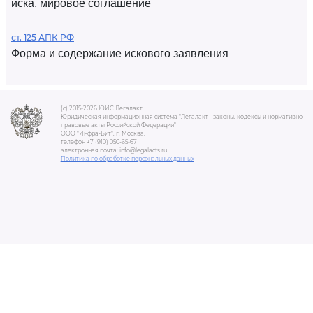
иска, мировое соглашение
ст. 125 АПК РФ
Форма и содержание искового заявления
(c) 2015-2026 ЮИС Легалакт
Юридическая информационная система "Легалакт - законы, кодексы и нормативно-
правовые акты Российской Федерации"
ООО "Инфра-Бит", г. Москва.
телефон +7 (910) 050-65-67
электронная почта: info@legalacts.ru
Политика по обработке персональных данных