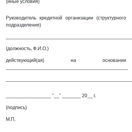
(иные условия)
Руководитель кредитной организации (структурного
подразделения)
_______________________________________________
(должность, Ф.И.О.)
действующий(ая) на основании
______________________________________________
_______________________________________________
_________________ "__" _______ 20__ г.
(подпись)
М.П.