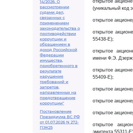
открытое акционе
14/2026. О
рассмотрении
(уникальный код э
судами дел,
связанных с
открытое акционе
применением
законодательства о
открытое акционе
противодействии
коррупции и
55438-E);
обращением в
доход Российской
открытое акцион
Федерации
имени Ф.Э. Дзержи
имущества,
приобретенного в
открытое акционе
результате
нарушения
55409-E);
требований и
запретов,
открытое акционе
направленных на
предотвращение
открытое акционе
коррупции"
Постановление
открытое акционе
Президиума ВС РФ
от 01.07.2026 N 272-
открытое акцио
ПЭК25
эмитента 55311-E)