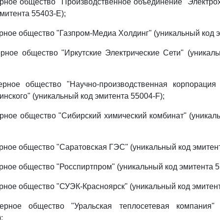
рное общество "Производственное объединение "Электро
митента 55403-E);
рное общество "Газпром-Медиа Холдинг" (уникальный код э
рное общество "Иркутские Электрические Сети" (уникал
ерное общество "Научно-производственная корпорация 
нского" (уникальный код эмитента 55004-F);
рное общество "Сибирский химический комбинат" (уникал
рное общество "Саратовская ГЭС" (уникальный код эмитент
рное общество "Росспиртпром" (уникальный код эмитента 5
рное общество "СУЭК-Красноярск" (уникальный код эмитент
нерное общество "Уральская теплосетевая компания" 
;