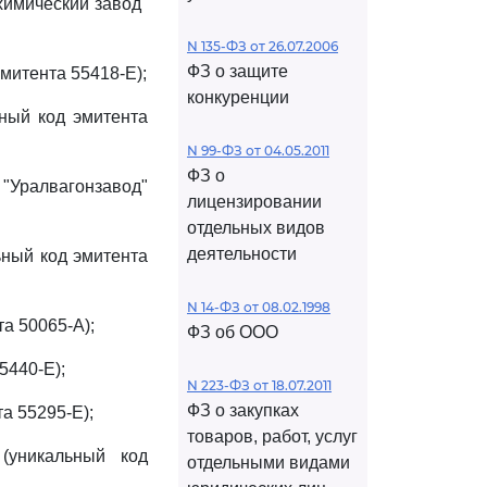
химический завод"
N 135-ФЗ от 26.07.2006
ФЗ о защите
митента 55418-E);
конкуренции
ьный код эмитента
N 99-ФЗ от 04.05.2011
ФЗ о
"Уралвагонзавод"
лицензировании
отдельных видов
деятельности
ьный код эмитента
N 14-ФЗ от 08.02.1998
а 50065-A);
ФЗ об ООО
5440-E);
N 223-ФЗ от 18.07.2011
ФЗ о закупках
а 55295-E);
товаров, работ, услуг
(уникальный код
отдельными видами