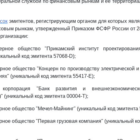
еральной службой по финансовым рынкам и ее территориа
сок
эмитентов, регистрирующим органом для которых явл
овым рынкам, утвержденный Приказом ФСФР России от 28
организации:
нерное общество "Прикамский институт проектирован
икальный код эмитента 57068-D);
рное общество "Концерн по производству электрической и
ях" (уникальный код эмитента 55417-E);
я корпорация "Банк развития и внешнеэкономическ
" (уникальный код эмитента 00004-T);
рное общество "Мечел-Майнинг" (уникальный код эмитента 
рное общество "Первая грузовая компания" (уникальный ко