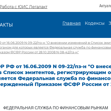
Актуал
Работа с ЮИС Легалакт
Главная
Кодексы
АКТЫ
И
от 16.06.2009 N 09-22/пз-н "О внесении изменений в Список эми
ганом для которых является Федеральная служба по финансовы
зом ФСФР России от 28.10.2008 N 08-42/пз-н"
 РФ от 16.06.2009 N 09-22/пз-н "О внес
в Список эмитентов, регистрирующим 
ляется Федеральная служба по финанс
вержденный Приказом ФСФР России от 2
ФЕДЕРАЛЬНАЯ СЛУЖБА ПО ФИНАНСОВЫМ РЫНКАМ