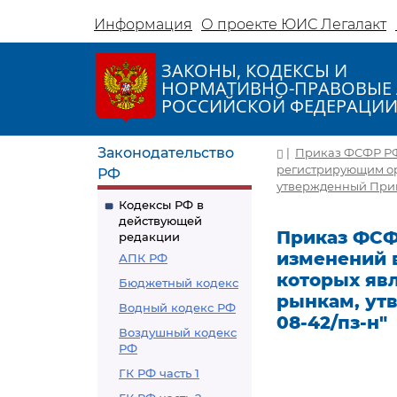
Информация
О проекте ЮИС Легалакт
ЗАКОНЫ, КОДЕКСЫ И
НОРМАТИВНО-ПРАВОВЫЕ 
РОССИЙСКОЙ ФЕДЕРАЦИ
Законодательство
|
Приказ ФСФР РФ 
регистрирующим ор
РФ
утвержденный Прика
Кодексы РФ в
действующей
Приказ ФСФР
редакции
изменений 
АПК РФ
которых яв
Бюджетный кодекс
рынкам, ут
Водный кодекс РФ
08-42/пз-н"
Воздушный кодекс
РФ
ГК РФ часть 1