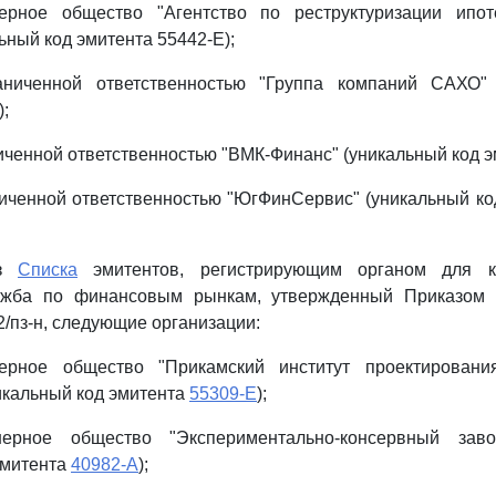
нерное общество "Агентство по реструктуризации ипо
ьный код эмитента 55442-E);
аниченной ответственностью "Группа компаний САХО" 
;
иченной ответственностью "ВМК-Финанс" (уникальный код э
иченной ответственностью "ЮгФинСервис" (уникальный ко
из
Списка
эмитентов, регистрирующим органом для к
ужба по финансовым рынкам, утвержденный Приказом
2/пз-н, следующие организации:
нерное общество "Прикамский институт проектирован
икальный код эмитента
55309-E
);
нерное общество "Экспериментально-консервный заво
эмитента
40982-A
);