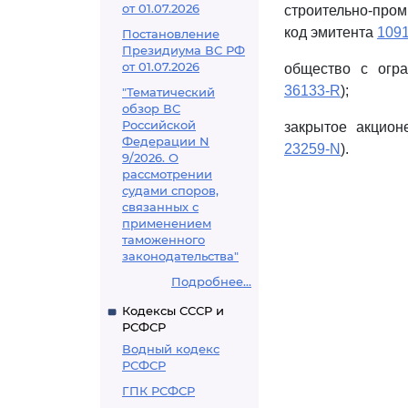
от 01.07.2026
строительно-про
код эмитента
109
Постановление
Президиума ВС РФ
от 01.07.2026
общество с огра
36133-R
);
"Тематический
обзор ВС
Российской
закрытое акцион
Федерации N
23259-N
).
9/2026. О
рассмотрении
судами споров,
связанных с
применением
таможенного
законодательства"
Подробнее...
Кодексы СССР и
РСФСР
Водный кодекс
РСФСР
ГПК РСФСР