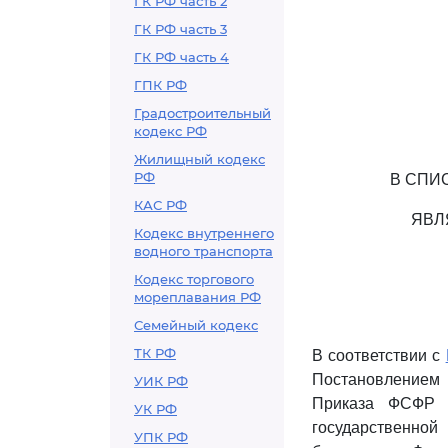
ГК РФ часть 2
ГК РФ часть 3
ГК РФ часть 4
ГПК РФ
Градостроительный
кодекс РФ
Жилищный кодекс
РФ
В СПИ
КАС РФ
ЯВЛ
Кодекс внутреннего
водного транспорта
Кодекс торгового
мореплавания РФ
Семейный кодекс
ТК РФ
В соответствии с
Постановлением 
УИК РФ
Приказа ФСФР Р
УК РФ
государственной
УПК РФ