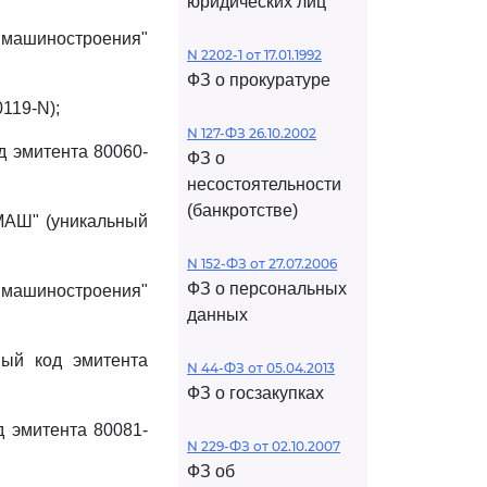
юридических лиц
машиностроения"
N 2202-1 от 17.01.1992
ФЗ о прокуратуре
119-N);
N 127-ФЗ 26.10.2002
д эмитента 80060-
ФЗ о
несостоятельности
(банкротстве)
МАШ" (уникальный
N 152-ФЗ от 27.07.2006
ФЗ о персональных
 машиностроения"
данных
ный код эмитента
N 44-ФЗ от 05.04.2013
ФЗ о госзакупках
 эмитента 80081-
N 229-ФЗ от 02.10.2007
ФЗ об