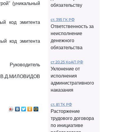
рой" (уникальный
обязательству
ст. 395 ГК РФ
ный код эмитента
Ответственность за
неисполнение
денежного
ный код эмитента
обязательства
ст 20.25 КоАП РФ
Руководитель
Уклонение от
исполнения
В.Д.МИЛОВИДОВ
административного
наказания
ст. 81 ТК РФ
Расторжение
трудового договора
по инициативе