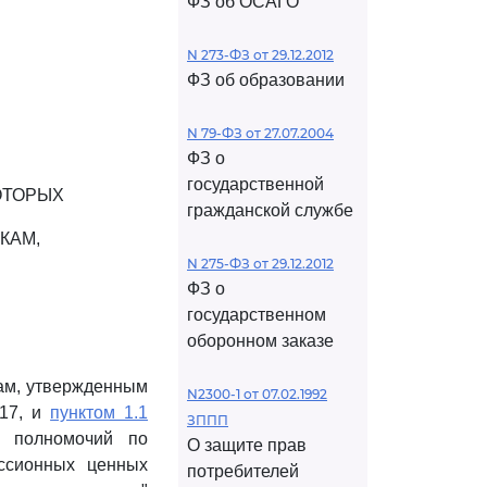
ФЗ об ОСАГО
N 273-ФЗ от 29.12.2012
ФЗ об образовании
N 79-ФЗ от 27.07.2004
ФЗ о
государственной
ОТОРЫХ
гражданской службе
КАМ,
N 275-ФЗ от 29.12.2012
ФЗ о
государственном
оборонном заказе
ам, утвержденным
N2300-1 от 07.02.1992
317, и
пунктом 1.1
ЗППП
и полномочий по
О защите прав
иссионных ценных
потребителей