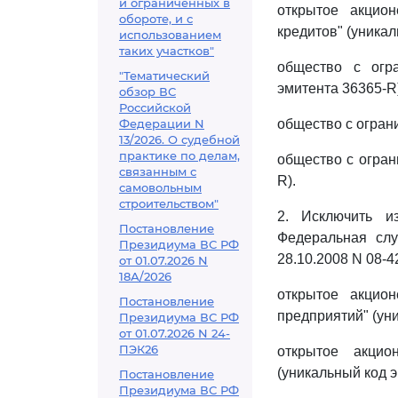
и ограниченных в
открытое акцио
обороте, и с
кредитов" (уникал
использованием
таких участков"
общество с огр
"Тематический
эмитента 36365-R)
обзор ВС
Российской
Федерации N
общество с огран
13/2026. О судебной
практике по делам,
общество с огран
связанным с
R).
самовольным
строительством"
2. Исключить 
Постановление
Федеральная сл
Президиума ВС РФ
28.10.2008 N 08-4
от 01.07.2026 N
18А/2026
открытое акцио
Постановление
предприятий" (ун
Президиума ВС РФ
от 01.07.2026 N 24-
ПЭК26
открытое акцио
(уникальный код 
Постановление
Президиума ВС РФ