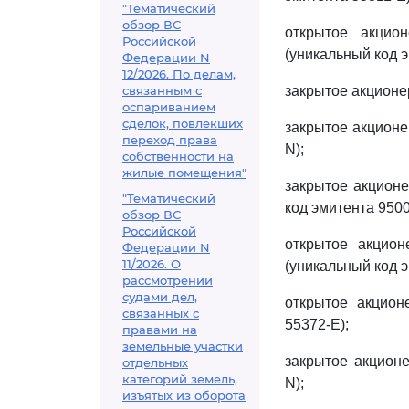
"Тематический
обзор ВС
открытое акцио
Российской
(уникальный код э
Федерации N
12/2026. По делам,
связанным с
закрытое акционе
оспариванием
сделок, повлекших
закрытое акционе
переход права
N);
собственности на
жилые помещения"
закрытое акцион
"Тематический
код эмитента 9500
обзор ВС
Российской
открытое акцион
Федерации N
11/2026. О
(уникальный код э
рассмотрении
судами дел,
открытое акцион
связанных с
55372-E);
правами на
земельные участки
закрытое акцион
отдельных
категорий земель,
N);
изъятых из оборота