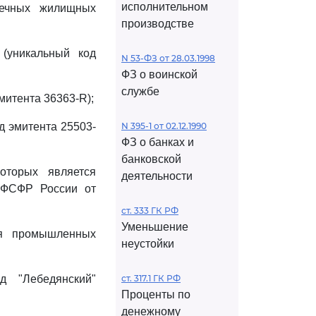
исполнительном
течных жилищных
производстве
(уникальный код
N 53-ФЗ от 28.03.1998
ФЗ о воинской
службе
митента 36363-R);
д эмитента 25503-
N 395-1 от 02.12.1990
ФЗ о банках и
банковской
оторых является
деятельности
 ФСФР России от
ст. 333 ГК РФ
Уменьшение
ия промышленных
неустойки
д "Лебедянский"
ст. 317.1 ГК РФ
Проценты по
денежному