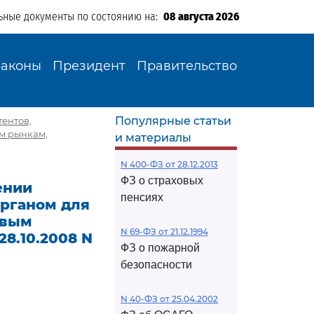
ьные документы по состоянию на:
08 августа 2026
Законы
Президент
Правительство
Популярные статьи
тентов,
м рынкам,
и материалы
N 400-ФЗ от 28.12.2013
ФЗ о страховых
ении
пенсиях
органом для
овым
N 69-ФЗ от 21.12.1994
8.10.2008 N
ФЗ о пожарной
безопасности
N 40-ФЗ от 25.04.2002