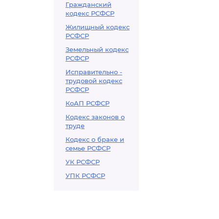
Гражданский
кодекс РСФСР
Жилищный кодекс
РСФСР
Земельный кодекс
РСФСР
Исправительно -
трудовой кодекс
РСФСР
КоАП РСФСР
Кодекс законов о
труде
Кодекс о браке и
семье РСФСР
УК РСФСР
УПК РСФСР