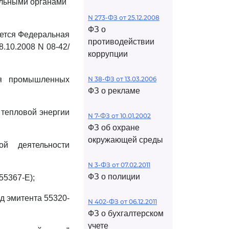
льными органами"
N 273-ФЗ от 25.12.2008
ФЗ о
яется Федеральная
противодействии
.10.2008 N 08-42/
коррупции
ия промышленных
N 38-ФЗ от 13.03.2006
ФЗ о рекламе
 тепловой энергии
N 7-ФЗ от 10.01.2002
ФЗ об охране
окружающей среды
ой деятельности
N 3-ФЗ от 07.02.2011
ФЗ о полиции
55367-E);
д эмитента 55320-
N 402-ФЗ от 06.12.2011
ФЗ о бухгалтерском
учете