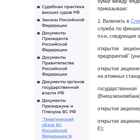
бумаг между Фед
Судебная практика
приказываю:
высших судов РФ
Законы Российской
1. Включить в
Спи
Федерации
служба по финанс
Документы
пз-н, следующие 
Президента
Российской
открытое акцио
Федерации
предприятий" (ун
Документы
Правительства
Российской
открытое акционе
Федерации
на атомных станци
Документы органов
государственной
государственна
власти РФ
(Внешэкономбанк)
Документы
Президиума и
открытое акционе
Пленума ВС РФ
"Тематический
открытое акционе
обзор ВС
E);
Российской
Федерации N