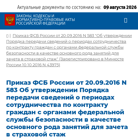
Актуальные документы по состоянию на:
09 августа 2026
ЗАКОНЫ, КОДЕКСЫ И
НОРМАТИВНО-ПРАВОВЫЕ АКТЫ
РОССИЙСКОЙ ФЕДЕРАЦИИ
|
Приказ ФСБ России от 20.09.2016 N 583 "Об утверждении
Порядка передачи сведений о периодах сотрудничества
по контракту граждан с органами федеральной службы
безопасности в качестве основного рода занятий для
зачета в страховой стаж" (Зарегистрировано в Минюсте
России 10.10.2016 N 43975)
Приказ ФСБ России от 20.09.2016 N
583 Об утверждении Порядка
передачи сведений о периодах
сотрудничества по контракту
граждан с органами федеральной
службы безопасности в качестве
основного рода занятий для зачета
в страховой стаж