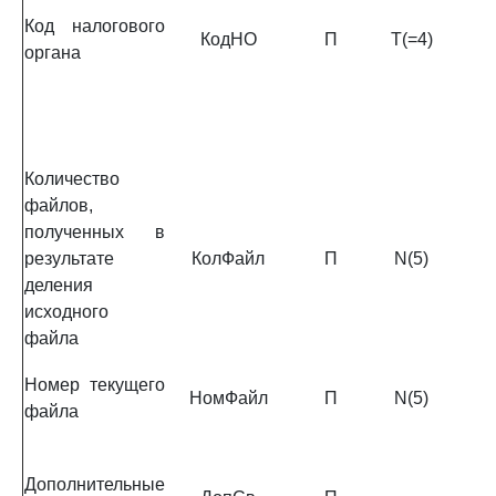
Код налогового
КодНО
П
T(=4)
органа
Количество
файлов,
полученных в
результате
КолФайл
П
N(5)
деления
исходного
файла
Номер текущего
НомФайл
П
N(5)
файла
Дополнительные