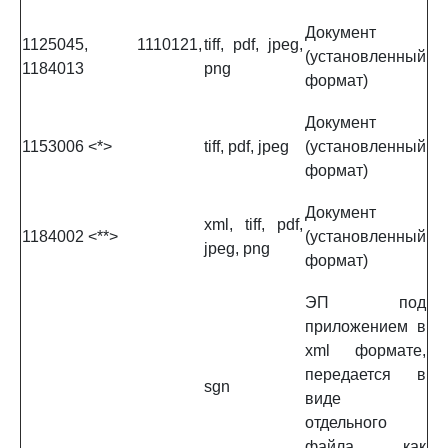
Документ
1125045, 1110121,
tiff, pdf, jpeg,
(установленный
1184013
png
формат)
Документ
1153006 <*>
tiff, pdf, jpeg
(установленный
формат)
Документ
xml, tiff, pdf,
1184002 <**>
(установленный
jpeg, png
формат)
ЭП под
приложением в
xml формате,
передается в
sgn
виде
отдельного
файла как