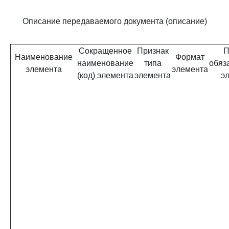
Описание передаваемого документа (описание)
Сокращенное
Признак
П
Наименование
Формат
наименование
типа
обяз
элемента
элемента
(код) элемента
элемента
э