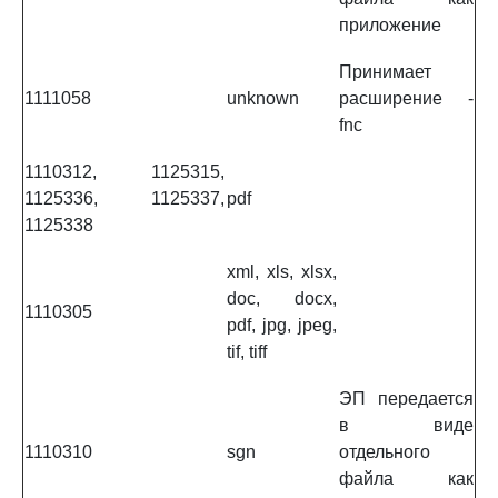
приложение
Принимает
1111058
unknown
расширение -
fnc
1110312, 1125315,
1125336, 1125337,
pdf
1125338
xml, xls, xlsx,
doc, docx,
1110305
pdf, jpg, jpeg,
tif, tiff
ЭП передается
в виде
1110310
sgn
отдельного
файла как