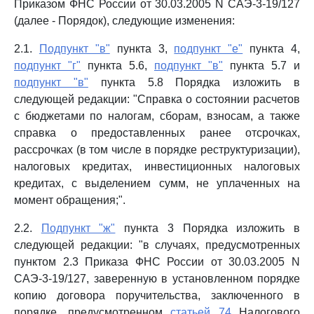
Приказом ФНС России от 30.03.2005 N САЭ-3-19/127
(далее - Порядок), следующие изменения:
2.1.
Подпункт "в"
пункта 3,
подпункт "е"
пункта 4,
подпункт "г"
пункта 5.6,
подпункт "в"
пункта 5.7 и
подпункт "в"
пункта 5.8 Порядка изложить в
следующей редакции: "Справка о состоянии расчетов
с бюджетами по налогам, сборам, взносам, а также
справка о предоставленных ранее отсрочках,
рассрочках (в том числе в порядке реструктуризации),
налоговых кредитах, инвестиционных налоговых
кредитах, с выделением сумм, не уплаченных на
момент обращения;".
2.2.
Подпункт "ж"
пункта 3 Порядка изложить в
следующей редакции: "в случаях, предусмотренных
пунктом 2.3 Приказа ФНС России от 30.03.2005 N
САЭ-3-19/127, заверенную в установленном порядке
копию договора поручительства, заключенного в
порядке, предусмотренном
статьей 74
Налогового