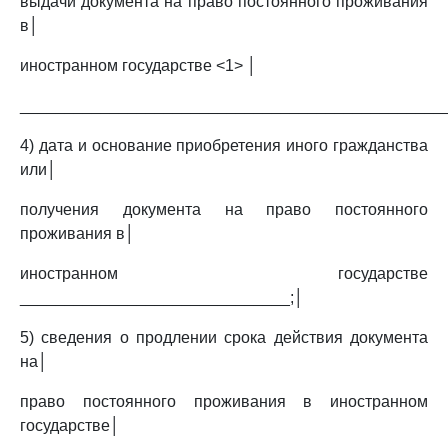
выдачи документа на право постоянного проживания
в│
иностранном государстве <1> │
_______________________________________________
4) дата и основание приобретения иного гражданства
или│
получения документа на право постоянного
проживания в│
иностранном государстве
______________________________;│
5) сведения о продлении срока действия документа
на│
право постоянного проживания в иностранном
государстве│