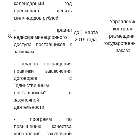
календарный год
превышает десять
миллиардов рублей:
Управлени
контроля
- правил
до 1 марта
8.
размещени
недискриминационного
2019 года
государствен
доступа поставщиков к
заказа
закупкам;
- планов сокращения
практики заключения
договоров с
"единственным
поставщиком" в
закупочной
деятельности;
- программ по
повышению качества
управления закупочной