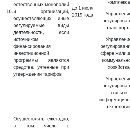
комплекса
естественных монополий
до 1 июля
10.
и организаций,
Управлени
2019 года
осуществляющих иные
регулирова
регулируемые виды
транспорт
деятельности, если
источником
Управлени
финансирования
регулировани
инвестиционной
сфере жилищ
программы являются
коммунальн
средства, учтенные при
хозяйства
утверждении тарифов
Управлени
регулирова
связи и
информацион
технологи
Осуществлять ежегодно,
в том числе с