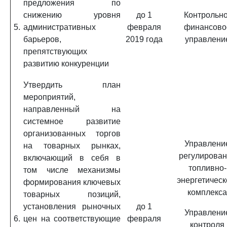
предложения по
снижению уровня
до 1
Контрольно
5.
административных
февраля
финансово
барьеров,
2019 года
управлени
препятствующих
развитию конкуренции
Утвердить план
мероприятий,
направленный на
системное развитие
организованных торгов
Управлени
на товарных рынках,
регулирова
включающий в себя в
топливно-
том числе механизмы
энергетическ
формирования ключевых
комплекса
товарных позиций,
установления рыночных
до 1
Управлени
6.
цен на соответствующие
февраля
контроля