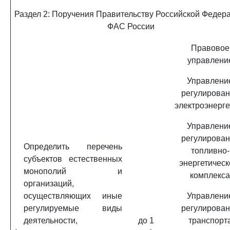
Раздел 2: Поручения Правительству Российской Федер
ФАС России
Правовое
управлени
Управлени
регулирова
электроэнерге
Управлени
регулирова
Определить перечень
топливно-
субъектов естественных
энергетическ
монополий и
комплекса
организаций,
осуществляющих иные
Управлени
регулируемые виды
регулирова
деятельности,
до 1
транспорт