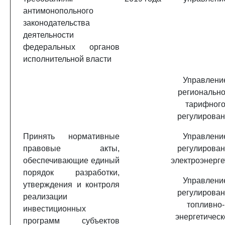
антимонопольного
законодательства
деятельности
федеральных органов
исполнительной власти
Управлени
регионально
тарифног
регулирова
Принять нормативные
Управлени
правовые акты,
регулирова
обеспечивающие единый
электроэнерге
порядок разработки,
Управлени
утверждения и контроля
регулирова
реализации
топливно-
инвестиционных
энергетическ
программ субъектов