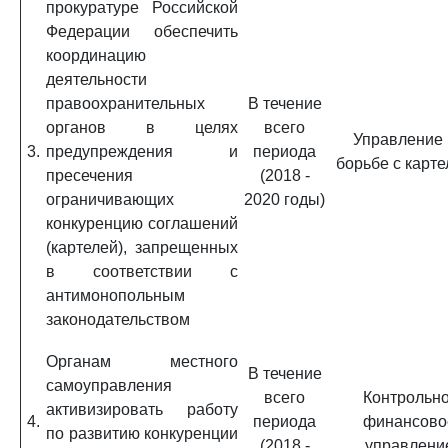
прокуратуре Российской
Федерации обеспечить
координацию
деятельности
правоохранительных
В течение
органов в целях
всего
Управление 
3.
предупреждения и
периода
борьбе с карт
пресечения
(2018 -
ограничивающих
2020 годы)
конкуренцию соглашений
(картелей), запрещенных
в соответствии с
антимонопольным
законодательством
Органам местного
В течение
самоуправления
всего
Контрольно
активизировать работу
4.
периода
финансово
по развитию конкуренции
(2018 -
управлени