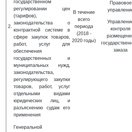
государственном
Правовое
регулировании цен
управлени
В течение
(тарифов),
всего
Управлени
законодательства о
2.
периода
контроля
контрактной системе в
(2018 -
размещени
сфере закупок товаров,
2020 годы)
государствен
работ, услуг для
заказа
обеспечения
государственных и
муниципальных нужд,
законодательства,
регулирующего закупки
товаров, работ, услуг
отдельными видами
юридических лиц, и
разъяснению судам его
применения
Генеральной