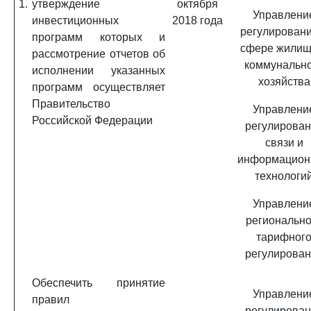
1.
утверждение
октября
Управлени
инвестиционных
2018 года
регулировани
программ которых и
сфере жилищ
рассмотрение отчетов об
коммунальн
исполнении указанных
хозяйства
программ осуществляет
Правительство
Управлени
Российской Федерации
регулирова
связи и
информацион
технологи
Управлени
регионально
тарифног
регулирова
Обеспечить принятие
Управлени
правил
регулирова