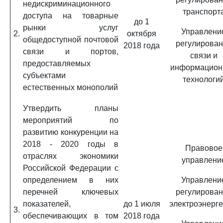
недискриминационного
транспорт
доступа на товарные
до 1
рынки услуг
Управлени
2.
октября
общедоступной почтовой
регулирова
2018 года
связи и портов,
связи и
предоставляемых
информацион
субъектами
технологи
естественных монополий
Утвердить планы
мероприятий по
развитию конкуренции на
2018 - 2020 годы в
Правовое
отраслях экономики
управлени
Российской Федерации с
определением в них
Управлени
перечней ключевых
регулирова
показателей,
до 1 июля
электроэнерге
3.
обеспечивающих в том
2018 года