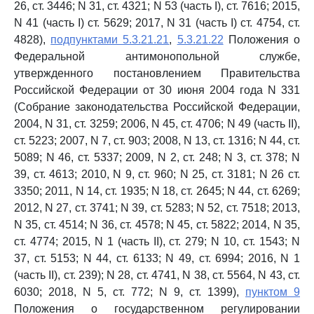
26, ст. 3446; N 31, ст. 4321; N 53 (часть I), ст. 7616; 2015,
N 41 (часть I) ст. 5629; 2017, N 31 (часть I) ст. 4754, ст.
4828),
подпунктами 5.3.21.21
,
5.3.21.22
Положения о
Федеральной антимонопольной службе,
утвержденного постановлением Правительства
Российской Федерации от 30 июня 2004 года N 331
(Собрание законодательства Российской Федерации,
2004, N 31, ст. 3259; 2006, N 45, ст. 4706; N 49 (часть II),
ст. 5223; 2007, N 7, ст. 903; 2008, N 13, ст. 1316; N 44, ст.
5089; N 46, ст. 5337; 2009, N 2, ст. 248; N 3, ст. 378; N
39, ст. 4613; 2010, N 9, ст. 960; N 25, ст. 3181; N 26 ст.
3350; 2011, N 14, ст. 1935; N 18, ст. 2645; N 44, ст. 6269;
2012, N 27, ст. 3741; N 39, ст. 5283; N 52, ст. 7518; 2013,
N 35, ст. 4514; N 36, ст. 4578; N 45, ст. 5822; 2014, N 35,
ст. 4774; 2015, N 1 (часть II), ст. 279; N 10, ст. 1543; N
37, ст. 5153; N 44, ст. 6133; N 49, ст. 6994; 2016, N 1
(часть II), ст. 239); N 28, ст. 4741, N 38, ст. 5564, N 43, ст.
6030; 2018, N 5, ст. 772; N 9, ст. 1399),
пунктом 9
Положения о государственном регулировании