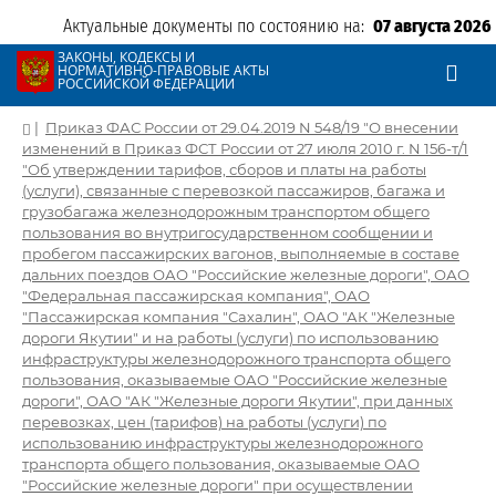
Актуальные документы по состоянию на:
07 августа 2026
ЗАКОНЫ, КОДЕКСЫ И
НОРМАТИВНО-ПРАВОВЫЕ АКТЫ
РОССИЙСКОЙ ФЕДЕРАЦИИ
|
Приказ ФАС России от 29.04.2019 N 548/19 "О внесении
изменений в Приказ ФСТ России от 27 июля 2010 г. N 156-т/1
"Об утверждении тарифов, сборов и платы на работы
(услуги), связанные с перевозкой пассажиров, багажа и
грузобагажа железнодорожным транспортом общего
пользования во внутригосударственном сообщении и
пробегом пассажирских вагонов, выполняемые в составе
дальних поездов ОАО "Российские железные дороги", ОАО
"Федеральная пассажирская компания", ОАО
"Пассажирская компания "Сахалин", ОАО "АК "Железные
дороги Якутии" и на работы (услуги) по использованию
инфраструктуры железнодорожного транспорта общего
пользования, оказываемые ОАО "Российские железные
дороги", ОАО "АК "Железные дороги Якутии", при данных
перевозках, цен (тарифов) на работы (услуги) по
использованию инфраструктуры железнодорожного
транспорта общего пользования, оказываемые ОАО
"Российские железные дороги" при осуществлении