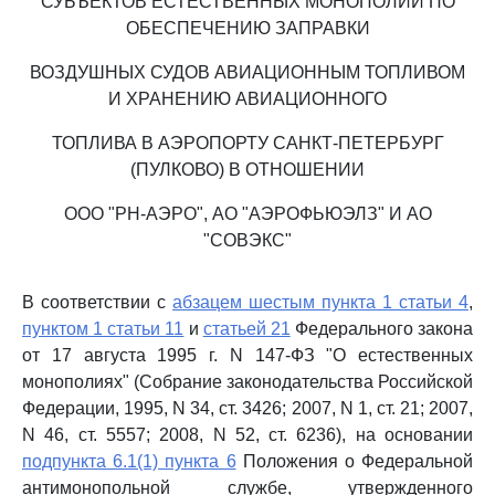
СУБЪЕКТОВ ЕСТЕСТВЕННЫХ МОНОПОЛИЙ ПО
ОБЕСПЕЧЕНИЮ ЗАПРАВКИ
ВОЗДУШНЫХ СУДОВ АВИАЦИОННЫМ ТОПЛИВОМ
И ХРАНЕНИЮ АВИАЦИОННОГО
ТОПЛИВА В АЭРОПОРТУ САНКТ-ПЕТЕРБУРГ
(ПУЛКОВО) В ОТНОШЕНИИ
ООО "РН-АЭРО", АО "АЭРОФЬЮЭЛЗ" И АО
"СОВЭКС"
В соответствии с
абзацем шестым пункта 1 статьи 4
,
пунктом 1 статьи 11
и
статьей 21
Федерального закона
от 17 августа 1995 г. N 147-ФЗ "О естественных
монополиях" (Собрание законодательства Российской
Федерации, 1995, N 34, ст. 3426; 2007, N 1, ст. 21; 2007,
N 46, ст. 5557; 2008, N 52, ст. 6236), на основании
подпункта 6.1(1) пункта 6
Положения о Федеральной
антимонопольной службе, утвержденного