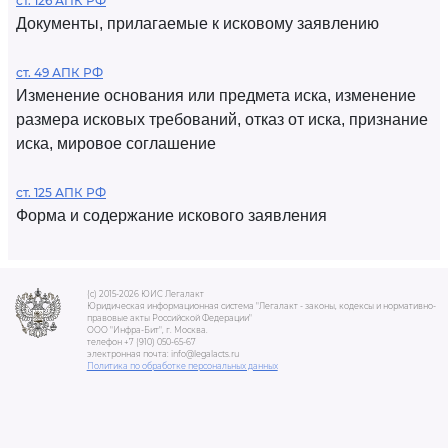
ст. 126 АПК РФ
Документы, прилагаемые к исковому заявлению
ст. 49 АПК РФ
Изменение основания или предмета иска, изменение
размера исковых требований, отказ от иска, признание
иска, мировое соглашение
ст. 125 АПК РФ
Форма и содержание искового заявления
(c) 2015-2026 ЮИС Легалакт
Юридическая информационная система "Легалакт - законы, кодексы и нормативно-
правовые акты Российской Федерации"
ООО "Инфра-Бит", г. Москва.
телефон +7 (910) 050-65-67
электронная почта: info@legalacts.ru
Политика по обработке персональных данных