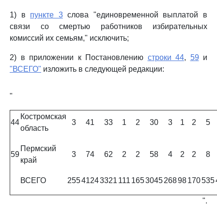
1) в
пункте 3
слова "единовременной выплатой в
связи со смертью работников избирательных
комиссий их семьям," исключить;
2) в приложении к Постановлению
строки 44
,
59
и
"ВСЕГО"
изложить в следующей редакции:
"
Костромская
44
3
41
33
1
2
30
3
1
2
5
область
Пермский
59
3
74
62
2
2
58
4
2
2
8
край
ВСЕГО
255
4124
3321
111
165
3045
268
98
170
535
".