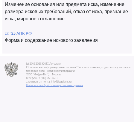
Изменение основания или предмета иска, изменение
размера исковых требований, отказ от иска, признание
иска, мировое соглашение
ст. 125 АПК РФ
Форма и содержание искового заявления
(c) 2015-2026 ЮИС Легалакт
Юридическая информационная система "Легалакт - законы, кодексы и нормативно-
правовые акты Российской Федерации"
ООО "Инфра-Бит", г. Москва.
телефон +7 (910) 050-65-67
электронная почта: info@legalacts.ru
Политика по обработке персональных данных