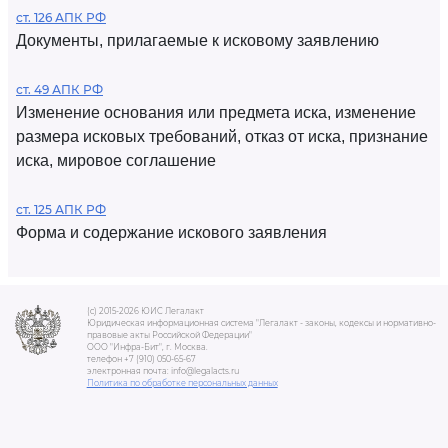
ст. 126 АПК РФ
Документы, прилагаемые к исковому заявлению
ст. 49 АПК РФ
Изменение основания или предмета иска, изменение
размера исковых требований, отказ от иска, признание
иска, мировое соглашение
ст. 125 АПК РФ
Форма и содержание искового заявления
(c) 2015-2026 ЮИС Легалакт
Юридическая информационная система "Легалакт - законы, кодексы и нормативно-
правовые акты Российской Федерации"
ООО "Инфра-Бит", г. Москва.
телефон +7 (910) 050-65-67
электронная почта: info@legalacts.ru
Политика по обработке персональных данных