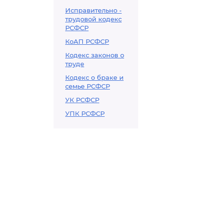
Исправительно -
трудовой кодекс
РСФСР
КоАП РСФСР
Кодекс законов о
труде
Кодекс о браке и
семье РСФСР
УК РСФСР
УПК РСФСР