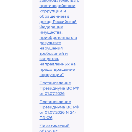
законодательства о
противодействии
коррупции и
обращением в
доход Российской
Федерации
имущества,
приобретенного в
результате
нарушения
требований и
запретов,
направленных на
предотвращение
коррупции"
Постановление
Президиума ВС РФ
от 01.07.2026
Постановление
Президиума ВС РФ
от 01.07.2026 N 24-
ПЭК26
"Тематический
обзор ВС