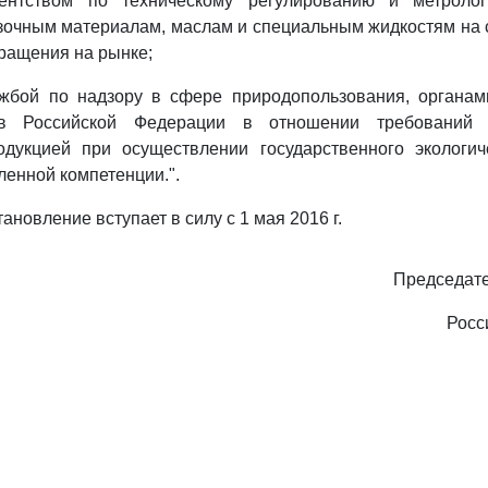
ентством по техническому регулированию и метроло
зочным материалам, маслам и специальным жидкостям на 
ращения на рынке;
жбой по надзору в сфере природопользования, органам
тов Российской Федерации в отношении требований
одукцией при осуществлении государственного экологич
ленной компетенции.".
ановление вступает в силу с 1 мая 2016 г.
Председате
Росс