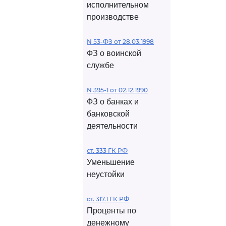
исполнительном
производстве
N 53-ФЗ от 28.03.1998
ФЗ о воинской
службе
N 395-1 от 02.12.1990
ФЗ о банках и
банковской
деятельности
ст. 333 ГК РФ
Уменьшение
неустойки
ст. 317.1 ГК РФ
Проценты по
денежному