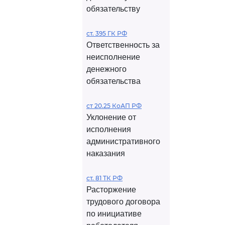
обязательству
ст. 395 ГК РФ
Ответственность за
неисполнение
денежного
обязательства
ст 20.25 КоАП РФ
Уклонение от
исполнения
административного
наказания
ст. 81 ТК РФ
Расторжение
трудового договора
по инициативе