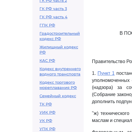
ГК РФ часть 2
ГК РФ часть 3
ГК РФ часть 4
ГПК РФ
В П
Градостроительный
кодекс РФ
Жилищный кодекс
РФ
КАС РФ
Правительство Ро
Кодекс внутреннего
1.
Пункт 1
постан
водного транспорта
уполномоченных 
Кодекс торгового
(надзора) за с
мореплавания РФ
(Собрание законод
Семейный кодекс
дополнить подпун
ТК РФ
УИК РФ
"ж) техническог
маслам и специал
УК РФ
УПК РФ