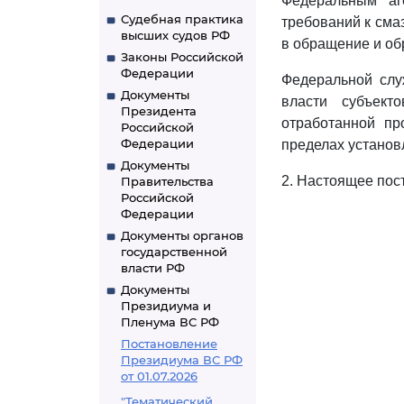
Федеральным аг
Судебная практика
требований к сма
высших судов РФ
в обращение и об
Законы Российской
Федерации
Федеральной слу
Документы
власти субъек
Президента
отработанной пр
Российской
Федерации
пределах установ
Документы
2. Настоящее пост
Правительства
Российской
Федерации
Документы органов
государственной
власти РФ
Документы
Президиума и
Пленума ВС РФ
Постановление
Президиума ВС РФ
от 01.07.2026
"Тематический