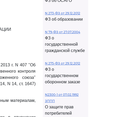
ФЗ об ОСАГО
N 273-ФЗ от 29.12.2012
ФЗ об образовании
АЦИИ
N 79-ФЗ от 27.07.2004
ФЗ о
государственной
гражданской службе
N 275-ФЗ от 29.12.2012
2013 г. N 407 "Об
ФЗ о
венного контроля
государственном
оженного союза"
оборонном заказе
4, N 14, ст. 1647)
N2300-1 от 07.02.1992
чным материалам,
ЗППП
О защите прав
потребителей