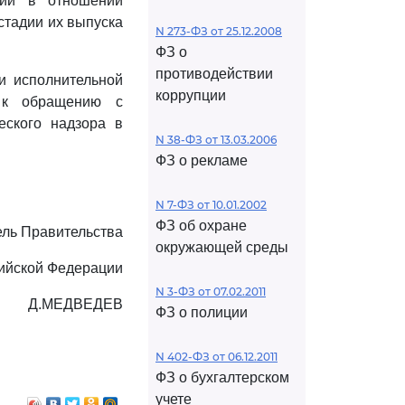
гии в отношении
стадии их выпуска
N 273-ФЗ от 25.12.2008
ФЗ о
противодействии
и исполнительной
коррупции
 к обращению с
еского надзора в
N 38-ФЗ от 13.03.2006
ФЗ о рекламе
N 7-ФЗ от 10.01.2002
ФЗ об охране
ль Правительства
окружающей среды
ийской Федерации
N 3-ФЗ от 07.02.2011
Д.МЕДВЕДЕВ
ФЗ о полиции
N 402-ФЗ от 06.12.2011
ФЗ о бухгалтерском
учете