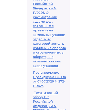
Российской
Федерации N
11/2026. О
рассмотрении
судами дел,
связанных с
правами на
земельные участки
отдельных
категорий земель,
изъятых из оборота
и ограниченных в
обороте, и с
использованием
таких участков"
Постановление
Президиума ВС РФ
от 01.07.2026 N 272-
ПЭК25
"Тематический
обзор ВС
Российской
Федерации N