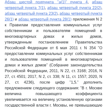
Абзац шестой подпункта "а(1)" пункта 4
,
абзац
четвертый пункта 7(1)
,
абзац четвертый пункта 22(2)
,
абзац четвертый пункта 23(2)
,
абзац четвертый пункта
26(1)
и
абзац четвертый пункта 28(1)
приложения N 2
к Правилам предоставления коммунальных услуг
собственникам и пользователям помещений в
многоквартирных домах и жилых домов,
утвержденным постановлением Правительства
Российской Федерации от 6 мая 2011 г. N 354 "О
предоставлении коммунальных услуг собственникам
и пользователям помещений в многоквартирных
домах и жилых домов" (Собрание законодательства
Российской Федерации, 2011, N 22, ст. 3168; 2016, N
27, ст. 4501; 2017, N 2, ст. 338; N 11, ст. 1557; 2020, N
27, ст. 4236), после цифр "1,5." дополнить
предложением следующего содержания: "В г. Москве
величина повышающего коэффициента
увеличивается на величину, установленную органами
государственной власти г. Москвы, не превышающую