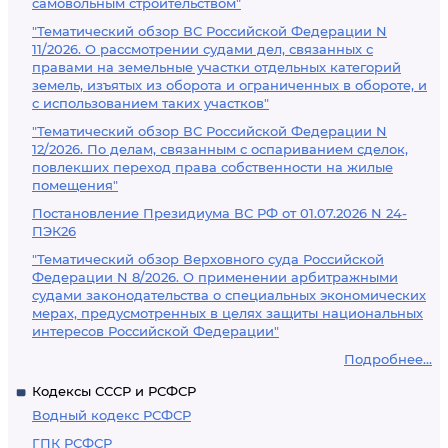
самовольным строительством"
"Тематический обзор ВС Российской Федерации N
11/2026. О рассмотрении судами дел, связанных с
правами на земельные участки отдельных категорий
земель, изъятых из оборота и ограниченных в обороте, и
с использованием таких участков"
"Тематический обзор ВС Российской Федерации N
12/2026. По делам, связанным с оспариванием сделок,
повлекших переход права собственности на жилые
помещения"
Постановление Президиума ВС РФ от 01.07.2026 N 24-
ПЭК26
"Тематический обзор Верховного суда Российской
Федерации N 8/2026. О применении арбитражными
судами законодательства о специальных экономических
мерах, предусмотренных в целях защиты национальных
интересов Российской Федерации"
Подробнее...
Кодексы СССР и РСФСР
Водный кодекс РСФСР
ГПК РСФСР