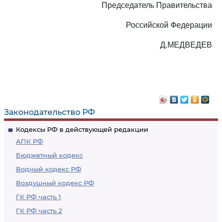
Председатель Правительства
Российской Федерации
Д.МЕДВЕДЕВ
Законодательство РФ
Кодексы РФ в действующей редакции
АПК РФ
Бюджетный кодекс
Водный кодекс РФ
Воздушный кодекс РФ
ГК РФ часть 1
ГК РФ часть 2