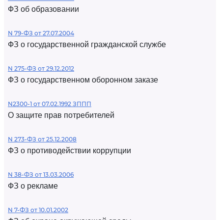
ФЗ об образовании
N 79-ФЗ от 27.07.2004
ФЗ о государственной гражданской службе
N 275-ФЗ от 29.12.2012
ФЗ о государственном оборонном заказе
N2300-1 от 07.02.1992 ЗППП
О защите прав потребителей
N 273-ФЗ от 25.12.2008
ФЗ о противодействии коррупции
N 38-ФЗ от 13.03.2006
ФЗ о рекламе
N 7-ФЗ от 10.01.2002