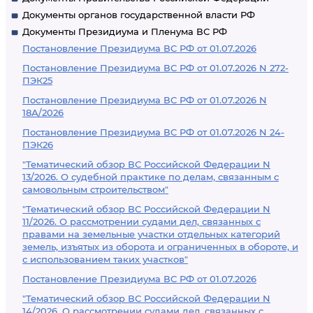
Документы органов государственной власти РФ
Документы Президиума и Пленума ВС РФ
Постановление Президиума ВС РФ от 01.07.2026
Постановление Президиума ВС РФ от 01.07.2026 N 272-
ПЭК25
Постановление Президиума ВС РФ от 01.07.2026 N
18А/2026
Постановление Президиума ВС РФ от 01.07.2026 N 24-
ПЭК26
"Тематический обзор ВС Российской Федерации N
13/2026. О судебной практике по делам, связанным с
самовольным строительством"
"Тематический обзор ВС Российской Федерации N
11/2026. О рассмотрении судами дел, связанных с
правами на земельные участки отдельных категорий
земель, изъятых из оборота и ограниченных в обороте, и
с использованием таких участков"
Постановление Президиума ВС РФ от 01.07.2026
"Тематический обзор ВС Российской Федерации N
14/2026. О рассмотрении судами дел, связанных с