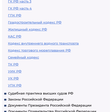
ГК РФ часть 3
ГК РФ часть 4
ГПК РФ
Градостроительный кодекс РФ
Жилищный кодекс РФ
КАС РФ
Кодекс внутреннего водного транспорта
Кодекс торгового мореплавания РФ
Семейный кодекс
ТК РФ
УИК РФ
УК РФ
УПК РФ
Судебная практика высших судов РФ
Законы Российской Федерации
Документы Президента Российской Федерации
Документы Правительства Российской Федерации