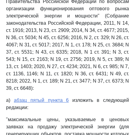
Правительства Российской Федерации по вопросам
организации функционирования оптового рынка
электрической энергии и мощности" (Собрание
законодательства Российской Федерации, 2011, N 14,
ст. 1916; 2013, N 23, ст. 2909; 2014, N 34, ст. 4677; 2015,
N 36, ст. 5034; N 45, ст. 6256; 2016, N 2, ст. 329; N 26, ст.
4067; N 31, ст. 5017; 2017, N 1, ст. 178; N 25, ст. 3684; N
37, ст. 5531; N 43, ст. 6335; 2018, N 1 ст. 391; N 3, ст.
543; N 15, ст. 2163; N 19, ст. 2756; 2019, N 5, ст. 389; N
13, ст. 1403; 2020, N 27, ст. 4234; 2021, N 6, ст. 985; N 7,
ст. 1136, 1146; N 11, ст. 1820; N 36, ст. 6431; N 49, ст.
8218; 2022, N 1, ст. 189; N 21, ст. 3477; N 37, ст. 6373; N
39, ст. 6648):
а)
абзац пятый пункта 6
изложить в следующей
редакции:
"максимальные цены, указываемые в ценовых
заявках на продажу электрической энергии (для
генерирующих объектов, поставка мощности которых