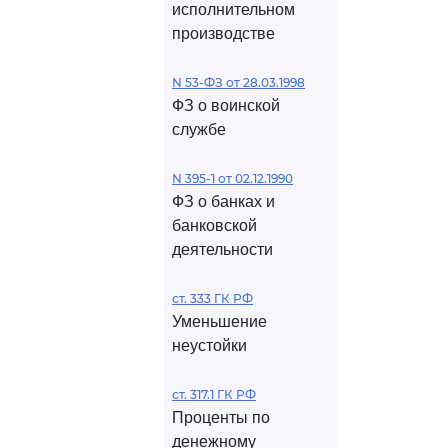
исполнительном
производстве
N 53-ФЗ от 28.03.1998
ФЗ о воинской
службе
N 395-1 от 02.12.1990
ФЗ о банках и
банковской
деятельности
ст. 333 ГК РФ
Уменьшение
неустойки
ст. 317.1 ГК РФ
Проценты по
денежному