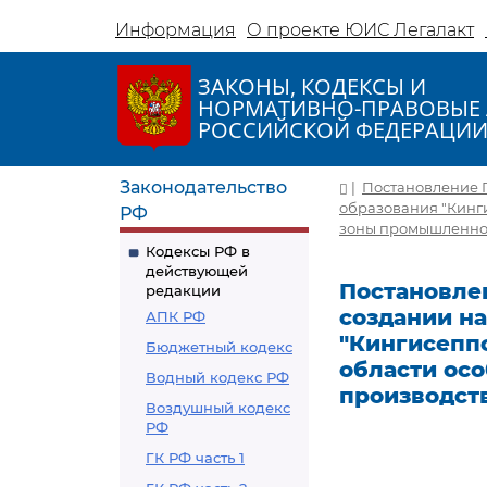
Информация
О проекте ЮИС Легалакт
ЗАКОНЫ, КОДЕКСЫ И
НОРМАТИВНО-ПРАВОВЫЕ 
РОССИЙСКОЙ ФЕДЕРАЦИ
Законодательство
|
Постановление П
образования "Кинг
РФ
зоны промышленно-
Кодексы РФ в
действующей
Постановлен
редакции
создании н
АПК РФ
"Кингисепп
Бюджетный кодекс
области ос
Водный кодекс РФ
производст
Воздушный кодекс
РФ
ГК РФ часть 1