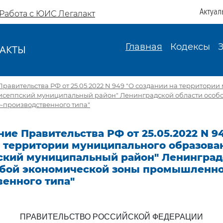
Актуал
Работа с ЮИС Легалакт
Главная
Кодексы
АКТЫ
И
равительства РФ от 25.05.2022 N 949 "О создании на территори
исеппский муниципальный район" Ленинградской области особ
производственного типа"
ие Правительства РФ от 25.05.2022 N 9
а территории муниципального образова
ский муниципальный район" Ленинград
обой экономической зоны промышленно
венного типа"
ПРАВИТЕЛЬСТВО РОССИЙСКОЙ ФЕДЕРАЦИИ