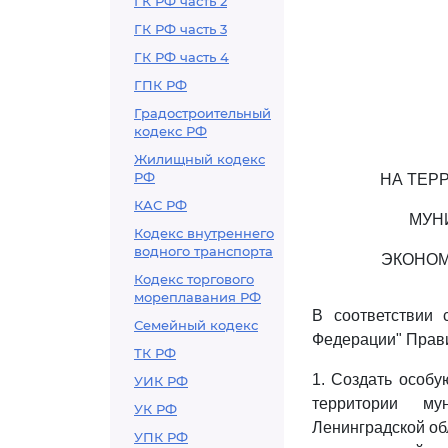
ГК РФ часть 2
ГК РФ часть 3
ГК РФ часть 4
ГПК РФ
Градостроительный
кодекс РФ
Жилищный кодекс
РФ
НА ТЕР
КАС РФ
МУН
Кодекс внутреннего
водного транспорта
ЭКОНОМ
Кодекс торгового
мореплавания РФ
В соответствии
Семейный кодекс
Федерации" Прави
ТК РФ
1. Создать особу
УИК РФ
территории му
УК РФ
Ленинградской об
УПК РФ