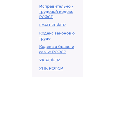
Исправительно -
трудовой кодекс
РСФСР
КоАП РСФСР
Кодекс законов о
труде
Кодекс о браке и
семье РСФСР
УК РСФСР
УПК РСФСР