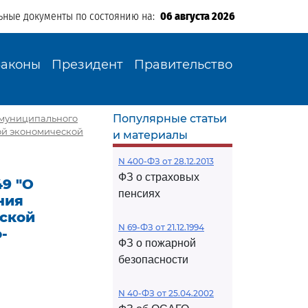
ьные документы по состоянию на:
06 августа 2026
Законы
Президент
Правительство
Популярные статьи
и муниципального
ой экономической
и материалы
N 400-ФЗ от 28.12.2013
ФЗ о страховых
49 "О
пенсиях
ния
ской
N 69-ФЗ от 21.12.1994
-
ФЗ о пожарной
безопасности
N 40-ФЗ от 25.04.2002