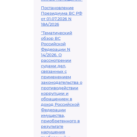
Постановление
Президиума ВС РФ
от 01.07.2026 N
18А/2026
"Тематический
обзор ВС
Российской
Федерации N
14/2026. О
рассмотрении
судами дел,
связанных с
применением
законодательства о
противодействии
коррупции и
обращением в
доход Российской
Федерации
имущества,
приобретенного в
результате
нарушения