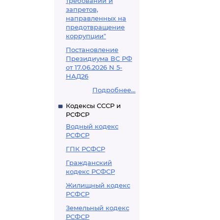
требований и
запретов,
направленных на
предотвращение
коррупции"
Постановление
Президиума ВС РФ
от 17.06.2026 N 5-
НАД26
Подробнее...
Кодексы СССР и
РСФСР
Водный кодекс
РСФСР
ГПК РСФСР
Гражданский
кодекс РСФСР
Жилищный кодекс
РСФСР
Земельный кодекс
РСФСР