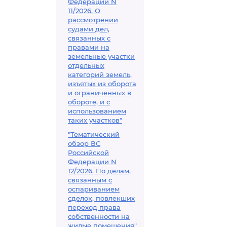
Федерации N
11/2026. О
рассмотрении
судами дел,
связанных с
правами на
земельные участки
отдельных
категорий земель,
изъятых из оборота
и ограниченных в
обороте, и с
использованием
таких участков"
"Тематический
обзор ВС
Российской
Федерации N
12/2026. По делам,
связанным с
оспариванием
сделок, повлекших
переход права
собственности на
жилые помещения"