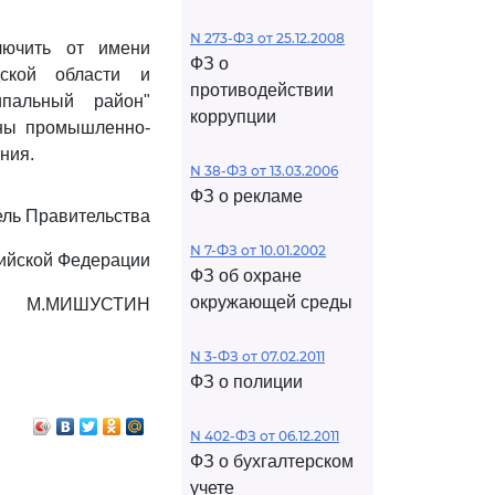
N 273-ФЗ от 25.12.2008
лючить от имени
ФЗ о
дской области и
противодействии
ипальный район"
коррупции
оны промышленно-
ния.
N 38-ФЗ от 13.03.2006
ФЗ о рекламе
ль Правительства
N 7-ФЗ от 10.01.2002
ийской Федерации
ФЗ об охране
окружающей среды
М.МИШУСТИН
N 3-ФЗ от 07.02.2011
ФЗ о полиции
N 402-ФЗ от 06.12.2011
ФЗ о бухгалтерском
учете