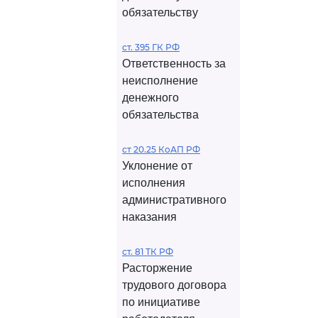
обязательству
ст. 395 ГК РФ
Ответственность за
неисполнение
денежного
обязательства
ст 20.25 КоАП РФ
Уклонение от
исполнения
административного
наказания
ст. 81 ТК РФ
Расторжение
трудового договора
по инициативе