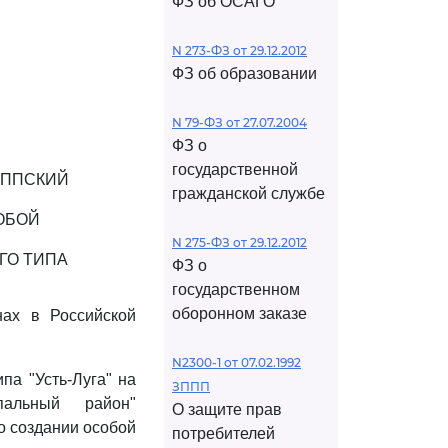
ФЗ об ОСАГО
N 273-ФЗ от 29.12.2012
ФЗ об образовании
N 79-ФЗ от 27.07.2004
ФЗ о
государственной
ЕППСКИЙ
гражданской службе
ОБОЙ
N 275-ФЗ от 29.12.2012
ГО ТИПА
ФЗ о
государственном
оборонном заказе
ах в Российской
N2300-1 от 07.02.1992
па "Усть-Луга" на
ЗППП
пальный район"
О защите прав
о создании особой
потребителей