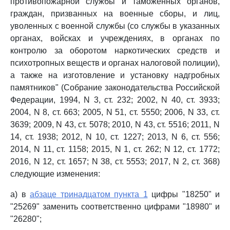
противопожарной службы и таможенных органов,
граждан, призванных на военные сборы, и лиц,
уволенных с военной службы (со службы в указанных
органах, войсках и учреждениях, в органах по
контролю за оборотом наркотических средств и
психотропных веществ и органах налоговой полиции),
а также на изготовление и установку надгробных
памятников" (Собрание законодательства Российской
Федерации, 1994, N 3, ст. 232; 2002, N 40, ст. 3933;
2004, N 8, ст. 663; 2005, N 51, ст. 5550; 2006, N 33, ст.
3639; 2009, N 43, ст. 5078; 2010, N 43, ст. 5516; 2011, N
14, ст. 1938; 2012, N 10, ст. 1227; 2013, N 6, ст. 556;
2014, N 11, ст. 1158; 2015, N 1, ст. 262; N 12, ст. 1772;
2016, N 12, ст. 1657; N 38, ст. 5553; 2017, N 2, ст. 368)
следующие изменения:
а) в
абзаце тринадцатом пункта 1
цифры "18250" и
"25269" заменить соответственно цифрами "18980" и
"26280";