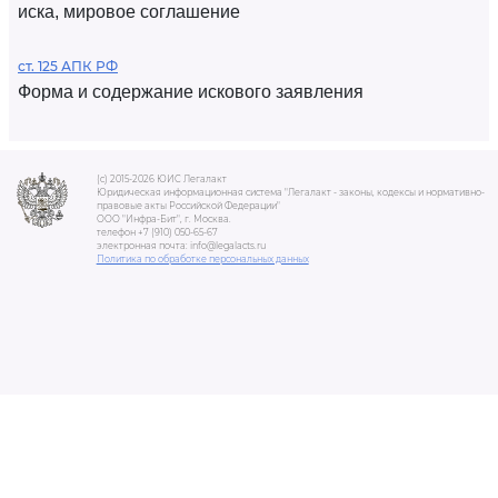
иска, мировое соглашение
ст. 125 АПК РФ
Форма и содержание искового заявления
(c) 2015-2026 ЮИС Легалакт
Юридическая информационная система "Легалакт - законы, кодексы и нормативно-
правовые акты Российской Федерации"
ООО "Инфра-Бит", г. Москва.
телефон +7 (910) 050-65-67
электронная почта: info@legalacts.ru
Политика по обработке персональных данных