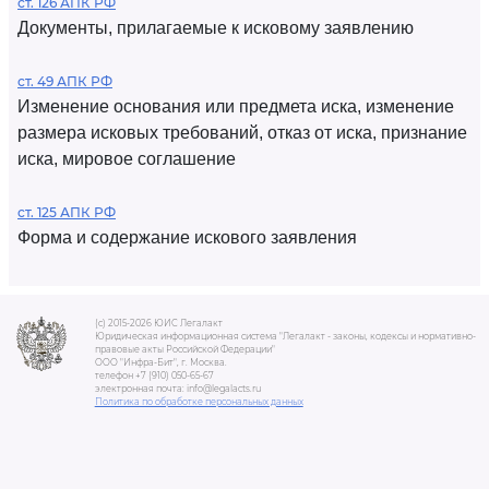
ст. 126 АПК РФ
Документы, прилагаемые к исковому заявлению
ст. 49 АПК РФ
Изменение основания или предмета иска, изменение
размера исковых требований, отказ от иска, признание
иска, мировое соглашение
ст. 125 АПК РФ
Форма и содержание искового заявления
(c) 2015-2026 ЮИС Легалакт
Юридическая информационная система "Легалакт - законы, кодексы и нормативно-
правовые акты Российской Федерации"
ООО "Инфра-Бит", г. Москва.
телефон +7 (910) 050-65-67
электронная почта: info@legalacts.ru
Политика по обработке персональных данных