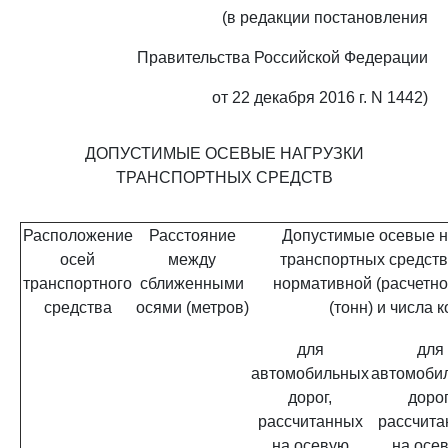
(в редакции постановления
Правительства Российской Федерации
от 22 декабря 2016 г. N 1442)
ДОПУСТИМЫЕ ОСЕВЫЕ НАГРУЗКИ
ТРАНСПОРТНЫХ СРЕДСТВ
Расположение
Расстояние
Допустимые осевые н
осей
между
транспортных средств
транспортного
сближенными
нормативной (расчетно
средства
осями (метров)
(тонн) и числа 
для
для
автомобильных
автомоби
дорог,
дорог
рассчитанных
рассчита
на осевую
на осе