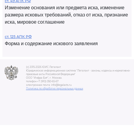
ст. 49 АПК РФ
Изменение основания или предмета иска, изменение
размера исковых требований, отказ от иска, признание
иска, мировое соглашение
ст. 125 АПК РФ
Форма и содержание искового заявления
(c) 2015-2026 ЮИС Легалакт
Юридическая информационная система "Легалакт - законы, кодексы и нормативно-
правовые акты Российской Федерации"
ООО "Инфра-Бит", г. Москва.
телефон +7 (910) 050-65-67
электронная почта: info@legalacts.ru
Политика по обработке персональных данных