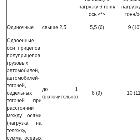
нагрузку 6 тонн/
нагрузк
ось <*>
тонн/о
Одиночные
свыше 2,5
5,5 (6)
9 (10
Сдвоенные
оси прицепов,
полуприцепов,
грузовых
автомобилей,
автомобилей-
тягачей,
до 1
седельных
8 (9)
10 (11
(включительно)
тягачей при
расстоянии
между осями
(нагрузка на
тележку,
сумма осевых