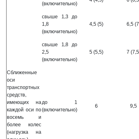
(включительно)
свыше 1,3 до
1,8
4,5 (5)
6,5 (7
(включительно)
свыше 1,8 до
2,5
5 (5,5)
7 (7,5
(включительно)
Сближенные
оси
транспортных
средств,
имеющих на
до 1
6
9,5
каждой оси по
(включительно)
восемь и
более колес
(нагрузка на