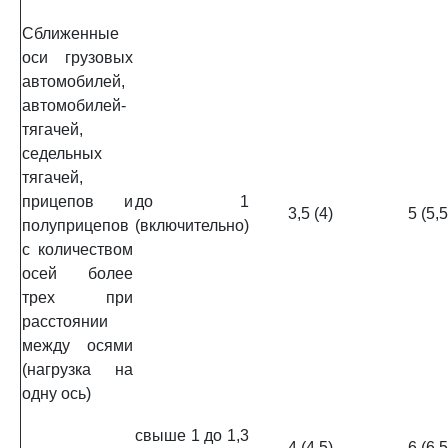
Сближенные
оси грузовых
автомобилей,
автомобилей-
тягачей,
седельных
тягачей,
прицепов и
до 1
3,5 (4)
5 (5,5
полуприцепов
(включительно)
с количеством
осей более
трех при
расстоянии
между осями
(нагрузка на
одну ось)
свыше 1 до 1,3
4 (4,5)
6 (6,5