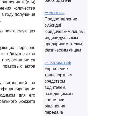
работодателя
правления, и (или)
анения количества
ст. 78 БК РФ
 в году получения
Предоставление
.
субсидий
юдении следующих
юридическим лицам,
индивидуальным
предпринимателям,
дающих перечень
физическим лицам
ые обязательства
предоставляется
ст. 12.8 КоАП РФ
х правовых актов
Управление
транспортным
средством
ассигнований на
водителем,
софинансирование
находящимся в
ходимом для его
состоянии
рального бюджета
опьянения,
передача