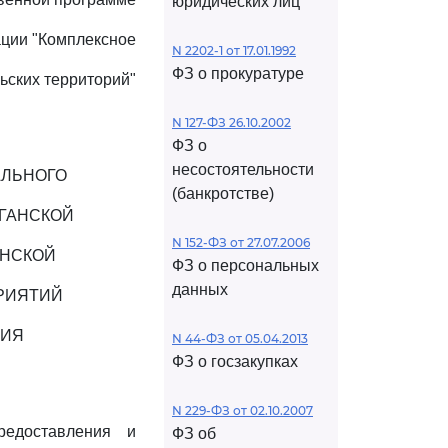
юридических лиц
ции "Комплексное
N 2202-1 от 17.01.1992
ФЗ о прокуратуре
ьских территорий"
N 127-ФЗ 26.10.2002
ФЗ о
несостоятельности
АЛЬНОГО
(банкротстве)
ГАНСКОЙ
N 152-ФЗ от 27.07.2006
ОНСКОЙ
ФЗ о персональных
данных
РИЯТИЙ
НИЯ
N 44-ФЗ от 05.04.2013
ФЗ о госзакупках
N 229-ФЗ от 02.10.2007
редоставления и
ФЗ об