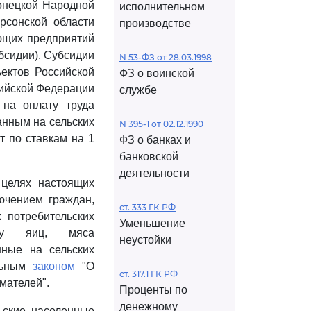
онецкой Народной
исполнительном
рсонской области
производстве
ующих предприятий
бсидии). Субсидии
N 53-ФЗ от 28.03.1998
ектов Российской
ФЗ о воинской
сийской Федерации
службе
на оплату труда
нным на сельских
N 395-1 от 02.12.1990
т по ставкам на 1
ФЗ о банках и
банковской
деятельности
целях настоящих
ючением граждан,
ст. 333 ГК РФ
 потребительских
Уменьшение
тву яиц, мяса
неустойки
нные на сельских
альным
законом
"О
ст. 317.1 ГК РФ
мателей".
Проценты по
денежному
ьские населенные