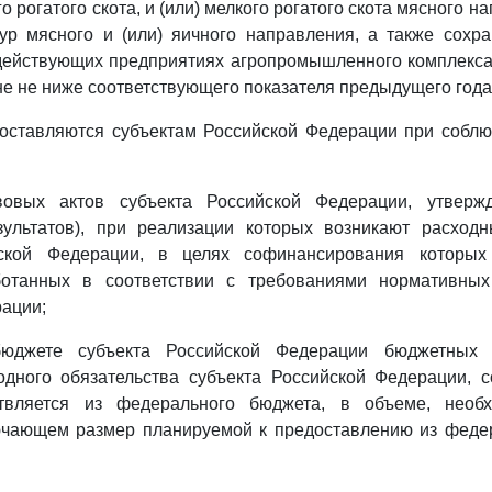
о рогатого скота, и (или) мелкого рогатого скота мясного на
кур мясного и (или) яичного направления, а также сохр
действующих предприятиях агропромышленного комплекса
не не ниже соответствующего показателя предыдущего года
доставляются субъектам Российской Федерации при собл
вовых актов субъекта Российской Федерации, утверж
зультатов), при реализации которых возникают расходн
йской Федерации, в целях софинансирования которых 
ботанных в соответствии с требованиями нормативны
ации;
юджете субъекта Российской Федерации бюджетных 
одного обязательства субъекта Российской Федерации, 
ствляется из федерального бюджета, в объеме, необ
ючающем размер планируемой к предоставлению из феде