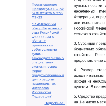
Постановление
пункты, поселки 
Президиума ВС РФ
населенных пун
от 01.07.2026 N 272-
Федерации, опре
ПЭК25
или исполнитель
"Тематический
обзор Верховного
Российской Феде
суда Российской
сельского хозяйс
Федерации N
8/2026. О
3. Субсидии пред
применении
бюджетных обяза
арбитражными
судами
хозяйства Росс
законодательства о
предоставление с
специальных
экономических
4. Размер став
мерах,
предусмотренных в
исполнительным
целях защиты
исходя из необхо
национальных
пунктом 15 насто
интересов
Российской
Федерации"
5. Средства пред
на 1-е число мес
Подробнее...