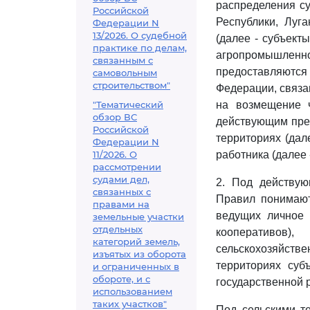
распределения с
Российской
Республики, Луг
Федерации N
13/2026. О судебной
(далее - субъект
практике по делам,
агропромышленног
связанным с
предоставляются
самовольным
строительством"
Федерации, связа
"Тематический
на возмещение 
обзор ВС
действующим пре
Российской
территориях (дал
Федерации N
11/2026. О
работника (далее 
рассмотрении
судами дел,
2. Под действу
связанных с
Правил понимают
правами на
ведущих личное 
земельные участки
отдельных
кооперативов
категорий земель,
сельскохозяйств
изъятых из оборота
территориях суб
и ограниченных в
обороте, и с
государственной 
использованием
таких участков"
Под сельскими т