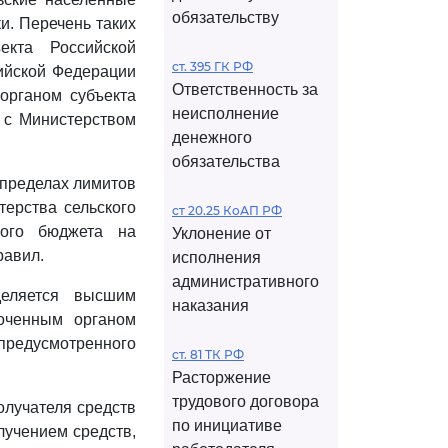
обязательству
и. Перечень таких
екта Российской
ст. 395 ГК РФ
ийской Федерации
Ответственность за
органом субъекта
неисполнение
 с Министерством
денежного
обязательства
 пределах лимитов
ерства сельского
ст 20.25 КоАП РФ
ного бюджета на
Уклонение от
равил.
исполнения
административного
деляется высшим
наказания
оченным органом
 предусмотренного
ст. 81 ТК РФ
Расторжение
трудового договора
олучателя средств
по инициативе
лучением средств,