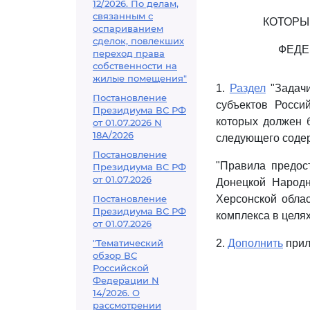
12/2026. По делам,
связанным с
КОТОРЫ
оспариванием
сделок, повлекших
ФЕДЕ
переход права
собственности на
жилые помещения"
1.
Раздел
"Задачи
Постановление
субъектов Росси
Президиума ВС РФ
которых должен 
от 01.07.2026 N
18А/2026
следующего соде
Постановление
"Правила предос
Президиума ВС РФ
от 01.07.2026
Донецкой Народн
Постановление
Херсонской обла
Президиума ВС РФ
комплекса в целя
от 01.07.2026
"Тематический
2.
Дополнить
прил
обзор ВС
Российской
Федерации N
14/2026. О
рассмотрении