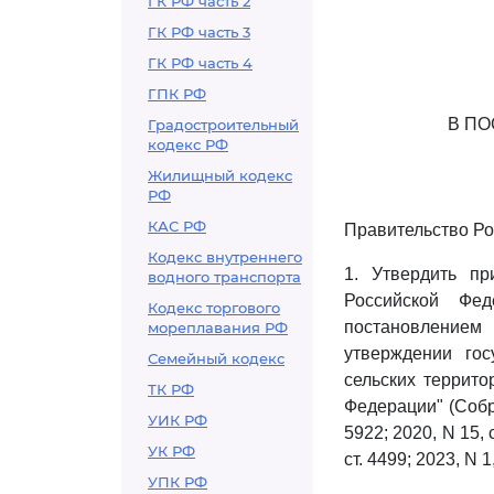
ГК РФ часть 2
ГК РФ часть 3
ГК РФ часть 4
ГПК РФ
В П
Градостроительный
кодекс РФ
Жилищный кодекс
РФ
КАС РФ
Правительство Ро
Кодекс внутреннего
1. Утвердить п
водного транспорта
Российской Фед
Кодекс торгового
постановлением
мореплавания РФ
утверждении гос
Семейный кодекс
сельских террито
ТК РФ
Федерации" (Собра
УИК РФ
5922; 2020, N 15, с
УК РФ
ст. 4499; 2023, N 1,
УПК РФ