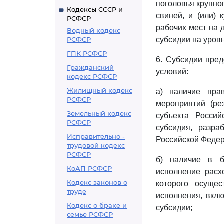
поголовья крупног
Кодексы СССР и
свиней, и (или) 
РСФСР
рабочих мест на 
Водный кодекс
РСФСР
субсидии на уров
ГПК РСФСР
6. Субсидии пре
Гражданский
условий:
кодекс РСФСР
Жилищный кодекс
а) наличие пра
РСФСР
мероприятий (ре
Земельный кодекс
субъекта Росси
РСФСР
субсидия, разра
Исправительно -
Российской Федер
трудовой кодекс
РСФСР
б) наличие в б
КоАП РСФСР
исполнение расх
Кодекс законов о
которого осуще
труде
исполнения, вкл
Кодекс о браке и
субсидии;
семье РСФСР