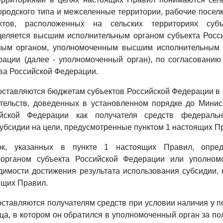
городского типа и межселенные территории, рабочие поселк
ктов, расположенных на сельских территориях субъ
деляется высшим исполнительным органом субъекта Росс
ным органом, уполномоченным высшим исполнительным 
рации (далее - уполномоченный орган), по согласованию
тва Российской Федерации.
оставляются бюджетам субъектов Российской Федерации в
тельств, доведенных в установленном порядке до Минист
ийской Федерации как получателя средств федераль
убсидии на цели, предусмотренные пунктом 1 настоящих П
ок, указанных в пункте 1 настоящих Правил, опре
 органом субъекта Российской Федерации или уполном
димости достижения результата использования субсидии,
ящих Правил.
оставляются получателям средств при условии наличия у п
яца, в котором он обратился в уполномоченный орган за по