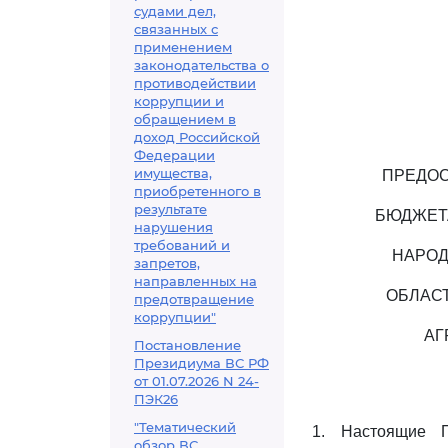
судами дел,
связанных с
применением
законодательства о
противодействии
коррупции и
обращением в
доход Российской
Федерации
имущества,
ПРЕДОС
приобретенного в
результате
БЮДЖЕТ
нарушения
требований и
НАРОД
запретов,
направленных на
ОБЛАС
предотвращение
коррупции"
АГ
Постановление
Президиума ВС РФ
от 01.07.2026 N 24-
ПЭК26
"Тематический
1. Настоящие П
обзор ВС