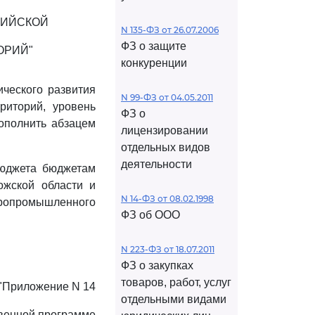
СИЙСКОЙ
N 135-ФЗ от 26.07.2006
ФЗ о защите
ОРИЙ"
конкуренции
ческого развития
N 99-ФЗ от 04.05.2011
риторий, уровень
ФЗ о
ополнить абзацем
лицензировании
отдельных видов
деятельности
бюджета бюджетам
ожской области и
N 14-ФЗ от 08.02.1998
гропромышленного
ФЗ об ООО
N 223-ФЗ от 18.07.2011
ФЗ о закупках
товаров, работ, услуг
"Приложение N 14
отдельными видами
твенной программе