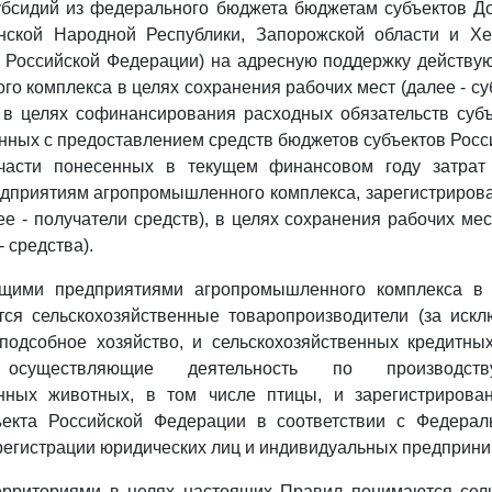
убсидий из федерального бюджета бюджетам субъектов Д
анской Народной Республики, Запорожской области и Хе
ы Российской Федерации) на адресную поддержку действ
о комплекса в целях сохранения рабочих мест (далее - су
 в целях софинансирования расходных обязательств субъ
нных с предоставлением средств бюджетов субъектов Рос
части понесенных в текущем финансовом году затрат 
дприятиям агропромышленного комплекса, зарегистрирова
ее - получатели средств), в целях сохранения рабочих мес
- средства).
ющими предприятиями агропромышленного комплекса в 
ся сельскохозяйственные товаропроизводители (за искл
подсобное хозяйство, и сельскохозяйственных кредитных
), осуществляющие деятельность по производс
енных животных, в том числе птицы, и зарегистрирова
ъекта Российской Федерации в соответствии с Федер
регистрации юридических лиц и индивидуальных предприни
ерриториями в целях настоящих Правил понимаются сел