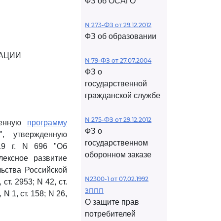
ФЗ об ОСАГО
N 273-ФЗ от 29.12.2012
ФЗ об образовании
АЦИИ
N 79-ФЗ от 27.07.2004
ФЗ о
государственной
гражданской службе
N 275-ФЗ от 29.12.2012
венную
программу
ФЗ о
", утвержденную
государственном
19 г. N 696 "Об
оборонном заказе
лексное развитие
льства Российской
N2300-1 от 07.02.1992
т. 2953; N 42, ст.
ЗППП
 N 1, ст. 158; N 26,
О защите прав
потребителей