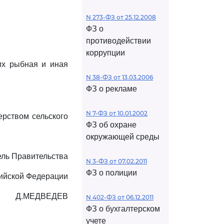
N 273-ФЗ от 25.12.2008
ФЗ о
противодействии
коррупции
их рыбная и иная
N 38-ФЗ от 13.03.2006
ФЗ о рекламе
N 7-ФЗ от 10.01.2002
ерством сельского
ФЗ об охране
окружающей среды
ль Правительства
N 3-ФЗ от 07.02.2011
ФЗ о полиции
ийской Федерации
Д.МЕДВЕДЕВ
N 402-ФЗ от 06.12.2011
ФЗ о бухгалтерском
учете