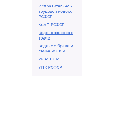
Исправительно -
трудовой кодекс
РСФСР
КоАП РСФСР
Кодекс законов о
труде
Кодекс о браке и
семье РСФСР
УК РСФСР
УПК РСФСР