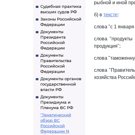
рыбной и иной пр
Судебная практика
высших судов РФ
б) в
тексте
:
Законы Российской
Федерации
слова "с 1 января 
Документы
Президента
слова "продукты
Российской
продукция";
Федерации
Документы
слова "таможенну
Правительства
Российской
слова "Правитель
Федерации
хозяйства Россий
Документы органов
государственной
власти РФ
Документы
Президиума и
Пленума ВС РФ
"Тематический
обзор ВС
Российской
Федерации N