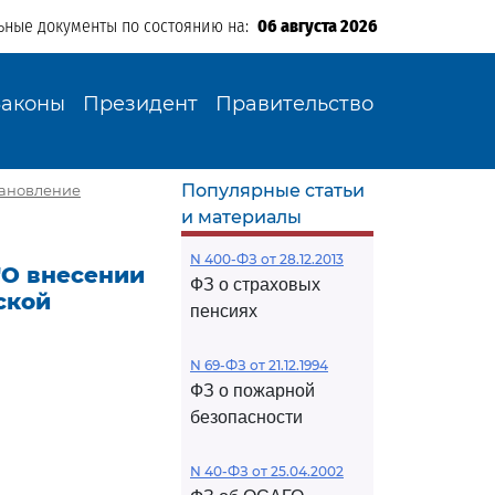
ьные документы по состоянию на:
06 августа 2026
Законы
Президент
Правительство
Популярные статьи
тановление
и материалы
N 400-ФЗ от 28.12.2013
 "О внесении
ФЗ о страховых
ской
пенсиях
N 69-ФЗ от 21.12.1994
ФЗ о пожарной
безопасности
N 40-ФЗ от 25.04.2002