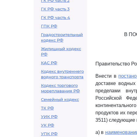
ГК РФ часть 2
ГК РФ часть 3
ГК РФ часть 4
ГПК РФ
В П
Градостроительный
кодекс РФ
Жилищный кодекс
РФ
КАС РФ
Правительство Ро
Кодекс внутреннего
Внести в
постан
водного транспорта
доставке водных
Кодекс торгового
пределами внут
мореплавания РФ
Российской Фед
Семейный кодекс
континентального
ТК РФ
продуктов их пере
УИК РФ
3511) следующие 
УК РФ
а) в
наименовани
УПК РФ