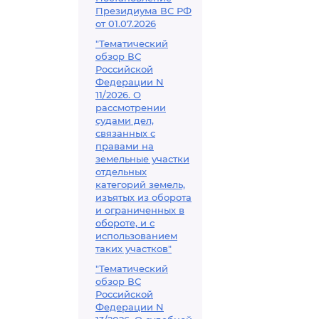
Президиума ВС РФ
от 01.07.2026
"Тематический
обзор ВС
Российской
Федерации N
11/2026. О
рассмотрении
судами дел,
связанных с
правами на
земельные участки
отдельных
категорий земель,
изъятых из оборота
и ограниченных в
обороте, и с
использованием
таких участков"
"Тематический
обзор ВС
Российской
Федерации N