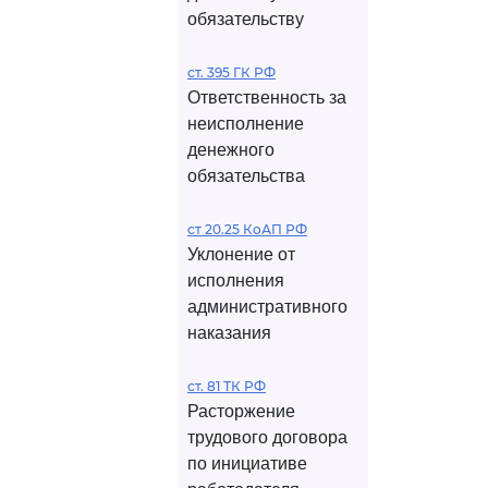
обязательству
ст. 395 ГК РФ
Ответственность за
неисполнение
денежного
обязательства
ст 20.25 КоАП РФ
Уклонение от
исполнения
административного
наказания
ст. 81 ТК РФ
Расторжение
трудового договора
по инициативе