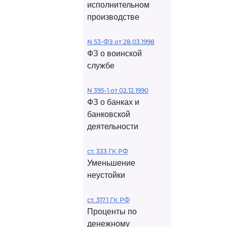
исполнительном
производстве
N 53-ФЗ от 28.03.1998
ФЗ о воинской
службе
N 395-1 от 02.12.1990
ФЗ о банках и
банковской
деятельности
ст. 333 ГК РФ
Уменьшение
неустойки
ст. 317.1 ГК РФ
Проценты по
денежному