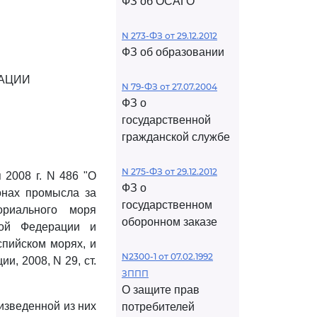
ФЗ об ОСАГО
N 273-ФЗ от 29.12.2012
ФЗ об образовании
АЦИИ
N 79-ФЗ от 27.07.2004
ФЗ о
государственной
гражданской службе
N 275-ФЗ от 29.12.2012
2008 г. N 486 "О
ФЗ о
онах промысла за
государственном
ориального моря
оборонном заказе
кой Федерации и
спийском морях, и
N2300-1 от 07.02.1992
, 2008, N 29, ст.
ЗППП
О защите прав
изведенной из них
потребителей