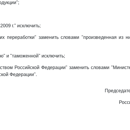
одукции";
2009 г." исключить;
 их переработки" заменить словами "произведенная из н
ю" и "таможенной" исключить;
ством Российской Федерации" заменить словами "Минист
ской Федерации".
Председате
Росс