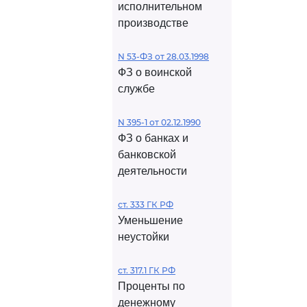
исполнительном
производстве
N 53-ФЗ от 28.03.1998
ФЗ о воинской
службе
N 395-1 от 02.12.1990
ФЗ о банках и
банковской
деятельности
ст. 333 ГК РФ
Уменьшение
неустойки
ст. 317.1 ГК РФ
Проценты по
денежному