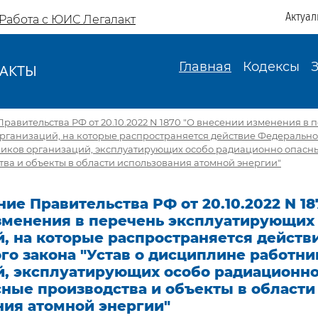
Актуал
Работа с ЮИС Легалакт
Главная
Кодексы
АКТЫ
И
равительства РФ от 20.10.2022 N 1870 "О внесении изменения в 
ганизаций, на которые распространяется действие Федеральног
иков организаций, эксплуатирующих особо радиационно опасны
ва и объекты в области использования атомной энергии"
ие Правительства РФ от 20.10.2022 N 18
зменения в перечень эксплуатирующих
, на которые распространяется действ
го закона "Устав о дисциплине работни
й, эксплуатирующих особо радиационно
ные производства и объекты в области
ния атомной энергии"