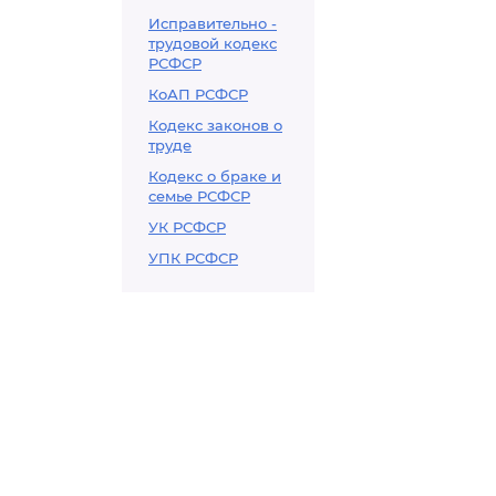
Исправительно -
трудовой кодекс
РСФСР
КоАП РСФСР
Кодекс законов о
труде
Кодекс о браке и
семье РСФСР
УК РСФСР
УПК РСФСР