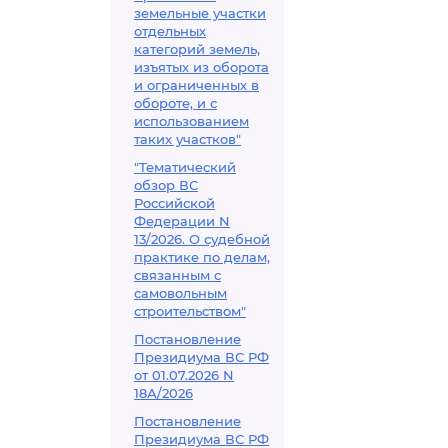
земельные участки
отдельных
категорий земель,
изъятых из оборота
и ограниченных в
обороте, и с
использованием
таких участков"
"Тематический
обзор ВС
Российской
Федерации N
13/2026. О судебной
практике по делам,
связанным с
самовольным
строительством"
Постановление
Президиума ВС РФ
от 01.07.2026 N
18А/2026
Постановление
Президиума ВС РФ