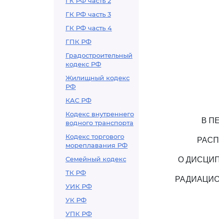
ГК РФ часть 2
ГК РФ часть 3
ГК РФ часть 4
ГПК РФ
Градостроительный
кодекс РФ
Жилищный кодекс
РФ
КАС РФ
Кодекс внутреннего
В П
водного транспорта
Кодекс торгового
РАСП
мореплавания РФ
Семейный кодекс
О ДИСЦИ
ТК РФ
РАДИАЦИО
УИК РФ
УК РФ
УПК РФ