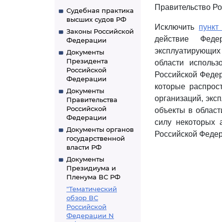
Правительство Ро
Судебная практика
высших судов РФ
Исключить
пункт
Законы Российской
действие Феде
Федерации
эксплуатирующих
Документы
Президента
области использ
Российской
Российской Федер
Федерации
которые распрос
Документы
организаций, экс
Правительства
Российской
объекты в област
Федерации
силу некоторых 
Документы органов
Российской Федерац
государственной
власти РФ
Документы
Президиума и
Пленума ВС РФ
"Тематический
обзор ВС
Российской
Федерации N