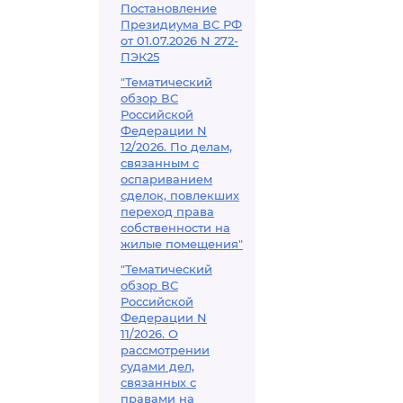
Постановление
Президиума ВС РФ
от 01.07.2026 N 272-
ПЭК25
"Тематический
обзор ВС
Российской
Федерации N
12/2026. По делам,
связанным с
оспариванием
сделок, повлекших
переход права
собственности на
жилые помещения"
"Тематический
обзор ВС
Российской
Федерации N
11/2026. О
рассмотрении
судами дел,
связанных с
правами на