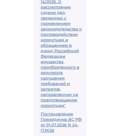
14/2026. О
рассмотрении
судами дел,
связанных с
применением
законодательства о
противодействии
коррупции и
обращением в
доход Российской
Федерации
имущества,
приобретенного в
результате
нарушения
требований и
запретов,
направленных на
предотвращение
коррупции"
Постановление
Президиума ВС РФ
от 01.07.2026 N 24-
ПЭК26