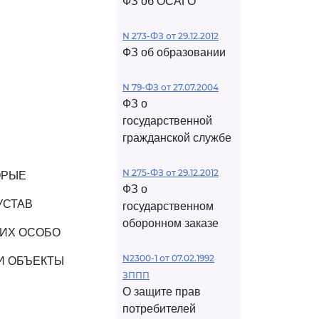
ФЗ об ОСАГО
N 273-ФЗ от 29.12.2012
ФЗ об образовании
N 79-ФЗ от 27.07.2004
ФЗ о
государственной
гражданской службе
N 275-ФЗ от 29.12.2012
ОРЫЕ
ФЗ о
УСТАВ
государственном
оборонном заказе
ИХ ОСОБО
N2300-1 от 07.02.1992
И ОБЪЕКТЫ
ЗППП
О защите прав
потребителей