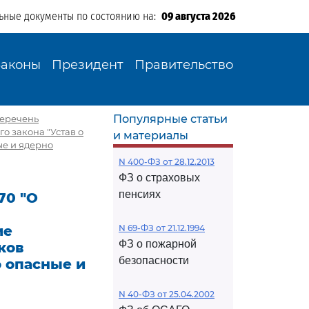
ьные документы по состоянию на:
09 августа 2026
Законы
Президент
Правительство
Популярные статьи
перечень
о закона "Устав о
и материалы
е и ядерно
N 400-ФЗ от 28.12.2013
ФЗ о страховых
пенсиях
70 "О
ие
N 69-ФЗ от 21.12.1994
ФЗ о пожарной
ков
безопасности
 опасные и
N 40-ФЗ от 25.04.2002