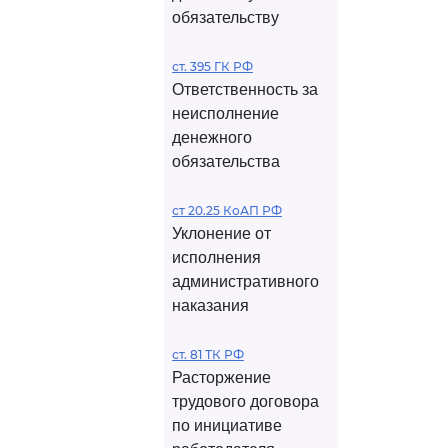
обязательству
ст. 395 ГК РФ
Ответственность за
неисполнение
денежного
обязательства
ст 20.25 КоАП РФ
Уклонение от
исполнения
административного
наказания
ст. 81 ТК РФ
Расторжение
трудового договора
по инициативе