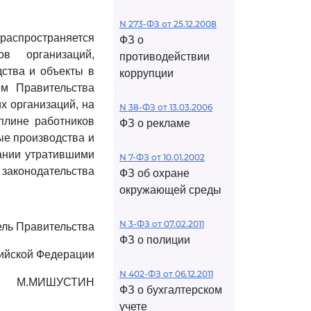
N 273-ФЗ от 25.12.2008
распространяется
ФЗ о
в организаций,
противодействии
ства и объекты в
коррупции
ем Правительства
х организаций, на
N 38-ФЗ от 13.03.2006
плине работников
ФЗ о рекламе
ые производства и
нании утратившими
N 7-ФЗ от 10.01.2002
законодательства
ФЗ об охране
окружающей среды
N 3-ФЗ от 07.02.2011
ль Правительства
ФЗ о полиции
ийской Федерации
N 402-ФЗ от 06.12.2011
М.МИШУСТИН
ФЗ о бухгалтерском
учете