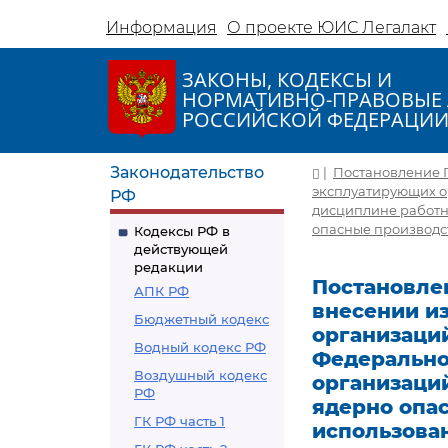
Информация
О проекте ЮИС Легалакт
ЗАКОНЫ, КОДЕКСЫ И
НОРМАТИВНО-ПРАВОВЫЕ 
РОССИЙСКОЙ ФЕДЕРАЦИ
Законодательство
|
Постановление П
эксплуатирующих ор
РФ
дисциплине работн
опасные производст
Кодексы РФ в
действующей
редакции
Постановлен
АПК РФ
внесении и
Бюджетный кодекс
организаций
Водный кодекс РФ
Федерально
Воздушный кодекс
организаци
РФ
ядерно опас
ГК РФ часть 1
использова