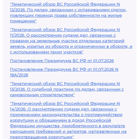
"Тематический обзор ВС Российской Федерации N
12/2026. По делам, связанным с оспариванием сделок,
повлекших переход права собственности на жилые
помещения"
"Тематический обзор ВС Российской Федерации N
11/2026. О рассмотрении судами дел, связанных с
правами на земельные участки отдельных категорий
земель, изъятых из оборота и ограниченных в обороте, и
с использованием таких участков"
Постановление Президиума ВС РФ от 01.07.2026
Постановление Президиума ВС РФ от 01.07.2026 N
18А/2026
"Тематический обзор ВС Российской Федерации N
13/2026. О судебной практике по делам, связанным с
самовольным строительством"
"Тематический обзор ВС Российской Федерации N
14/2026. О рассмотрении судами дел, связанных с
применением законодательства о противодействии
коррупции и обращением в доход Российской
Федерации имущества, приобретенного в результате
нарушения требований и запретов, направленных на
предотвращение коррупции"