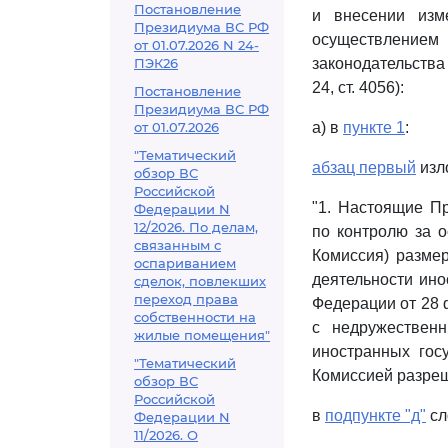
Постановление
и внесении изм
Президиума ВС РФ
осуществление
от 01.07.2026 N 24-
ПЭК26
законодательства 
24, ст. 4056):
Постановление
Президиума ВС РФ
от 01.07.2026
а) в
пункте 1
:
"Тематический
абзац первый
изл
обзор ВС
Российской
"1. Настоящие П
Федерации N
12/2026. По делам,
по контролю за 
связанным с
Комиссия) разме
оспариванием
деятельности ин
сделок, повлекших
переход права
Федерации от 28 
собственности на
с недружествен
жилые помещения"
иностранных гос
"Тематический
Комиссией разреш
обзор ВС
Российской
в
подпункте "д"
сл
Федерации N
11/2026. О