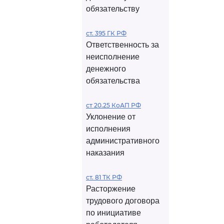
обязательству
ст. 395 ГК РФ
Ответственность за
неисполнение
денежного
обязательства
ст 20.25 КоАП РФ
Уклонение от
исполнения
административного
наказания
ст. 81 ТК РФ
Расторжение
трудового договора
по инициативе