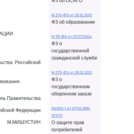
ФЗ об ОСАГО
N 273-ФЗ от 29.12.2012
ФЗ об образовании
РАЦИИ
N 79-ФЗ от 27.07.2004
ФЗ о
государственной
гражданской службе
льства Российской
N 275-ФЗ от 29.12.2012
ФЗ о
икования.
государственном
оборонном заказе
ль Правительства
N2300-1 от 07.02.1992
ийской Федерации
ЗППП
М.МИШУСТИН
О защите прав
потребителей