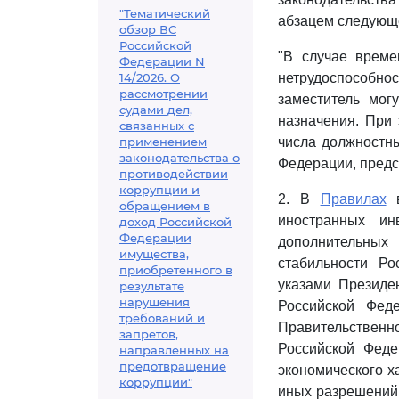
"Тематический
абзацем следующ
обзор ВС
Российской
"В случае време
Федерации N
14/2026. О
нетрудоспособнос
рассмотрении
заместитель мог
судами дел,
назначения. При
связанных с
применением
числа должностны
законодательства о
Федерации, предст
противодействии
коррупции и
2. В
Правилах
в
обращением в
иностранных ин
доход Российской
Федерации
дополнительных
имущества,
стабильности Р
приобретенного в
указами Президе
результате
нарушения
Российской Фед
требований и
Правительственн
запретов,
Российской Фед
направленных на
предотвращение
экономического х
коррупции"
иных разрешений