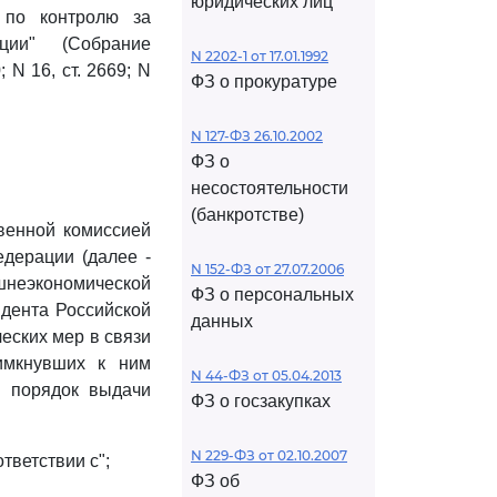
юридических лиц
 по контролю за
ции" (Собрание
N 2202-1 от 17.01.1992
 N 16, ст. 2669; N
ФЗ о прокуратуре
N 127-ФЗ 26.10.2002
ФЗ о
несостоятельности
(банкротстве)
венной комиссией
дерации (далее -
N 152-ФЗ от 27.07.2006
шнеэкономической
ФЗ о персональных
дента Российской
данных
еских мер в связи
имкнувших к ним
N 44-ФЗ от 05.04.2013
й порядок выдачи
ФЗ о госзакупках
N 229-ФЗ от 02.10.2007
тветствии с";
ФЗ об