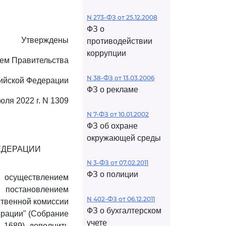
N 273-ФЗ от 25.12.2008
ФЗ о
Утверждены
противодействии
коррупции
ем Правительства
N 38-ФЗ от 13.03.2006
ийской Федерации
ФЗ о рекламе
юля 2022 г. N 1309
N 7-ФЗ от 10.01.2002
ФЗ об охране
окружающей среды
ЕДЕРАЦИИ
N 3-ФЗ от 07.02.2011
ФЗ о полиции
 осуществлением
 постановлением
N 402-ФЗ от 06.12.2011
ственной комиссии
ФЗ о бухгалтерском
ерации" (Собрание
учете
. 1689), дополнить