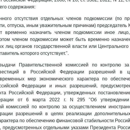
его содержания:
нного отсутствия отдельных членов подкомиссии (по п
ти, отпуска, иным уважительным причинам) председатель 
ут временно назначить членом подкомиссии иное лицо,
 этом членом подкомиссии может быть временно назначен
х лиц органов государственной власти или Центрального
авитель которого отсутствует.".
ыдачи Правительственной комиссией по контролю за
вестиций в Российской Федерации разрешений в ц
 временных мер экономического характера по обеспеч
оссийской Федерации и иных разрешений, предусмотре
нта Российской Федерации, утвержденных постановлени
ерации от 6 марта 2022 г. N 295 "Об утверждени
ой комиссией по контролю за осуществлением иностран
ерации разрешений в целях реализации дополнительны
арактера по обеспечению финансовой стабильности Росси
, предусмотренных отдельными указами Президента Росси