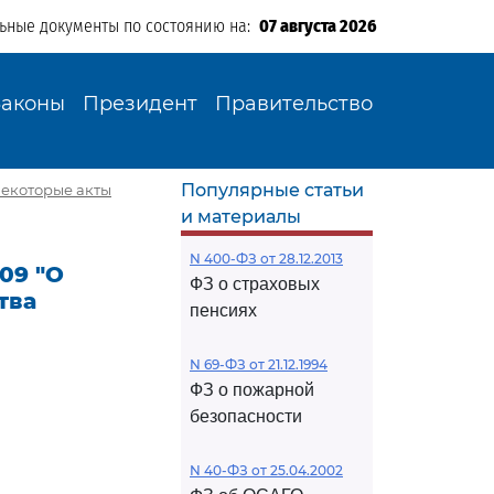
льные документы по состоянию на:
07 августа 2026
Законы
Президент
Правительство
Популярные статьи
некоторые акты
и материалы
N 400-ФЗ от 28.12.2013
09 "О
ФЗ о страховых
тва
пенсиях
N 69-ФЗ от 21.12.1994
ФЗ о пожарной
безопасности
N 40-ФЗ от 25.04.2002