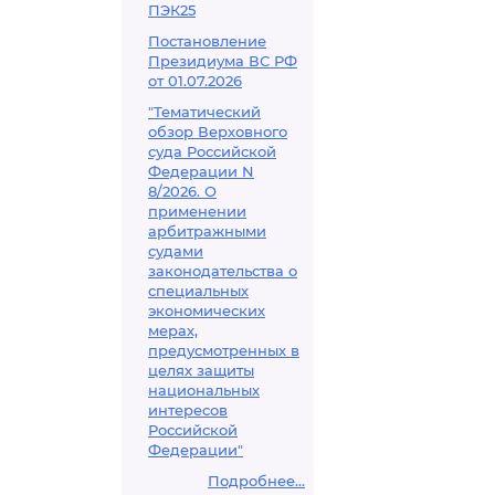
ПЭК25
Постановление
Президиума ВС РФ
от 01.07.2026
"Тематический
обзор Верховного
суда Российской
Федерации N
8/2026. О
применении
арбитражными
судами
законодательства о
специальных
экономических
мерах,
предусмотренных в
целях защиты
национальных
интересов
Российской
Федерации"
Подробнее...