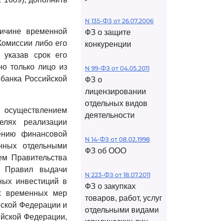
N 135-ФЗ от 26.07.2006
ричине временной
ФЗ о защите
Комиссии либо его
конкуренции
 указав срок его
о только лицо из
N 99-ФЗ от 04.05.2011
 банка Российской
ФЗ о
лицензировании
отдельных видов
 осуществлением
деятельности
елях реализации
ению финансовой
N 14-ФЗ от 08.02.1998
нных отдельными
ФЗ об ООО
ем Правительства
и Правил выдачи
N 223-ФЗ от 18.07.2011
ных инвестиций в
ФЗ о закупках
х временных мер
товаров, работ, услуг
йской Федерации и
отдельными видами
йской Федерации,