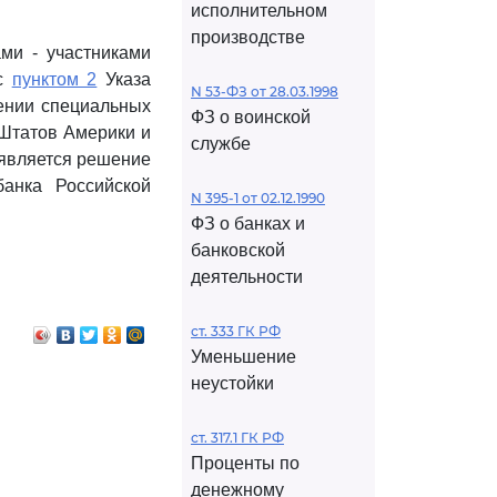
исполнительном
производстве
ми - участниками
 с
пунктом 2
Указа
N 53-ФЗ от 28.03.1998
ении специальных
ФЗ о воинской
Штатов Америки и
службе
 является решение
анка Российской
N 395-1 от 02.12.1990
ФЗ о банках и
банковской
деятельности
ст. 333 ГК РФ
Уменьшение
неустойки
ст. 317.1 ГК РФ
Проценты по
денежному