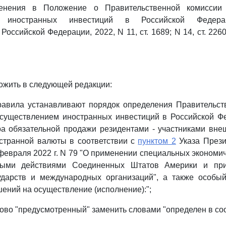
енения в Положение о Правительственной комиссии
м иностранных инвестиций в Российской Федера
Российской Федерации, 2022, N 11, ст. 1689; N 14, ст. 2260;
ожить в следующей редакции:
равила устанавливают порядок определения Правительст
осуществлением иностранных инвестиций в Российской Фе
ра обязательной продажи резидентами - участниками вне
остранной валюты в соответствии с
пунктом 2
Указа Прези
февраля 2022 г. N 79 "О применении специальных экономич
ными действиями Соединенных Штатов Америки и пр
ударств и международных организаций", а также особы
ений на осуществление (исполнение):";
ово "предусмотренный" заменить словами "определен в соо