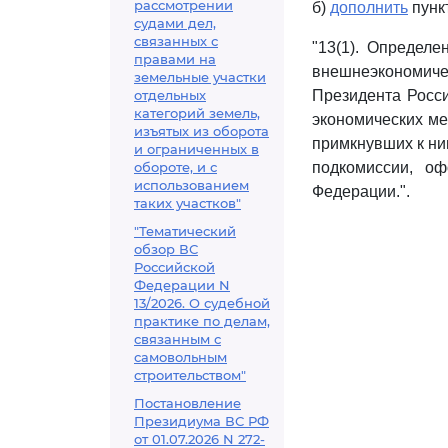
рассмотрении
б)
дополнить
пунк
судами дел,
связанных с
"13(1). Определ
правами на
внешнеэкономиче
земельные участки
отдельных
Президента Росс
категорий земель,
экономических м
изъятых из оборота
примкнувших к ни
и ограниченных в
обороте, и с
подкомиссии, о
использованием
Федерации.".
таких участков"
"Тематический
обзор ВС
Российской
Федерации N
13/2026. О судебной
практике по делам,
связанным с
самовольным
строительством"
Постановление
Президиума ВС РФ
от 01.07.2026 N 272-