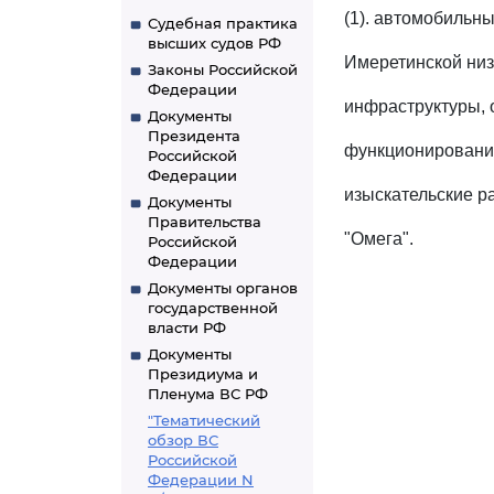
(1). автомобильны
Судебная практика
высших судов РФ
Имеретинской низ
Законы Российской
Федерации
инфраструктуры, 
Документы
Президента
функционирование
Российской
Федерации
изыскательские р
Документы
Правительства
"Омега".
Российской
Федерации
Документы органов
государственной
власти РФ
Документы
Президиума и
Пленума ВС РФ
"Тематический
обзор ВС
Российской
Федерации N