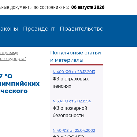
ьные документы по состоянию на:
06 августа 2026
Законы
Президент
Правительство
Популярные статьи
рограмму
ого курорта"
и материалы
N 400-ФЗ от 28.12.2013
7 "О
ФЗ о страховых
олимпийских
пенсиях
ического
N 69-ФЗ от 21.12.1994
ФЗ о пожарной
безопасности
N 40-ФЗ от 25.04.2002