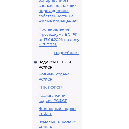
оспариванием
сделок, повлекших
переход права
собственности на
жилые помещения"
Постановление
Президиума ВС РФ
от 17.06.2026 по делу
N 7-ПВ26
Подробнее...
Кодексы СССР и
РСФСР
Водный кодекс
РСФСР
ГПК РСФСР
Гражданский
кодекс РСФСР
Жилищный кодекс
РСФСР
Земельный кодекс
РСФСР