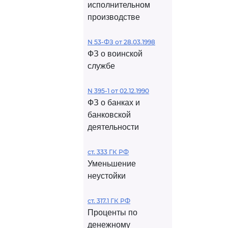
исполнительном
производстве
N 53-ФЗ от 28.03.1998
ФЗ о воинской
службе
N 395-1 от 02.12.1990
ФЗ о банках и
банковской
деятельности
ст. 333 ГК РФ
Уменьшение
неустойки
ст. 317.1 ГК РФ
Проценты по
денежному