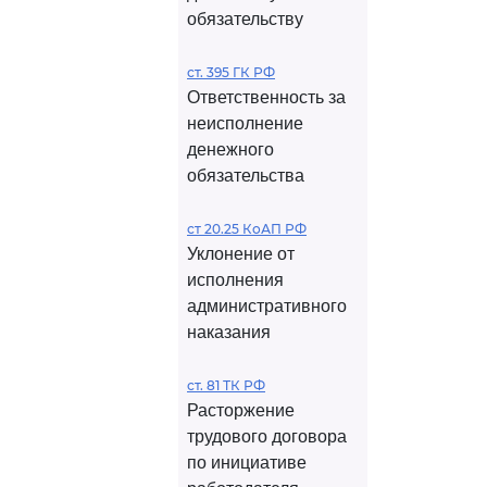
обязательству
ст. 395 ГК РФ
Ответственность за
неисполнение
денежного
обязательства
ст 20.25 КоАП РФ
Уклонение от
исполнения
административного
наказания
ст. 81 ТК РФ
Расторжение
трудового договора
по инициативе