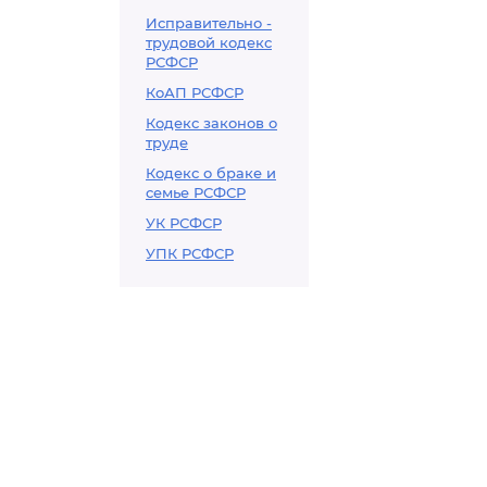
Исправительно -
трудовой кодекс
РСФСР
КоАП РСФСР
Кодекс законов о
труде
Кодекс о браке и
семье РСФСР
УК РСФСР
УПК РСФСР