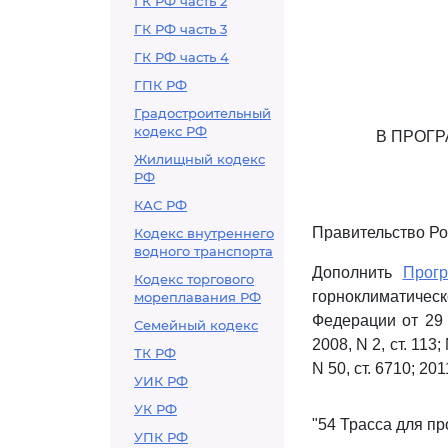
ГК РФ часть 2
ГК РФ часть 3
ГК РФ часть 4
ГПК РФ
Градостроительный
кодекс РФ
В ПРОГ
Жилищный кодекс
РФ
КАС РФ
Правительство Ро
Кодекс внутреннего
водного транспорта
Дополнить
Прог
Кодекс торгового
горноклиматичес
мореплавания РФ
Федерации от 29 
Семейный кодекс
2008, N 2, ст. 113; 
ТК РФ
N 50, ст. 6710; 20
УИК РФ
УК РФ
"54 Трасса для п
УПК РФ