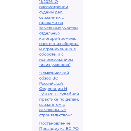
11/2026. О
рассмотрении
судами дел,
связанных с
правами на
земельные участки
отдельных
категорий земель,
изъятых из оборота
и ограниченных в
обороте, и с
использованием
таких участков"
"Тематический
обзор ВС
Российской
Федерации N
13/2026. О судебной
практике по делам,
связанным с
самовольным
строительством"
Постановление
Президиума ВС РФ