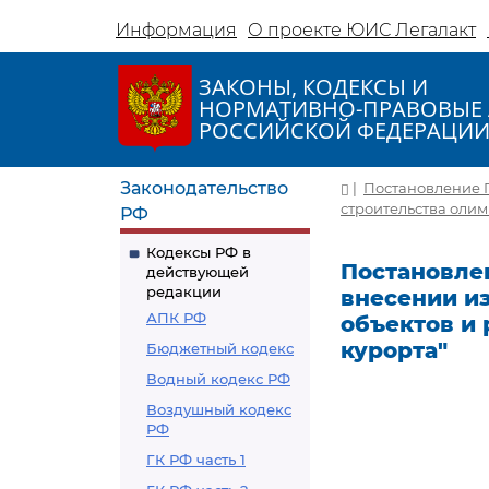
Информация
О проекте ЮИС Легалакт
ЗАКОНЫ, КОДЕКСЫ И
НОРМАТИВНО-ПРАВОВЫЕ 
РОССИЙСКОЙ ФЕДЕРАЦИ
Законодательство
|
Постановление П
строительства олим
РФ
Кодексы РФ в
Постановлен
действующей
редакции
внесении и
АПК РФ
объектов и 
курорта"
Бюджетный кодекс
Водный кодекс РФ
Воздушный кодекс
РФ
ГК РФ часть 1