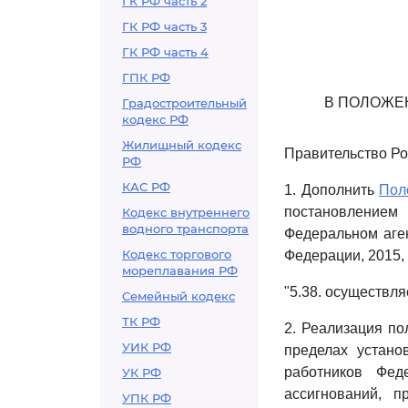
ГК РФ часть 2
ГК РФ часть 3
ГК РФ часть 4
ГПК РФ
В ПОЛОЖЕ
Градостроительный
кодекс РФ
Жилищный кодекс
Правительство Ро
РФ
КАС РФ
1. Дополнить
Пол
постановлением
Кодекс внутреннего
водного транспорта
Федеральном аген
Кодекс торгового
Федерации, 2015, 
мореплавания РФ
"5.38. осуществл
Семейный кодекс
ТК РФ
2. Реализация по
УИК РФ
пределах устано
работников Фед
УК РФ
ассигнований, 
УПК РФ