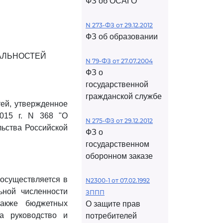
ФЗ об ОСАГО
N 273-ФЗ от 29.12.2012
ФЗ об образовании
АЛЬНОСТЕЙ
N 79-ФЗ от 27.07.2004
ФЗ о
государственной
гражданской службе
ей, утвержденное
015 г. N 368 "О
N 275-ФЗ от 29.12.2012
льства Российской
ФЗ о
государственном
оборонном заказе
 осуществляется в
N2300-1 от 07.02.1992
ьной численности
ЗППП
также бюджетных
О защите прав
а руководство и
потребителей