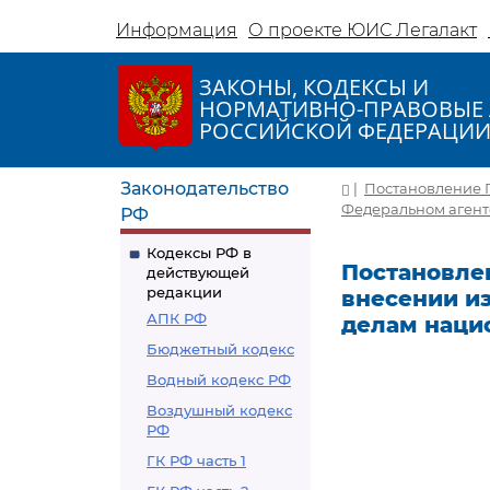
Информация
О проекте ЮИС Легалакт
ЗАКОНЫ, КОДЕКСЫ И
НОРМАТИВНО-ПРАВОВЫЕ 
РОССИЙСКОЙ ФЕДЕРАЦИ
Законодательство
|
Постановление П
Федеральном агент
РФ
Кодексы РФ в
Постановлен
действующей
редакции
внесении и
АПК РФ
делам наци
Бюджетный кодекс
Водный кодекс РФ
Воздушный кодекс
РФ
ГК РФ часть 1