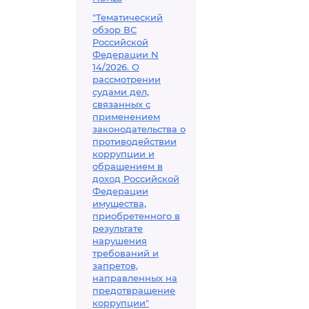
"Тематический
обзор ВС
Российской
Федерации N
14/2026. О
рассмотрении
судами дел,
связанных с
применением
законодательства о
противодействии
коррупции и
обращением в
доход Российской
Федерации
имущества,
приобретенного в
результате
нарушения
требований и
запретов,
направленных на
предотвращение
коррупции"