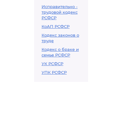
Исправительно -
трудовой кодекс
РСФСР
КоАП РСФСР
Кодекс законов о
труде
Кодекс о браке и
семье РСФСР
УК РСФСР
УПК РСФСР