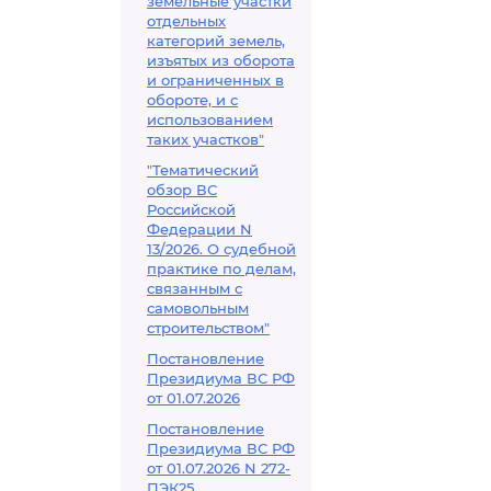
земельные участки
отдельных
категорий земель,
изъятых из оборота
и ограниченных в
обороте, и с
использованием
таких участков"
"Тематический
обзор ВС
Российской
Федерации N
13/2026. О судебной
практике по делам,
связанным с
самовольным
строительством"
Постановление
Президиума ВС РФ
от 01.07.2026
Постановление
Президиума ВС РФ
от 01.07.2026 N 272-
ПЭК25