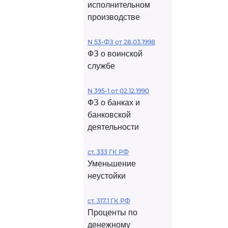
исполнительном
производстве
N 53-ФЗ от 28.03.1998
ФЗ о воинской
службе
N 395-1 от 02.12.1990
ФЗ о банках и
банковской
деятельности
ст. 333 ГК РФ
Уменьшение
неустойки
ст. 317.1 ГК РФ
Проценты по
денежному