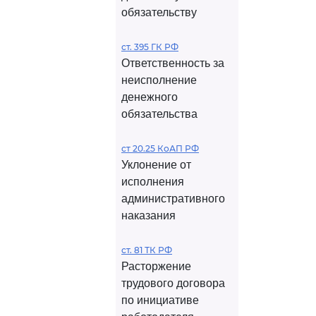
обязательству
ст. 395 ГК РФ
Ответственность за
неисполнение
денежного
обязательства
ст 20.25 КоАП РФ
Уклонение от
исполнения
административного
наказания
ст. 81 ТК РФ
Расторжение
трудового договора
по инициативе