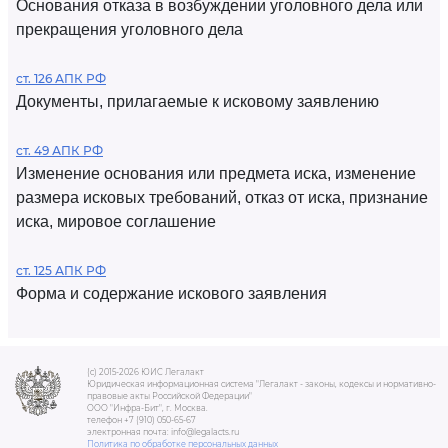
Основания отказа в возбуждении уголовного дела или
прекращения уголовного дела
ст. 126 АПК РФ
Документы, прилагаемые к исковому заявлению
ст. 49 АПК РФ
Изменение основания или предмета иска, изменение
размера исковых требований, отказ от иска, признание
иска, мировое соглашение
ст. 125 АПК РФ
Форма и содержание искового заявления
(c) 2015-2026 ЮИС Легалакт
Юридическая информационная система "Легалакт - законы, кодексы и нормативно-
правовые акты Российской Федерации"
ООО "Инфра-Бит", г. Москва.
телефон +7 (910) 050-65-67
электронная почта: info@legalacts.ru
Политика по обработке персональных данных