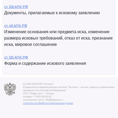
ст. 126 АПК РФ
Документы, прилагаемые к исковому заявлению
ст. 49 АПК РФ
Изменение основания или предмета иска, изменение
размера исковых требований, отказ от иска, признание
иска, мировое соглашение
ст. 125 АПК РФ
Форма и содержание искового заявления
(c) 2015-2026 ЮИС Легалакт
Юридическая информационная система "Легалакт - законы, кодексы и нормативно-
правовые акты Российской Федерации"
ООО "Инфра-Бит", г. Москва.
телефон +7 (910) 050-65-67
электронная почта: info@legalacts.ru
Политика по обработке персональных данных