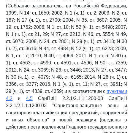
(Собрание законодательства Российской Федерации,
1999, N 14, ст. 1650; 2002, N 1 (ч. 1), ст. 2; 2003, N 2, ст.
167; N 27 (ч. 1), ст. 2700; 2004, N 35, ст. 3607; 2005, N
19, ст. 1752; 2006, N 1, ст. 10; N 52 (ч. 1), ст. 5498; 2007,
N 1 (ч. 1), ст. 21, 29; N 27, ст. 3213; N 46, ст. 5554; N 49,
ст. 6070; 2008, N 24, ст. 2801; N 29 (ч. 1), ст. 3418; N 30
(ч. 2), ст. 3616; N 44, ст. 4984; N 52 (ч. 1), ст. 6223; 2009,
N 1, ст. 17; 2010, N 40, ст. 4969; 2011, N 1, ст. 6; N 30 (ч.
1), ст. 4563, ст. 4590, ст. 4591, ст. 4596; N 50, ст. 7359;
2012, N 24, ст. 3069; N 26, ст. 3446; 2013, N 27, ст. 3477;
N 30 (ч. 1), ст. 4079; N 48, ст. 6165; 2014, N 26 (ч. 1) ст.
3366, ст. 3377; 2015, N 1 (ч. 1), ст. 11; N 27, ст. 3951; N
29 (ч. 1), ст. 4339, ст. 4359) и в соответствии с
пунктами
4.2
и
4.5
СанПиН 2.2.1/2.1.1.1200-03 СанПиН
2.2.1/2.1.1.1200-03 "Санитарно-защитные зоны и
санитарная классификация предприятий, сооружений
и иных объектов" в новой редакции (введены в
действие постановлением Главного государственного