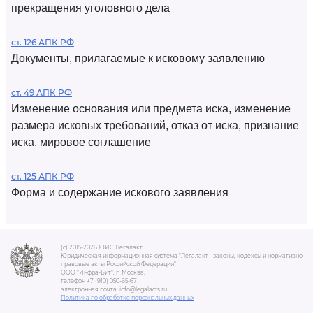
прекращения уголовного дела
ст. 126 АПК РФ
Документы, прилагаемые к исковому заявлению
ст. 49 АПК РФ
Изменение основания или предмета иска, изменение
размера исковых требований, отказ от иска, признание
иска, мировое соглашение
ст. 125 АПК РФ
Форма и содержание искового заявления
(c) 2015-2026 ЮИС Легалакт
Юридическая информационная система "Легалакт - законы, кодексы и нормативно-
правовые акты Российской Федерации"
ООО "Инфра-Бит", г. Москва.
телефон +7 (910) 050-65-67
электронная почта: info@legalacts.ru
Политика по обработке персональных данных