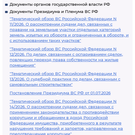
Документы органов государственной власти РФ
Документы Президиума и Пленума ВС РФ
"Тематический обзор ВС Российской Федерации N
11/2026. О рассмотрении судами дел, связанных с
правами на земельные участки отдельных категорий
земель, изъятых из оборота и ограниченных в обороте, и
с использованием таких участков"
"Тематический обзор ВС Российской Федерации N
12/2026. По делам, связанным с оспариванием сделок,
повлекших переход права собственности на жилые
помещения"
"Тематический обзор ВС Российской Федерации N
13/2026. О судебной практике по делам, связанным с
самовольным строительством"
Постановление Президиума ВС РФ от 01.07.2026
"Тематический обзор ВС Российской Федерации N
14/2026. О рассмотрении судами дел, связанных с
применением законодательства о противодействии
коррупции и обращением в доход Российской
Федерации имущества, приобретенного в результате
нарушения требований и запретов, направленных на
предотвращение коррупции"