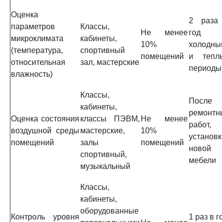
Оценка
2 раза
параметров
Классы,
Не менее
год 
микроклимата
кабинеты,
10%
холодны
(температура,
спортивный
помещений
и тепл
относительная
зал, мастерские
периоды
влажность)
Классы,
После
кабинеты,
ремонтн
Оценка состояния
классы ПЭВМ,
Не менее
работ,
воздушной среды
мастерские,
10%
установк
помещений
залы
помещений
новой
спортивный,
мебели
музыкальный
Классы,
кабинеты,
оборудованные
Контроль уровня
1 раз в г