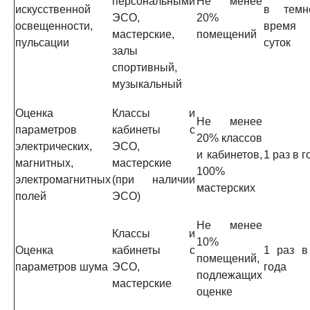
персональными
Не менее
искусственной
в темн
ЭСО,
20%
освещенности,
время
мастерские,
помещений
пульсации
суток
залы
спортивный,
музыкальный
Оценка
Классы и
Не менее
параметров
кабинеты с
20% классов
электрических,
ЭСО,
и кабинетов,
1 раз в г
магнитных,
мастерские
100%
электромагнитных
(при наличии
мастерских
полей
ЭСО)
Не менее
Классы и
10%
Оценка
кабинеты с
1 раз в
помещений,
параметров шума
ЭСО,
года
подлежащих
мастерские
оценке