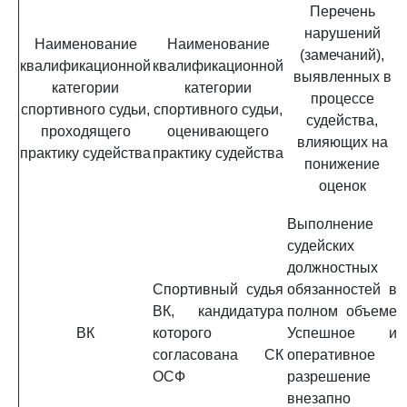
Перечень
нарушений
Наименование
Наименование
(замечаний),
квалификационной
квалификационной
выявленных в
категории
категории
процессе
спортивного судьи,
спортивного судьи,
судейства,
проходящего
оценивающего
влияющих на
практику судейства
практику судейства
понижение
оценок
Выполнение
судейских
должностных
Спортивный судья
обязанностей в
ВК, кандидатура
полном объеме
ВК
которого
Успешное и
согласована СК
оперативное
ОСФ
разрешение
внезапно