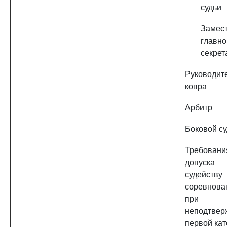
судьи
Замест
главно
секрет
Руководит
ковра
Арбитр
Боковой с
Требован
допус
судейству
соревнова
при
неподтвер
первой кат