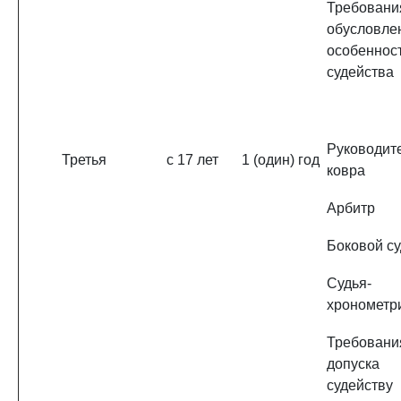
Требовани
обусловле
особеннос
судейства
Руководит
Третья
с 17 лет
1 (один) год
ковра
Арбитр
Боковой с
Судья-
хронометр
Требован
допус
судейству