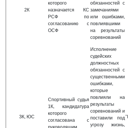
которого
обязанностей с
2К
назначается КС
замечаниями
РСФ по
или ошибками,
согласованию с
повлиявшими
ОСФ
на результаты
соревнований
Исполнение
судейских
должностных
обязанностей с
существенными
ошибками,
которые
повлияли на
Спортивный судья
результаты
1К, кандидатура
соревнований и
которого
3К, ЮС
"
поставили под
согласована с
угрозу жизнь,
руководящим