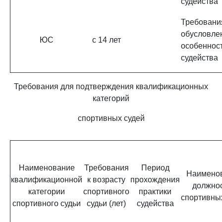
судейства
Требовани
обусловле
ЮС
с 14 лет
особеннос
судейства
Требования для подтверждения квалификационных
категорий
спортивных судей
Наименование
Требования
Период
Наимено
квалификационной
к возрасту
прохождения
должно
категории
спортивного
практики
спортивны
спортивного судьи
судьи (лет)
судейства