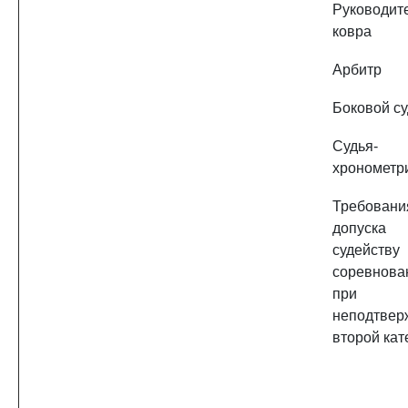
Руководит
ковра
Арбитр
Боковой с
Судья-
хронометр
Требован
допус
судейству
соревнова
при
неподтвер
второй кат