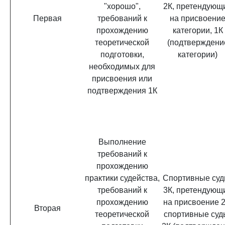
"хорошо",
2К, претендующ
Первая
требований к
на присвоени
прохождению
категории, 1К
теоретической
(подтверждени
подготовки,
категории)
необходимых для
присвоения или
подтверждения 1К
Выполнение
требований к
прохождению
практики судейства,
Спортивные суд
требований к
3К, претендующ
прохождению
на присвоение 2
Вторая
теоретической
спортивные суд