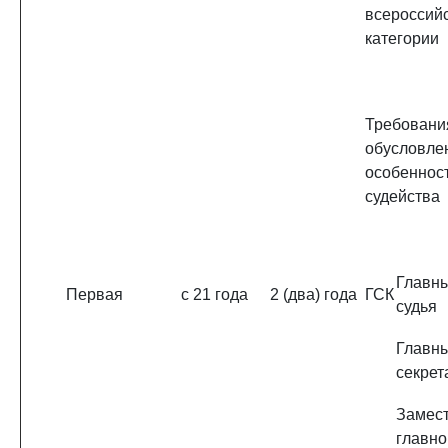
всероссий
категории
Требовани
обусловле
особеннос
судейства
Главн
Первая
с 21 года
2 (два) года
ГСК
судья
Главн
секрет
Замест
главно