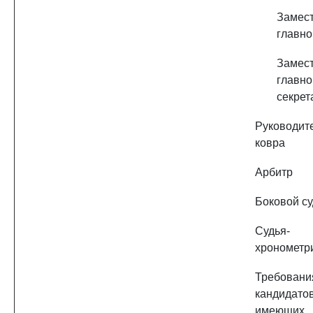
Замест
главно
Замест
главно
секрет
Руководит
ковра
Арбитр
Боковой с
Судья-
хронометр
Требова
кандидатов
имеющих