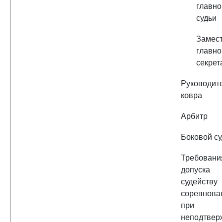
главно
судьи
Замест
главно
секрет
Руководит
ковра
Арбитр
Боковой с
Требован
допус
судейству
соревнова
при
неподтвер