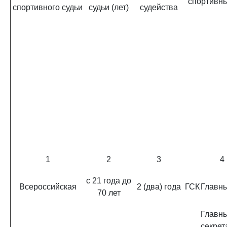
спортивны
спортивного судьи
судьи (лет)
судейства
1
2
3
4
с 21 года до
Всероссийская
2 (два) года
ГСК
Главны
70 лет
Главн
секрет