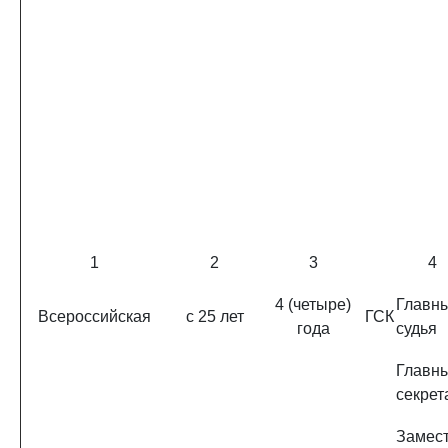
1
2
3
4
4 (четыре)
Главн
Всероссийская
с 25 лет
ГСК
года
судья
Главн
секрет
Замест