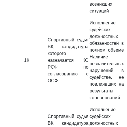
возникших
ситуаций
Исполнение
судейских
должностных
Спортивный судья
обязанностей в
ВК, кандидатура
полном объеме
которого
Наличие
1К
назначается КС
незначительных
РСФ по
нарушений в
согласованию с
судействе, не
ОСФ
повлиявших на
результаты
соревнований
Исполнение
Спортивный судья
судейских
ВК, кандидатура
должностных