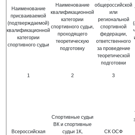
Наименование
общероссийской
Наименование
квалификационной
или
присваиваемой
категории
региональной
(подтверждаемой)
спортивного судьи,
спортивной
квалификационной
проходящего
федерации,
категории
теоретическую
ответственного
спортивного судьи
подготовку
за проведение
теоретической
подготовки
1
2
3
Спортивные судьи
ВК и спортивные
Всероссийская
судьи 1К,
СК ОСФ