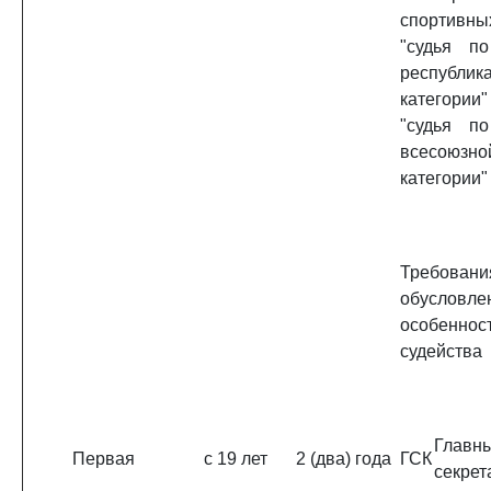
спортивны
"судья по
республик
категор
"судья по
всесоюзно
категории"
Требовани
обусловле
особеннос
судейства
Главн
Первая
с 19 лет
2 (два) года
ГСК
секрет