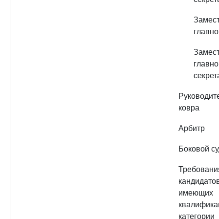
Замест
главно
Замест
главно
секрет
Руководит
ковра
Арбитр
Боковой с
Требова
кандидатов
имеющих
квалифика
категории