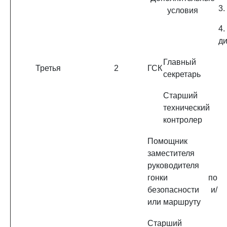
3.
условия
4.
ди
Главный
Третья
2
ГСК
секретарь
Старший
технический
контролер
Помощник
заместителя
руководителя
гонки по
безопасности и/
или маршруту
Старший