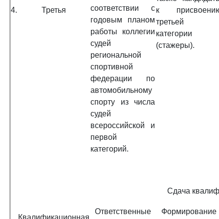
соответствии с
4.
Третья
к присвоени
годовым планом
третьей
работы коллегии
категории
судей
(стажеры).
региональной
спортивной
федерации по
автомобильному
спорту из числа
судей
всероссийской и
первой
категорий.
Сдача квалиф
Ответственные
Формирование
Квалификационная