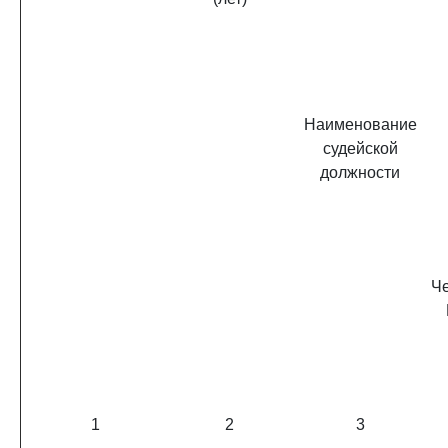
Наименование
судейской
должности
Ч
1
2
3