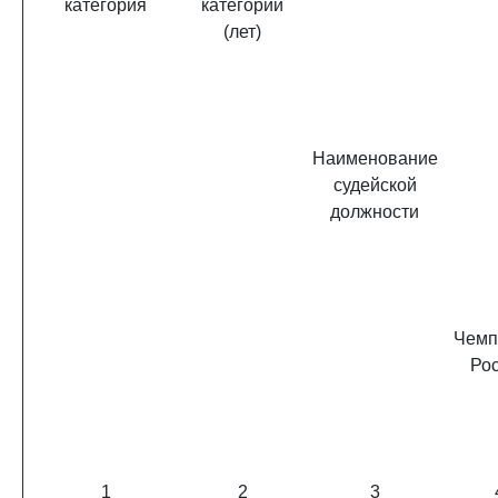
категория
категории
(лет)
Наименование
судейской
должности
Чемп
Ро
1
2
3