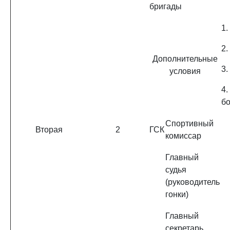
бригады
1.
2.
Дополнительные
3.
условия
4.
бо
Спортивный
Вторая
2
ГСК
комиссар
Главный
судья
(руководитель
гонки)
Главный
секретарь