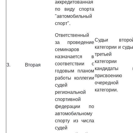
аккредитованная
по виду спорта
"автомобильный
спорт".
Ответственный
Судьи второ
за проведение
категории и судь
семинаров
третьей
назначается в
категории 
соответствии с
3.
Вторая
кандидаты 
годовым планом
присвоению
работы коллегии
очередной
судей
категории.
региональной
спортивной
федерации по
автомобильному
спорту из числа
судей