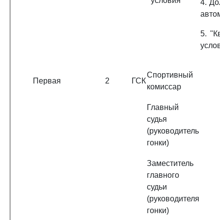
условия
4. Д
авто
5. "
усло
Спортивный
Первая
2
ГСК
комиссар
Главный
судья
(руководитель
гонки)
Заместитель
главного
судьи
(руководителя
гонки)