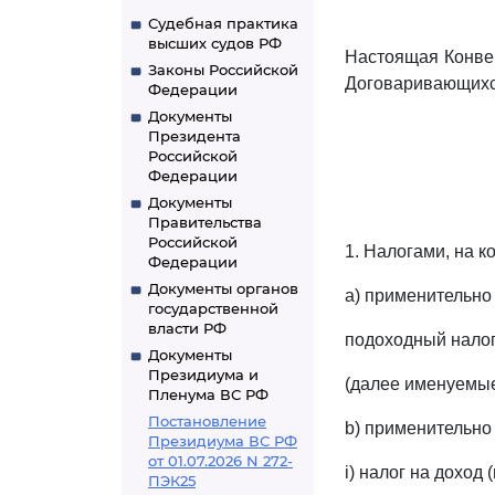
Судебная практика
высших судов РФ
Настоящая Конвен
Законы Российской
Договаривающихс
Федерации
Документы
Президента
Российской
Федерации
Документы
Правительства
Российской
1. Налогами, на 
Федерации
Документы органов
a) применительно 
государственной
власти РФ
подоходный налог
Документы
Президиума и
(далее именуемые
Пленума ВС РФ
Постановление
b) применительно
Президиума ВС РФ
от 01.07.2026 N 272-
i) налог на доход
ПЭК25