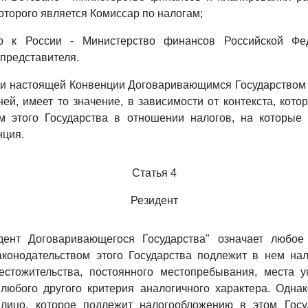
оторого является Комиссар по налогам;
ьно к России - Министерство финансов Российской Фе
представителя.
ии настоящей Конвенции Договаривающимся Государством 
ей, имеет то значение, в зависимости от контекста, кото
ом этого Государства в отношении налогов, на которые 
нция.
Статья 4
Резидент
дент Договаривающегося Государства" означает любое
законодательством этого Государства подлежит в нем на
естожительства, постоянного местопребывания, места у
любого другого критерия аналогичного характера. Одна
лицо, которое подлежит налогообложению в этом Госу