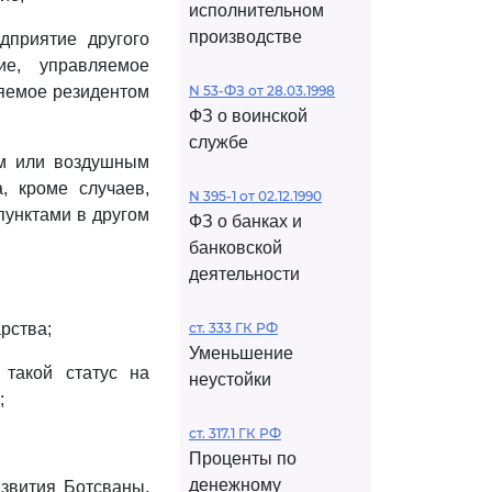
исполнительном
производстве
дприятие другого
ие, управляемое
ляемое резидентом
N 53-ФЗ от 28.03.1998
ФЗ о воинской
службе
им или воздушным
, кроме случаев,
N 395-1 от 02.12.1990
пунктами в другом
ФЗ о банках и
банковской
деятельности
рства;
ст. 333 ГК РФ
Уменьшение
 такой статус на
неустойки
;
ст. 317.1 ГК РФ
Проценты по
денежному
азвития Ботсваны,