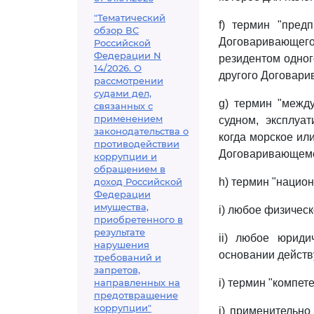
"Тематический
f) термин "пред
обзор ВС
Договаривающег
Российской
Федерации N
резидентом одног
14/2026. О
другого Договари
рассмотрении
судами дел,
g) термин "межд
связанных с
применением
судном, эксплуа
законодательства о
когда морское ил
противодействии
Договаривающемс
коррупции и
обращением в
доход Российской
h) термин "национ
Федерации
имущества,
i) любое физичес
приобретенного в
результате
ii) любое юриди
нарушения
основании действ
требований и
запретов,
направленных на
i) термин "компет
предотвращение
коррупции"
i) применительно