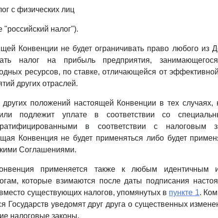
лог с физических лиц
 "российский налог").
ящей Конвенции не будет ограничивать право любого из
мать налог на прибыль предприятия, занимающегос
одных ресурсов, по ставке, отличающейся от эффективной
тий других отраслей.
 других положений настоящей Конвенции в тех случаях, 
или подлежит уплате в соответствии со специаль
ратифицированными в соответствии с налоговым за
щая Конвенция не будет применяться либо будет примен
акими Соглашениями.
онвенция применяется также к любым идентичным 
огам, которые взимаются после даты подписания насто
вместо существующих налогов, упомянутых в
пункте 1
. Ко
 Государств уведомят друг друга о существенных измене
ие налоговые законы.