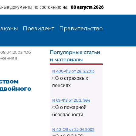
ьные документы по состоянию на:
08 августа 2026
Законы
Президент
Правительство
Популярные статьи
08.04.2003 "Об
ожения в
и материалы
N 400-ФЗ от 28.12.2013
ФЗ о страховых
ством
пенсиях
 двойного
N 69-ФЗ от 21.12.1994
ФЗ о пожарной
безопасности
N 40-ФЗ от 25.04.2002