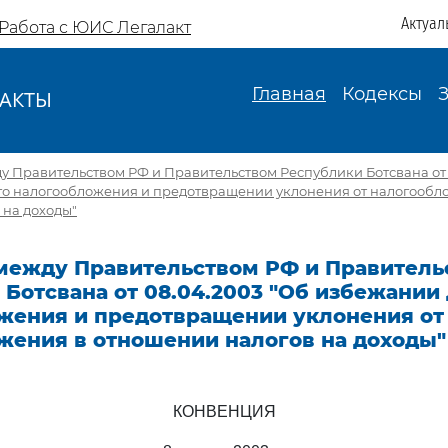
Актуал
Работа с ЮИС Легалакт
Главная
Кодексы
АКТЫ
И
 Правительством РФ и Правительством Республики Ботсвана от 
о налогообложения и предотвращении уклонения от налогообл
 на доходы"
между Правительством РФ и Правитель
Ботсвана от 08.04.2003 "Об избежании
жения и предотвращении уклонения от
жения в отношении налогов на доходы"
КОНВЕНЦИЯ