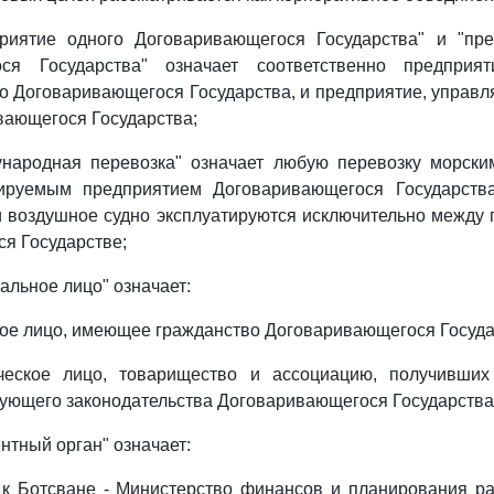
приятие одного Договаривающегося Государства" и "пре
ося Государства" означает соответственно предприят
о Договаривающегося Государства, и предприятие, управ
вающегося Государства;
ународная перевозка" означает любую перевозку морск
тируемым предприятием Договаривающегося Государства
и воздушное судно эксплуатируются исключительно между 
я Государстве;
альное лицо" означает:
кое лицо, имеющее гражданство Договаривающегося Госуда
ческое лицо, товарищество и ассоциацию, получивших
ующего законодательства Договаривающегося Государства
ентный орган" означает:
 к Ботсване - Министерство финансов и планирования р