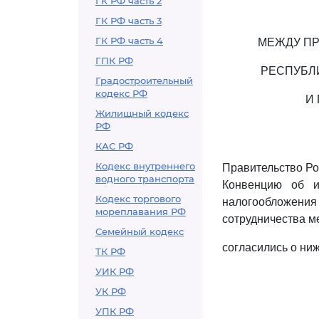
ГК РФ часть 2
ГК РФ часть 3
ГК РФ часть 4
МЕЖДУ ПР
ГПК РФ
РЕСПУБЛ
Градостроительный
кодекс РФ
И
Жилищный кодекс
РФ
КАС РФ
Кодекс внутреннего
Правительство Ро
водного транспорта
Конвенцию об и
Кодекс торгового
налогообложения 
мореплавания РФ
сотрудничества м
Семейный кодекс
согласились о н
ТК РФ
УИК РФ
УК РФ
УПК РФ