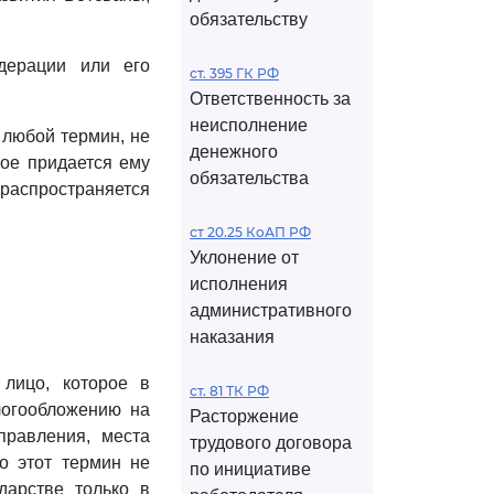
обязательству
дерации или его
ст. 395 ГК РФ
Ответственность за
неисполнение
любой термин, не
денежного
рое придается ему
обязательства
распространяется
ст 20.25 КоАП РФ
Уклонение от
исполнения
административного
наказания
 лицо, которое в
ст. 81 ТК РФ
логообложению на
Расторжение
правления, места
трудового договора
ко этот термин не
по инициативе
дарстве только в