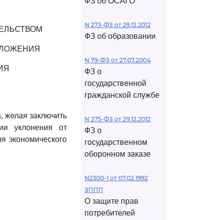
ФЗ об ОСАГО
N 273-ФЗ от 29.12.2012
ТЕЛЬСТВОМ
ФЗ об образовании
БЛОЖЕНИЯ
N 79-ФЗ от 27.07.2004
ИЯ
ФЗ о
государственной
гражданской службе
, желая заключить
N 275-ФЗ от 29.12.2012
ии уклонения от
ФЗ о
ия экономического
государственном
оборонном заказе
N2300-1 от 07.02.1992
ЗППП
О защите прав
потребителей