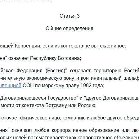
Статья 3
Общие определения
оящей Конвенции, если из контекста не вытекает иное:
на" означает Республику Ботсвана;
ийская Федерация (Россия)" означает территорию Росси
ючительную экономическую зону и континентальный шельф
нвенцией
ООН по морскому праву 1982 года;
 Договаривающееся Государство" и "другое Договаривающ
мости от контекста Ботсвану или Россию;
 включает физическое лицо, компанию и любое другое объед
ания" означает любое корпоративное образование или лю
говых целей рассматривается как корпоративное объединен