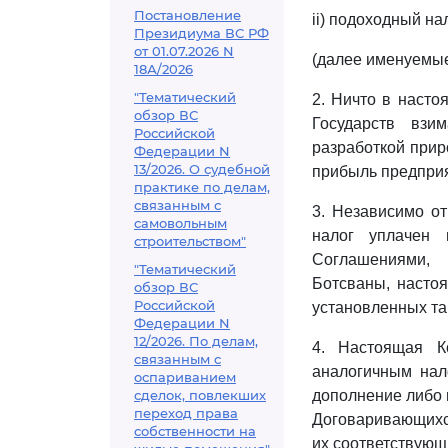
Постановление
ii) подоходный на
Президиума ВС РФ
от 01.07.2026 N
(далее именуемые
18А/2026
"Тематический
2. Ничто в насто
обзор ВС
Государств взи
Российской
разработкой прир
Федерации N
13/2026. О судебной
прибыль предприя
практике по делам,
связанным с
3. Независимо от
самовольным
налог уплачен 
строительством"
Соглашениями, 
"Тематический
Ботсваны, настоя
обзор ВС
Российской
установленных т
Федерации N
12/2026. По делам,
4. Настоящая К
связанным с
аналогичным нал
оспариванием
сделок, повлекших
дополнение либо 
переход права
Договаривающихся
собственности на
их соответствующ