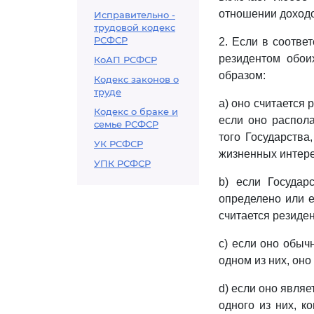
отношении доходо
Исправительно -
трудовой кодекс
РСФСР
2. Если в соотве
резидентом обои
КоАП РСФСР
образом:
Кодекс законов о
труде
a) оно считается 
Кодекс о браке и
если оно распола
семье РСФСР
того Государства
УК РСФСР
жизненных интере
УПК РСФСР
b) если Государ
определено или е
считается резиден
c) если оно обыч
одном из них, оно
d) если оно являе
одного из них, 