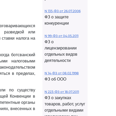
N 135-ФЗ от 26.07.2006
ФЗ о защите
конкуренции
 Договаривающихся
я разведкой или
N 99-ФЗ от 04.05.2011
 ставки налога на
ФЗ о
лицензировании
отдельных видов
когда ботсванский
деятельности
ными налоговыми
конодательством
яться в пределах,
N 14-ФЗ от 08.02.1998
ФЗ об ООО
или по существу
N 223-ФЗ от 18.07.2011
ящей Конвенции в
ФЗ о закупках
мпетентные органы
товаров, работ, услуг
ниях, внесенных в
отдельными видами