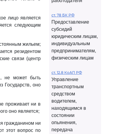
работодателя
ст. 78 БК РФ
ое лицо является
Предоставление
ляется следующим
субсидий
юридическим лицам,
индивидуальным
остоянным жильем;
предпринимателям,
тается резидентом
физическим лицам
ские связи (центр
ст. 12.8 КоАП РФ
в, не может быть
Управление
з Государств, оно
транспортным
средством
водителем,
не проживает ни в
находящимся в
ого оно является;
состоянии
опьянения,
ся гражданином ни
передача
т этот вопрос по