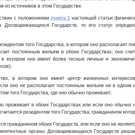
в из источников в этом Государстве.
тствии с положениями
пункта 1
настоящей статьи физическ
х Договаривающихся Государств, то его статус опреде
резидентом того Государства, в котором оно располагает п
гает постоянным жильем в обоих Государствах, оно счи
, в котором оно имеет более тесные личные и экономиче
сов);
ство, в котором оно имеет центр жизненных интересо
сли оно не располагает постоянным жильем ни в одном и
том того Государства, где оно обычно проживает;
но проживает в обоих Государствах или если оно обычно 
 считается резидентом того Государства, гражданином котор
тся гражданином обоих Государств, или если оно не являет
компетентные органы Договаривающихся Государств решаю