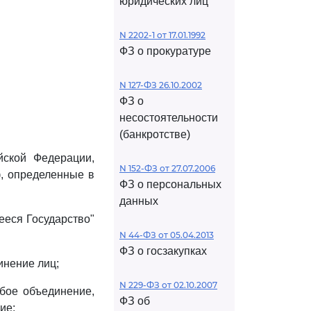
юридических лиц
N 2202-1 от 17.01.1992
ФЗ о прокуратуре
N 127-ФЗ 26.10.2002
ФЗ о
несостоятельности
(банкротстве)
йской Федерации,
N 152-ФЗ от 27.07.2006
, определенные в
ФЗ о персональных
данных
ееся Государство"
N 44-ФЗ от 05.04.2013
ФЗ о госзакупках
инение лиц;
N 229-ФЗ от 02.10.2007
бое объединение,
ФЗ об
ие;