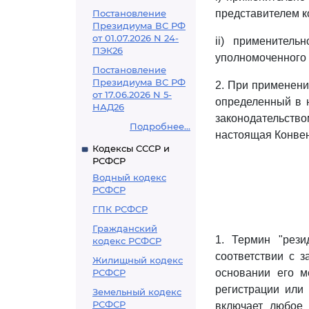
Постановление
представителем к
Президиума ВС РФ
от 01.07.2026 N 24-
ii) применител
ПЭК26
уполномоченного 
Постановление
Президиума ВС РФ
2. При применен
от 17.06.2026 N 5-
определенный в н
НАД26
законодательств
Подробнее...
настоящая Конве
Кодексы СССР и
РСФСР
Водный кодекс
РСФСР
ГПК РСФСР
Гражданский
1. Термин "рези
кодекс РСФСР
соответствии с 
Жилищный кодекс
РСФСР
основании его м
регистрации или 
Земельный кодекс
РСФСР
включает любое 