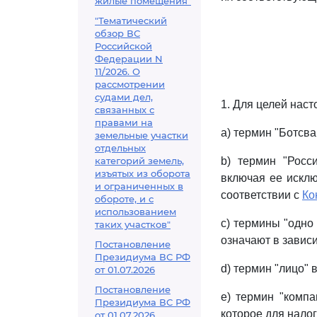
жилые помещения"
"Тематический
обзор ВС
Российской
Федерации N
11/2026. О
рассмотрении
судами дел,
1. Для целей наст
связанных с
правами на
a) термин "Ботсва
земельные участки
отдельных
категорий земель,
b) термин "Росс
изъятых из оборота
включая ее искл
и ограниченных в
соответствии с
Ко
обороте, и с
использованием
c) термины "одно
таких участков"
означают в зависи
Постановление
Президиума ВС РФ
d) термин "лицо"
от 01.07.2026
Постановление
e) термин "комп
Президиума ВС РФ
которое для нало
от 01.07.2026