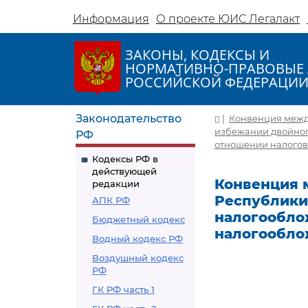
Информация
О проекте ЮИС Легалакт
ЗАКОНЫ, КОДЕКСЫ И
НОРМАТИВНО-ПРАВОВЫЕ 
РОССИЙСКОЙ ФЕДЕРАЦИ
Законодательство
|
Конвенция между
избежании двойног
РФ
отношении налогов
Кодексы РФ в
действующей
Конвенция 
редакции
Республики 
АПК РФ
налогообло
Бюджетный кодекс
налогообло
Водный кодекс РФ
Воздушный кодекс
РФ
ГК РФ часть 1