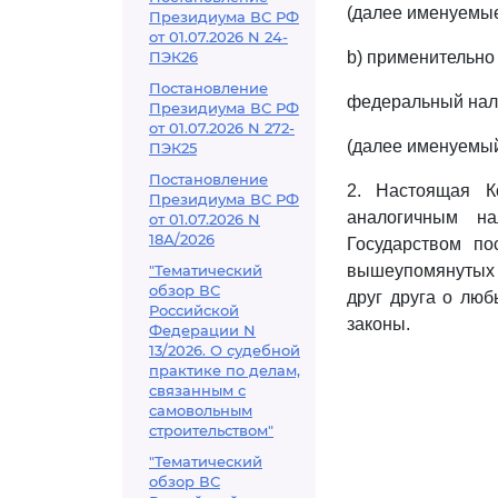
(далее именуемые
Президиума ВС РФ
от 01.07.2026 N 24-
ПЭК26
b) применительно 
Постановление
федеральный нало
Президиума ВС РФ
от 01.07.2026 N 272-
(далее именуемый
ПЭК25
Постановление
2. Настоящая К
Президиума ВС РФ
аналогичным н
от 01.07.2026 N
18А/2026
Государством п
"Тематический
вышеупомянутых 
обзор ВС
друг друга о лю
Российской
законы.
Федерации N
13/2026. О судебной
практике по делам,
связанным с
самовольным
строительством"
"Тематический
обзор ВС