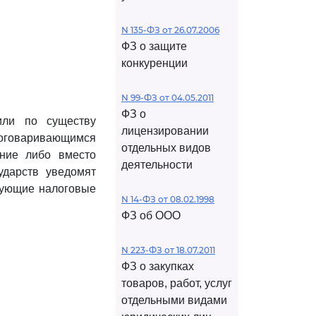
N 135-ФЗ от 26.07.2006
ФЗ о защите
конкуренции
N 99-ФЗ от 04.05.2011
ФЗ о
или по существу
лицензировании
говаривающимся
отдельных видов
ние либо вместо
деятельности
ударств уведомят
вующие налоговые
N 14-ФЗ от 08.02.1998
ФЗ об ООО
N 223-ФЗ от 18.07.2011
ФЗ о закупках
товаров, работ, услуг
отдельными видами