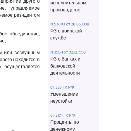
дприятие другого
исполнительном
ие, управляемое
производстве
ляемое резидентом
N 53-ФЗ от 28.03.1998
ФЗ о воинской
бое объединение,
службе
ие;
им или воздушным
N 395-1 от 02.12.1990
ФЗ о банках и
орого находится в
банковской
а осуществляется
деятельности
ст. 333 ГК РФ
Уменьшение
неустойки
ст. 317.1 ГК РФ
Проценты по
денежному