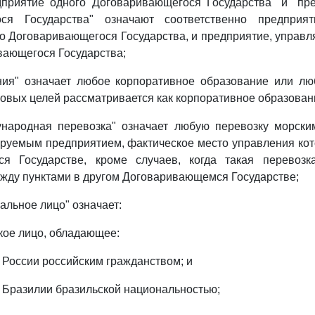
дприятие одного Договаривающегося Государства" и "пре
ося Государства" означают соответственно предприят
о Договаривающегося Государства, и предприятие, управ
вающегося Государства;
ания" означает любое корпоративное образование или лю
говых целей рассматривается как корпоративное образован
ународная перевозка" означает любую перевозку морск
ируемым предприятием, фактическое место управления кот
я Государстве, кроме случаев, когда такая перевозк
жду пунктами в другом Договаривающемся Государстве;
альное лицо" означает:
ское лицо, обладающее:
к России российским гражданством; и
к Бразилии бразильской национальностью;