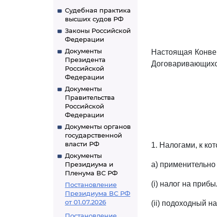
Судебная практика
высших судов РФ
Законы Российской
Федерации
Документы
Настоящая Конвен
Президента
Договаривающихс
Российской
Федерации
Документы
Правительства
Российской
Федерации
Документы органов
государственной
власти РФ
1. Налогами, к к
Документы
Президиума и
a) применительно 
Пленума ВС РФ
(i) налог на приб
Постановление
Президиума ВС РФ
от 01.07.2026
(ii) подоходный н
Постановление