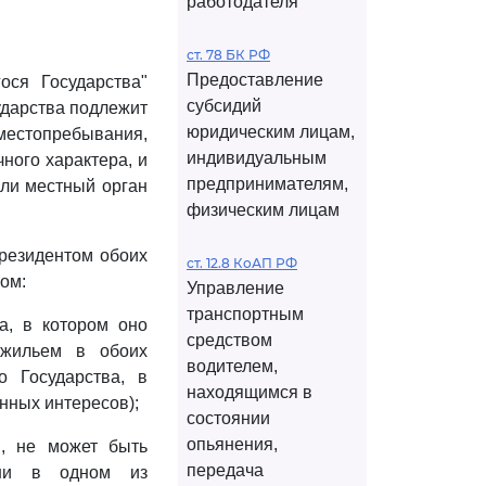
работодателя
ст. 78 БК РФ
Предоставление
ося Государства"
субсидий
ударства подлежит
юридическим лицам,
местопребывания,
индивидуальным
ного характера, и
предпринимателям,
или местный орган
физическим лицам
резидентом обоих
ст. 12.8 КоАП РФ
ом:
Управление
транспортным
а, в котором оно
средством
 жильем в обоих
водителем,
о Государства, в
находящимся в
нных интересов);
состоянии
опьянения,
в, не может быть
передача
 ни в одном из