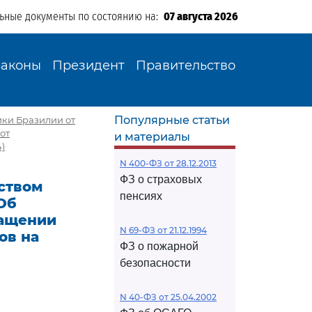
льные документы по состоянию на:
07 августа 2026
Законы
Президент
Правительство
Популярные статьи
ки Бразилии от
от
и материалы
)
N 400-ФЗ от 28.12.2013
ФЗ о страховых
ством
пенсиях
Об
ращении
N 69-ФЗ от 21.12.1994
ов на
ФЗ о пожарной
безопасности
N 40-ФЗ от 25.04.2002