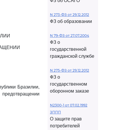
ФЗ об ОСАГО
N 273-ФЗ от 29.12.2012
ФЗ об образовании
ИЛИИ
N 79-ФЗ от 27.07.2004
ФЗ о
РАЩЕНИИ
государственной
гражданской службе
N 275-ФЗ от 29.12.2012
ФЗ о
государственном
ублики Бразилии,
оборонном заказе
и предотвращении
N2300-1 от 07.02.1992
ЗППП
О защите прав
потребителей