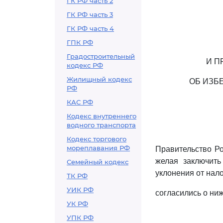
ГК РФ часть 2
ГК РФ часть 3
ГК РФ часть 4
ГПК РФ
Градостроительный
И П
кодекс РФ
Жилищный кодекс
ОБ ИЗБ
РФ
КАС РФ
Кодекс внутреннего
водного транспорта
Кодекс торгового
мореплавания РФ
Правительство Р
желая заключить
Семейный кодекс
уклонения от нал
ТК РФ
УИК РФ
согласились о н
УК РФ
УПК РФ