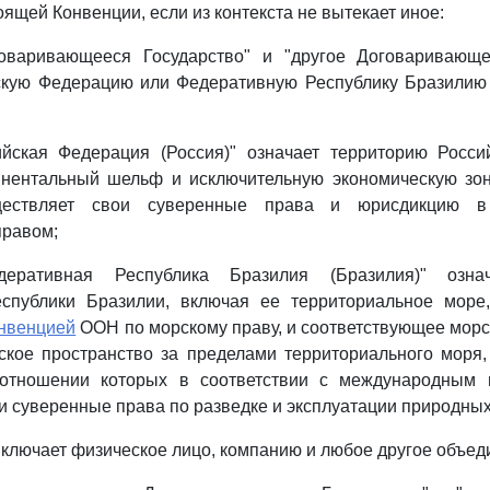
оящей Конвенции, если из контекста не вытекает иное:
оваривающееся Государство" и "другое Договаривающе
скую Федерацию или Федеративную Республику Бразилию 
ийская Федерация (Россия)" означает территорию Росси
инентальный шельф и исключительную экономическую зону
ществляет свои суверенные права и юрисдикцию в 
равом;
еративная Республика Бразилия (Бразилия)" озна
спублики Бразилии, включая ее территориальное море
нвенцией
ООН по морскому праву, и соответствующее морск
ское пространство за пределами территориального моря,
 отношении которых в соответствии с международным 
и суверенные права по разведке и эксплуатации природных
 включает физическое лицо, компанию и любое другое объед