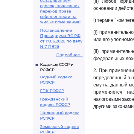
оспариванием
(ii) любое юрид
сделок, повлекших
основании действ
переход права
собственности на
i) термин "компет
жилые помещения"
Постановление
(i) применительн
Президиума ВС РФ
или его уполномо
от 17.06.2026 по делу
N 7-ПВ26
(ii) применител
Подробнее...
федеральных дохо
Кодексы СССР и
РСФСР
2. При применен
Водный кодекс
определенный в не
РСФСР
ему на данный мо
ГПК РСФСР
применяется на
Гражданский
налоговыми закон
кодекс РСФСР
другими законами 
Жилищный кодекс
РСФСР
Земельный кодекс
РСФСР