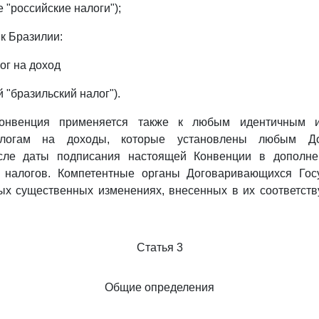
 "российские налоги");
к Бразилии:
г на доход
 "бразильский налог").
онвенция применяется также к любым идентичным 
алогам на доходы, которые установлены любым До
осле даты подписания настоящей Конвенции в дополне
налогов. Компетентные органы Договаривающихся Гос
бых существенных изменениях, внесенных в их соответст
Статья 3
Общие определения