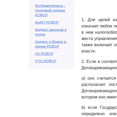
Исправительно -
трудовой кодекс
РСФСР
1. Для целей на
КоАП РСФСР
означает любое ли
Кодекс законов о
в нем налогообл
труде
места управления
Кодекс о браке и
также включает э
семье РСФСР
власти.
УК РСФСР
УПК РСФСР
2. Если в соотве
Договаривающихся
a) оно считаетс
располагает по
Договаривающихс
котором оно имее
b) если Государ
определено ил