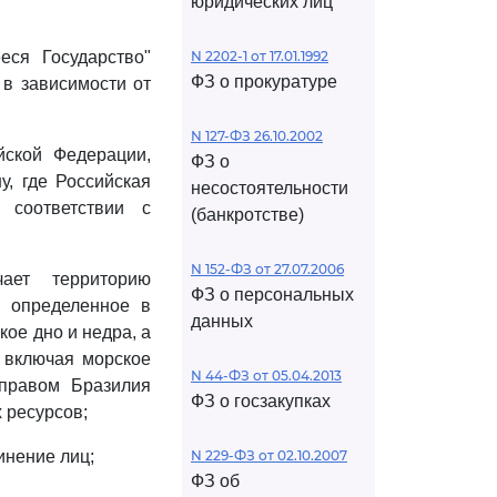
юридических лиц
еся Государство"
N 2202-1 от 17.01.1992
ФЗ о прокуратуре
в зависимости от
N 127-ФЗ 26.10.2002
йской Федерации,
ФЗ о
, где Российская
несостоятельности
соответствии с
(банкротстве)
N 152-ФЗ от 27.07.2006
чает территорию
ФЗ о персональных
, определенное в
данных
ое дно и недра, а
 включая морское
N 44-ФЗ от 05.04.2013
правом Бразилия
ФЗ о госзакупках
 ресурсов;
инение лиц;
N 229-ФЗ от 02.10.2007
ФЗ об