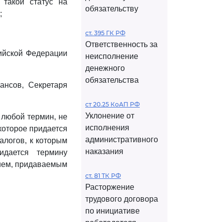
 такой статус на
обязательству
;
ст. 395 ГК РФ
Ответственность за
сийской Федерации
неисполнение
денежного
обязательства
ансов, Секретаря
ст 20.25 КоАП РФ
Уклонение от
любой термин, не
исполнения
 которое придается
административного
алогов, к которым
наказания
идается термину
нием, придаваемым
ст. 81 ТК РФ
Расторжение
трудового договора
по инициативе