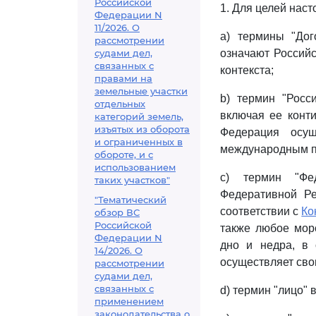
Российской
1. Для целей наст
Федерации N
11/2026. О
a) термины "Дог
рассмотрении
судами дел,
означают Россий
связанных с
контекста;
правами на
земельные участки
b) термин "Росс
отдельных
включая ее конт
категорий земель,
изъятых из оборота
Федерация осу
и ограниченных в
международным п
обороте, и с
использованием
c) термин "Фед
таких участков"
Федеративной Ре
"Тематический
соответствии с
Ко
обзор ВС
Российской
также любое мор
Федерации N
дно и недра, в
14/2026. О
осуществляет сво
рассмотрении
судами дел,
связанных с
d) термин "лицо"
применением
законодательства о