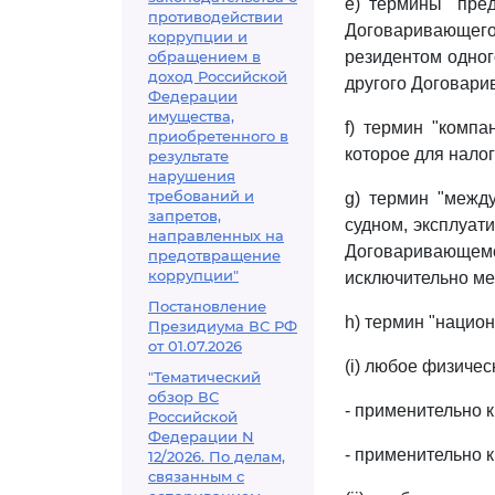
e) термины "пре
противодействии
Договаривающег
коррупции и
обращением в
резидентом одног
доход Российской
другого Договари
Федерации
имущества,
f) термин "комп
приобретенного в
которое для нало
результате
нарушения
требований и
g) термин "межд
запретов,
судном, эксплуат
направленных на
Договаривающемс
предотвращение
коррупции"
исключительно ме
Постановление
h) термин "национ
Президиума ВС РФ
от 01.07.2026
(i) любое физиче
"Тематический
обзор ВС
- применительно 
Российской
Федерации N
- применительно 
12/2026. По делам,
связанным с