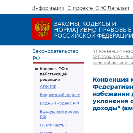
Информация
О проекте ЮИС Легалакт
ЗАКОНЫ, КОДЕКСЫ И
НОРМАТИВНО-ПРАВОВЫЕ 
РОССИЙСКОЙ ФЕДЕРАЦИ
Законодательство
|
Конвенция межд
22.11.2004 "Об из
РФ
налогообложения в 
Кодексы РФ в
действующей
Конвенция 
редакции
Федеративно
АПК РФ
избежании 
Бюджетный кодекс
уклонения 
Водный кодекс РФ
доходы" (вм
Воздушный кодекс
РФ
ГК РФ часть 1