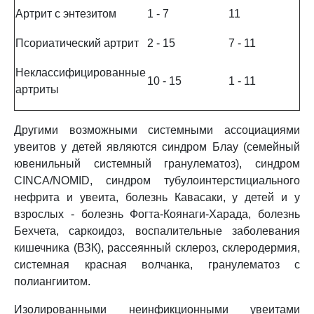
Артрит с энтезитом
1 - 7
11
Псориатический артрит
2 - 15
7 - 11
Неклассифицированные
10 - 15
1 - 11
артриты
Другими возможными системными ассоциациями
увеитов у детей являются синдром Блау (семейный
ювенильный системный гранулематоз), синдром
CINCA/NOMID, синдром тубулоинтерстициального
нефрита и увеита, болезнь Кавасаки, у детей и у
взрослых - болезнь Фогта-Коянаги-Харада, болезнь
Бехчета, саркоидоз, воспалительные заболевания
кишечника (ВЗК), рассеянный склероз, склеродермия,
системная красная волчанка, гранулематоз с
полиангиитом.
Изолированными неинфикционными увеитами