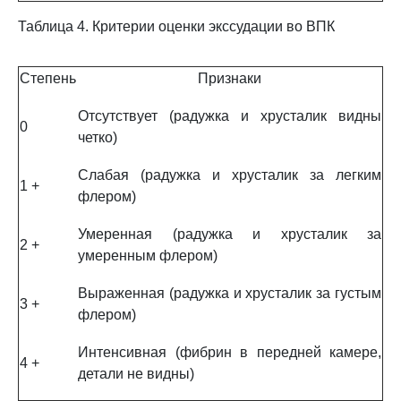
Таблица 4. Критерии оценки экссудации во ВПК
Степень
Признаки
Отсутствует (радужка и хрусталик видны
0
четко)
Слабая (радужка и хрусталик за легким
1 +
флером)
Умеренная (радужка и хрусталик за
2 +
умеренным флером)
Выраженная (радужка и хрусталик за густым
3 +
флером)
Интенсивная (фибрин в передней камере,
4 +
детали не видны)