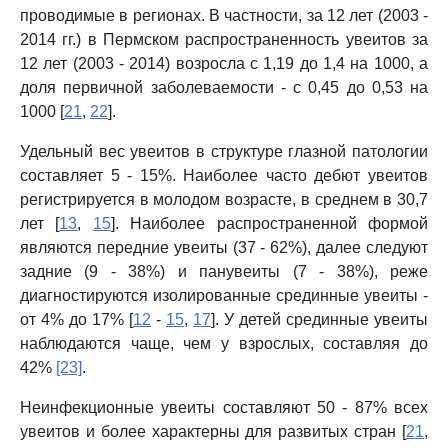
проводимые в регионах. В частности, за 12 лет (2003 -
2014 гг.) в Пермском распространенность увеитов за
12 лет (2003 - 2014) возросла с 1,19 до 1,4 на 1000, а
доля первичной заболеваемости - с 0,45 до 0,53 на
1000 [
21
,
22
].
Удельный вес увеитов в структуре глазной патологии
составляет 5 - 15%. Наиболее часто дебют увеитов
регистрируется в молодом возрасте, в среднем в 30,7
лет [
13
,
15
]. Наиболее распространенной формой
являются передние увеиты (37 - 62%), далее следуют
задние (9 - 38%) и панувеиты (7 - 38%), реже
диагностируются изолированные срединные увеиты -
от 4% до 17% [
12
-
15
,
17
]. У детей срединные увеиты
наблюдаются чаще, чем у взрослых, составляя до
42%
[23]
.
Неинфекционные увеиты составляют 50 - 87% всех
увеитов и более характерны для развитых стран [
21
,