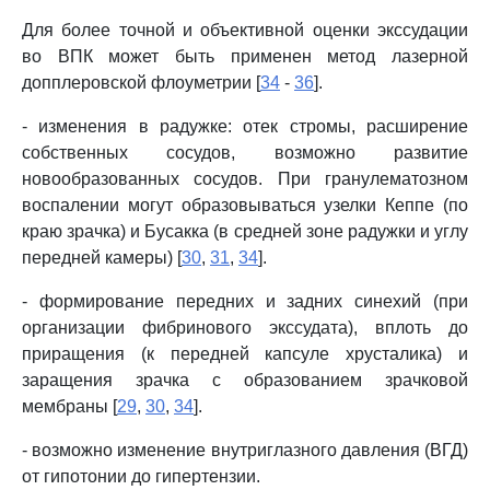
Для более точной и объективной оценки экссудации
во ВПК может быть применен метод лазерной
допплеровской флоуметрии [
34
-
36
].
- изменения в радужке: отек стромы, расширение
собственных сосудов, возможно развитие
новообразованных сосудов. При гранулематозном
воспалении могут образовываться узелки Кеппе (по
краю зрачка) и Бусакка (в средней зоне радужки и углу
передней камеры) [
30
,
31
,
34
].
- формирование передних и задних синехий (при
организации фибринового экссудата), вплоть до
приращения (к передней капсуле хрусталика) и
заращения зрачка с образованием зрачковой
мембраны [
29
,
30
,
34
].
- возможно изменение внутриглазного давления (ВГД)
от гипотонии до гипертензии.