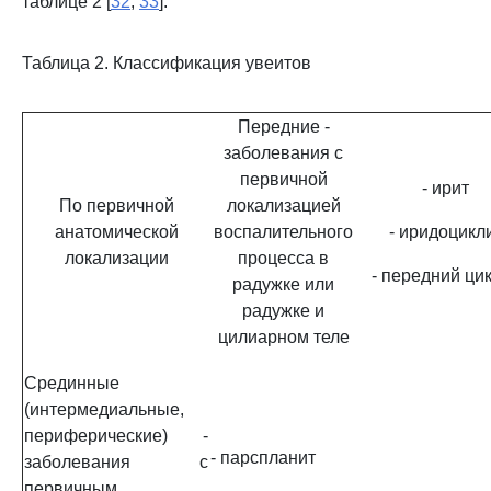
таблице 2 [
32
,
33
].
Таблица 2. Классификация увеитов
Передние -
заболевания с
первичной
- ирит
По первичной
локализацией
анатомической
воспалительного
- иридоцикл
локализации
процесса в
- передний ци
радужке или
радужке и
цилиарном теле
Срединные
(интермедиальные,
периферические) -
- парспланит
заболевания с
первичным