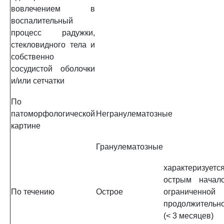
вовлечением в
воспалительный
процесс радужки,
стекловидного тела и
собственно
сосудистой оболочки
и/или сетчатки
По
патоморфологической
Негранулематозные
картине
Гранулематозные
характеризуетс
острым начал
По течению
Острое
ограниченной
продолжительн
(< 3 месяцев)