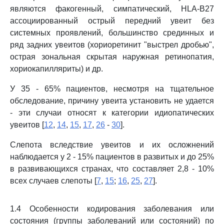
являются факогенный, симпатический, HLA-B27
ассоциированный острый передний увеит без
системных проявлений, большинство срединных и
ряд задних увеитов (хориоретинит "выстрел дробью",
острая зональная скрытая наружная ретинопатия,
хориокапилляриты) и др.
У 35 - 65% пациентов, несмотря на тщательное
обследование, причину увеита установить не удается
- эти случаи относят к категории идиопатических
увеитов [
12
,
14
,
15
,
17
,
26
-
30
].
Слепота вследствие увеитов и их осложнений
наблюдается у 2 - 15% пациентов в развитых и до 25%
в развивающихся странах, что составляет 2,8 - 10%
всех случаев слепоты [
7
,
15
;
16
,
25
,
27
].
1.4 Особенности кодирования заболевания или
состояния (группы заболеваний или состояний) по