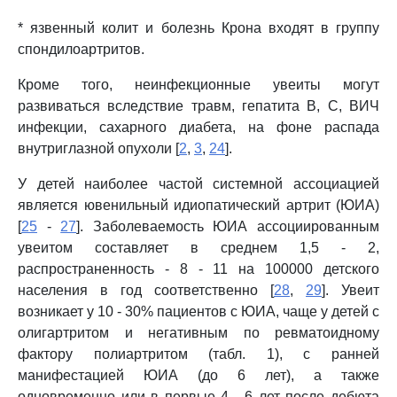
* язвенный колит и болезнь Крона входят в группу
спондилоартритов.
Кроме того, неинфекционные увеиты могут
развиваться вследствие травм, гепатита B, C, ВИЧ
инфекции, сахарного диабета, на фоне распада
внутриглазной опухоли [
2
,
3
,
24
].
У детей наиболее частой системной ассоциацией
является ювенильный идиопатический артрит (ЮИА)
[
25
-
27
]. Заболеваемость ЮИА ассоциированным
увеитом составляет в среднем 1,5 - 2,
распространенность - 8 - 11 на 100000 детского
населения в год соответственно [
28
,
29
]. Увеит
возникает у 10 - 30% пациентов с ЮИА, чаще у детей с
олигартритом и негативным по ревматоидному
фактору полиартритом (табл. 1), с ранней
манифестацией ЮИА (до 6 лет), а также
одновременно или в первые 4 - 6 лет после дебюта