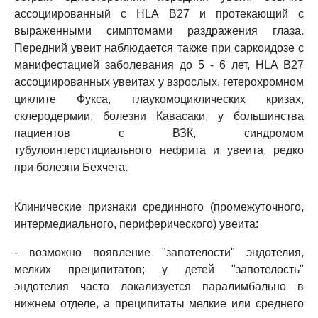
ассоциированный с HLA B27 и протекающий с
выраженными симптомами раздражения глаза.
Передний увеит наблюдается также при саркоидозе с
манифестацией заболевания до 5 - 6 лет, HLA B27
ассоциированных увеитах у взрослых, гетерохромном
циклите Фукса, глаукомоциклических кризах,
склеродермии, болезни Кавасаки, у большинства
пациентов с ВЗК, синдромом
тубулоинтерстициального нефрита и увеита, редко
при болезни Бехчета.
Клинические признаки срединного (промежуточного,
интермедиального, периферического) увеита:
- возможно появление "запотелости" эндотелия,
мелких преципитатов; у детей "запотелость"
эндотелия часто локализуется паралимбально в
нижнем отделе, а преципитаты мелкие или среднего