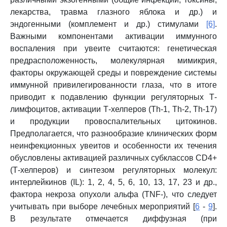
лекарства, травма глазного яблока и др.) и
эндогенными (комплемент и др.) стимулами
[6]
.
Важными компонентами активации иммунного
воспаления при увеите считаются: генетическая
предрасположенность, молекулярная мимикрия,
факторы окружающей среды и повреждение системы
иммунной привилегированности глаза, что в итоге
приводит к подавлению функции регуляторных Т-
лимфоцитов, активации Т-хелперов (Th-1, Th-2, Th-17)
и продукции провоспалительных цитокинов.
Предполагается, что разнообразие клинических форм
неинфекционных увеитов и особенности их течения
обусловлены активацией различных субклассов CD4+
(Т-хелперов) и синтезом регуляторных молекул:
интерлейкинов (IL): 1, 2, 4, 5, 6, 10, 13, 17, 23 и др.,
фактора некроза опухоли альфа (TNF-), что следует
учитывать при выборе лечебных мероприятий [
6
-
9
].
В результате отмечается диффузная (при