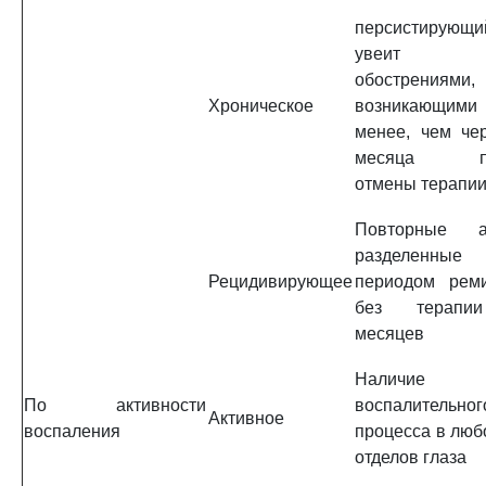
персистирующи
увеит
обострениями,
Хроническое
возникающими
менее, чем че
месяца по
отмены терапи
Повторные ат
разделенные
Рецидивирующее
периодом рем
без терап
месяцев
Наличие
По активности
воспалительног
Активное
воспаления
процесса в люб
отделов глаза