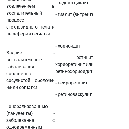
- задний циклит
вовлечением в
воспалительный
- гиалит (витреит)
процесс
стекловидного тела и
периферии сетчатки
- хориоидит
Задние -
- ретинит,
воспалительные
хориоретинит или
заболевания
ретинохориоидит
собственно
сосудистой оболочки
- нейроретинит
и/или сетчатки
- ретиноваскулит
Генерализованные
(панувеиты) -
заболевания с
одновременным