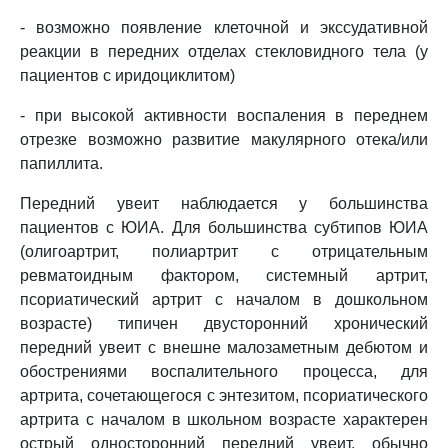
- возможно появление клеточной и экссудативной
реакции в передних отделах стекловидного тела (у
пациентов с иридоциклитом)
- при высокой активности воспаления в переднем
отрезке возможно развитие макулярного отека/или
папиллита.
Передний увеит наблюдается у большинства
пациентов с ЮИА. Для большинства субтипов ЮИА
(олигоартрит, полиартрит с отрицательным
ревматоидным фактором, системный артрит,
псориатический артрит с началом в дошкольном
возрасте) типичен двусторонний хронический
передний увеит с внешне малозаметным дебютом и
обострениями воспалительного процесса, для
артрита, сочетающегося с энтезитом, псориатического
артрита с началом в школьном возрасте характерен
острый односторонний передний увеит, обычно