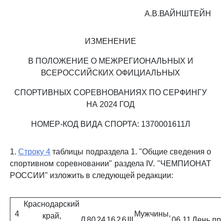
А.В.ВАЙНШТЕЙН
ИЗМЕНЕНИЕ
В ПОЛОЖЕНИЕ О МЕЖРЕГИОНАЛЬНЫХ И
ВСЕРОССИЙСКИХ ОФИЦИАЛЬНЫХ
СПОРТИВНЫХ СОРЕВНОВАНИЯХ ПО СЕРФИНГУ
НА 2024 ГОД
НОМЕР-КОД ВИДА СПОРТА: 1370001611Л
1.
Строку 4
таблицы подраздела 1. "Общие сведения о
спортивном соревновании" раздела IV. "ЧЕМПИОНАТ
РОССИИ" изложить в следующей редакции:
Краснодарский
4
Мужчины,
край,
Л
80
24
16
2
6
III
06.11
День п