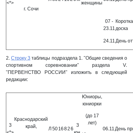
<*>
женщины
г. Сочи
07 -
Коротк
23.11
доска
24.11
День от
2.
Строку 3
таблицы подраздела 1. "Общие сведения о
спортивном соревновании" раздела V.
"ПЕРВЕНСТВО РОССИИ" изложить в следующей
редакции:
Юниоры,
юниорки
(до 17
Краснодарский
лет)
3
3
край,
Л
50
16
8
2
6
06.11
День пр
<*>
юн.