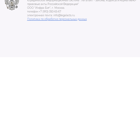
Юридическая информационная система "Легалакт - законы, кодексы и нормативно-
правовые акты Российской Федерации"
ООО "Инфра-Бит", г. Москва.
телефон +7 (910) 050-65-67
электронная почта: info@legalacts.ru
Политика по обработке персональных данных