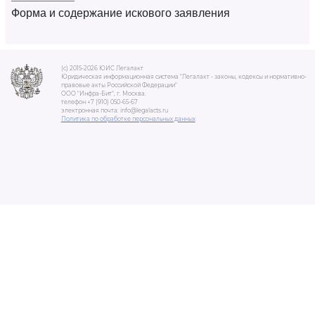
Форма и содержание искового заявления
(c) 2015-2026 ЮИС Легалакт
Юридическая информационная система "Легалакт - законы, кодексы и нормативно-
правовые акты Российской Федерации"
ООО "Инфра-Бит", г. Москва.
телефон +7 (910) 050-65-67
электронная почта: info@legalacts.ru
Политика по обработке персональных данных