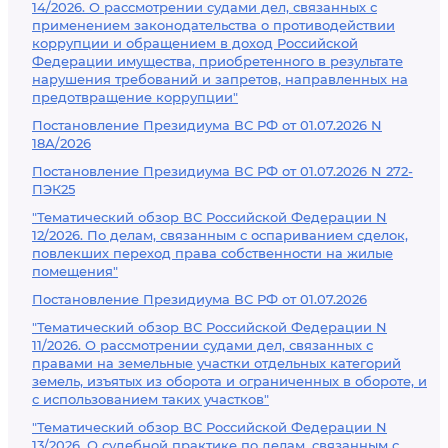
14/2026. О рассмотрении судами дел, связанных с
применением законодательства о противодействии
коррупции и обращением в доход Российской
Федерации имущества, приобретенного в результате
нарушения требований и запретов, направленных на
предотвращение коррупции"
Постановление Президиума ВС РФ от 01.07.2026 N
18А/2026
Постановление Президиума ВС РФ от 01.07.2026 N 272-
ПЭК25
"Тематический обзор ВС Российской Федерации N
12/2026. По делам, связанным с оспариванием сделок,
повлекших переход права собственности на жилые
помещения"
Постановление Президиума ВС РФ от 01.07.2026
"Тематический обзор ВС Российской Федерации N
11/2026. О рассмотрении судами дел, связанных с
правами на земельные участки отдельных категорий
земель, изъятых из оборота и ограниченных в обороте, и
с использованием таких участков"
"Тематический обзор ВС Российской Федерации N
13/2026. О судебной практике по делам, связанным с