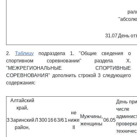
рал
"абсолю
31.07
День от
2.
Таблицу
подраздела 1. "Общие сведения о
спортивном соревновании" раздела X.
"МЕЖРЕГИОНАЛЬНЫЕ СПОРТИВНЫЕ
СОРЕВНОВАНИЯ" дополнить строкой 3 следующего
содержания:
Алтайский
День при
край,
числе
не
Мужчины,
админис
3
Заринский
Л
300
16
6
3/6
1
ниже
06.05
женщины
пров
район,
II
техничес