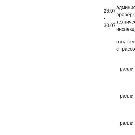
админис
28.07
пров
-
техниче
30.07
инспекц
ознаком
с трасс
ралли 
ралли 
ралли 