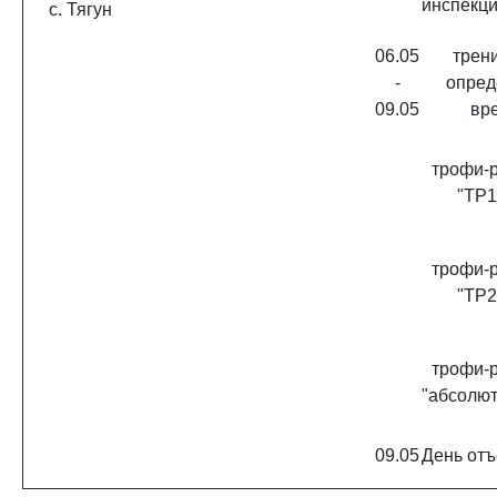
инспекц
с. Тягун
06.05
трен
-
опред
09.05
вр
трофи-
"ТР1
трофи-
"ТР2
трофи-
"абсолю
09.05
День отъ