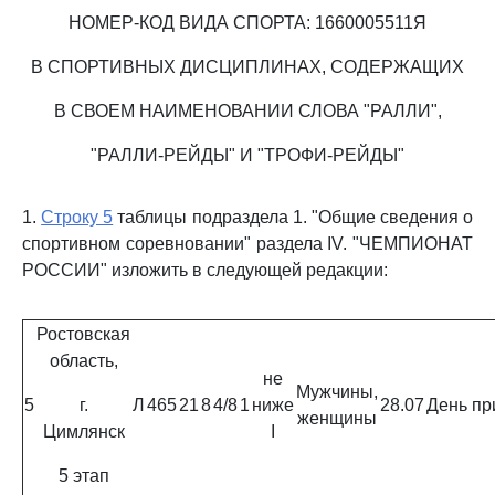
НОМЕР-КОД ВИДА СПОРТА: 1660005511Я
В СПОРТИВНЫХ ДИСЦИПЛИНАХ, СОДЕРЖАЩИХ
В СВОЕМ НАИМЕНОВАНИИ СЛОВА "РАЛЛИ",
"РАЛЛИ-РЕЙДЫ" И "ТРОФИ-РЕЙДЫ"
1.
Строку 5
таблицы подраздела 1. "Общие сведения о
спортивном соревновании" раздела IV. "ЧЕМПИОНАТ
РОССИИ" изложить в следующей редакции:
Ростовская
область,
не
Мужчины,
5
г.
Л
465
21
8
4/8
1
ниже
28.07
День пр
женщины
Цимлянск
I
5 этап