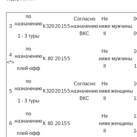
по
Согласно
Не
0
назначению
3
К
320
20
15
5
назначению
ниже
мужчины
ВКС
II
0
1 - 3 туры
по
Не
1
4
назначению
К
80
20
15
5
ниже
мужчины
<*>
II
1
плей-офф
по
Согласно
Не
1
назначению
5
К
320
20
15
5
назначению
ниже
женщины
ВКС
II
1
1 - 3 туры
по
Не
1
назначению
6
К
80
20
15
5
ниже
женщины
II
1
плей-офф