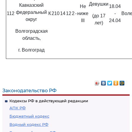
Девушки
Кавказский
Не
18.04
федеральный
112
К
210
14
12
2
-
ниже
-
Вол
(до 17
округ
III
24.04
лет)
Волгоградская
область,
г. Волгоград
Законодательство РФ
Кодексы РФ в действующей редакции
АПК РФ
Бюджетный кодекс
Водный кодекс РФ