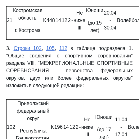
Костромская
Юноши
Не
20.04
область,
21
К
448
14
12
2
-
ниже
-
Волейбо
(до 15
III
30.04
г. Кострома
лет)
3.
Строки 102
,
105
,
112
в таблице подраздела 1.
"Общие сведения о спортивном соревновании"
раздела VIII. "МЕЖРЕГИОНАЛЬНЫЕ СПОРТИВНЫЕ
СОРЕВНОВАНИЯ - первенства федеральных
округов, двух или более федеральных округов"
изложить в следующей редакции:
Приволжский
федеральный
Юноши
округ
Не
11.04
102
К
196
14
12
2
-
ниже
-
Вол
(до 17
Республика
III
17.04
лет)
Башкортостан,