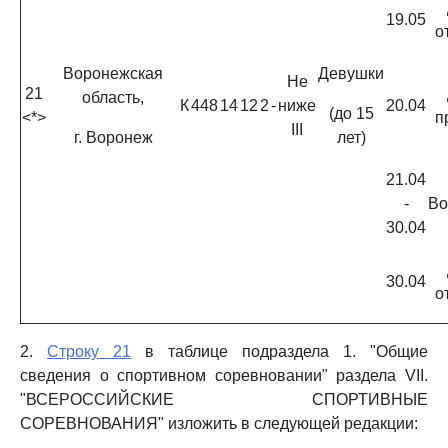
19.05
о
Воронежская
Девушки
Не
21
область,
К
448
14
12
2
-
ниже
20.04
(до 15
<*>
п
III
г. Воронеж
лет)
21.04
-
Во
30.04
30.04
о
2.
Строку 21
в таблице подраздела 1. "Общие
сведения о спортивном соревновании" раздела VII.
"ВСЕРОССИЙСКИЕ СПОРТИВНЫЕ
СОРЕВНОВАНИЯ" изложить в следующей редакции: