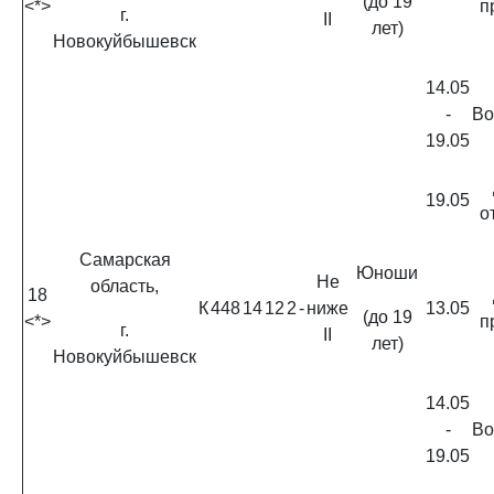
(до 19
<*>
п
г.
II
лет)
Новокуйбышевск
14.05
-
Во
19.05
19.05
о
Самарская
Юноши
Не
область,
18
К
448
14
12
2
-
ниже
13.05
(до 19
<*>
п
г.
II
лет)
Новокуйбышевск
14.05
-
Во
19.05