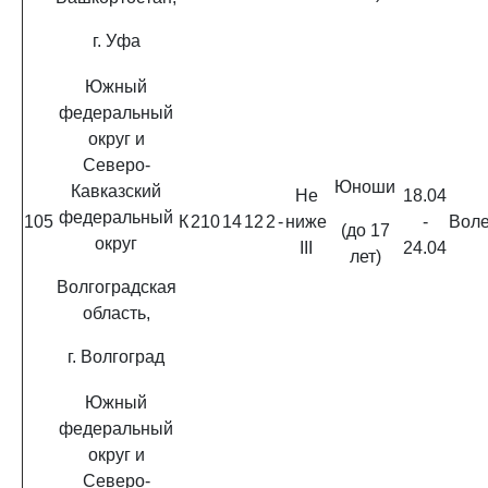
г. Уфа
Южный
федеральный
округ и
Северо-
Юноши
Кавказский
Не
18.04
федеральный
105
К
210
14
12
2
-
ниже
-
Вол
(до 17
округ
III
24.04
лет)
Волгоградская
область,
г. Волгоград
Южный
федеральный
округ и
Северо-